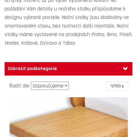
úchytky, moření, až po výběr výsuvného kování. Na
požádání Vám detaily u nočního stolku přizpůsobíme k
designu vybrané postele. Noční stolky jsou dodávány ve
smontovaném stavu, bez nutnosti další montáže. Noční
stolky máme vystavené na prodejnách
Praha
,
Brno
,
Plzeň
,
Hradec Králové
,
Ostrava
a
Tábor
.
Zobrazit podkategorie
Řadit dle
Filtry