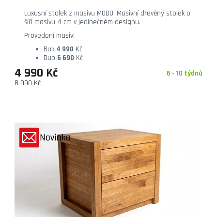
Luxusní stolek z masivu MODO. Masivní dřevěný stolek o
šíři masivu 4 cm v jedinečném designu.
Provedení masiv:
Buk
4 990
Kč
Dub
6 690
Kč
4 990 Kč
6 - 10 týdnů
8 990 Kč