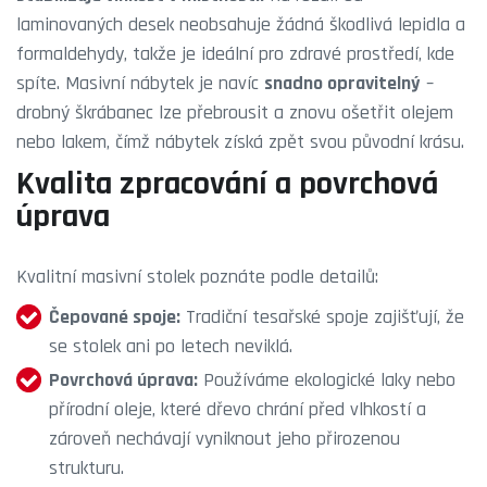
laminovaných desek neobsahuje žádná škodlivá lepidla a
formaldehydy, takže je ideální pro zdravé prostředí, kde
spíte. Masivní nábytek je navíc
snadno opravitelný
–
drobný škrábanec lze přebrousit a znovu ošetřit olejem
nebo lakem, čímž nábytek získá zpět svou původní krásu.
Kvalita zpracování a povrchová
úprava
Kvalitní masivní stolek poznáte podle detailů:
Čepované spoje:
Tradiční tesařské spoje zajišťují, že
se stolek ani po letech neviklá.
Povrchová úprava:
Používáme ekologické laky nebo
přírodní oleje, které dřevo chrání před vlhkostí a
zároveň nechávají vyniknout jeho přirozenou
strukturu.