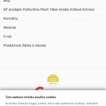
Blog
Síť prodejen Praha Brno Plzeň Tábor Hradec Králové Ostrava
Kontakty
Recenze
O nás
Produktové články a návody
Hodnocení prodejen
Tato webová stránka používá cookies
Více než 5200 recenzí
Na těchto stránkách fungují cookies, které naše společnosti využívají. Jednotlivé