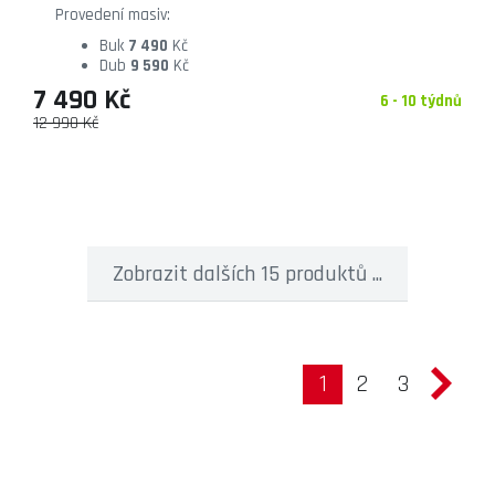
Provedení masiv:
Buk
7 490
Kč
Dub
9 590
Kč
7 490 Kč
6 - 10 týdnů
12 990 Kč
Zobrazit dalších 15 produktů ...
1
2
3