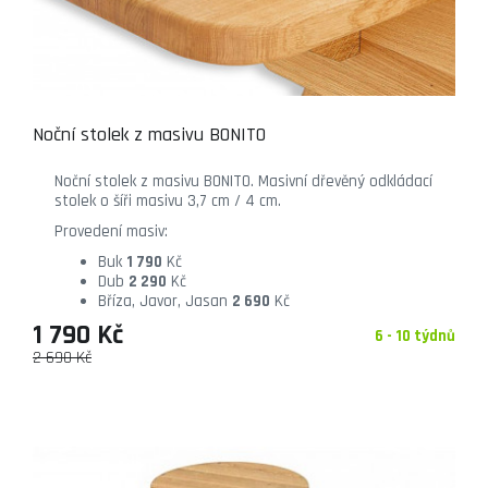
Noční stolek z masivu BONITO
Noční stolek z masivu BONITO. Masivní dřevěný odkládací
stolek o šíři masivu 3,7 cm / 4 cm.
Provedení masiv:
Buk
1 790
Kč
Dub
2 290
Kč
Bříza, Javor, Jasan
2 690
Kč
1 790 Kč
6 - 10 týdnů
2 690 Kč