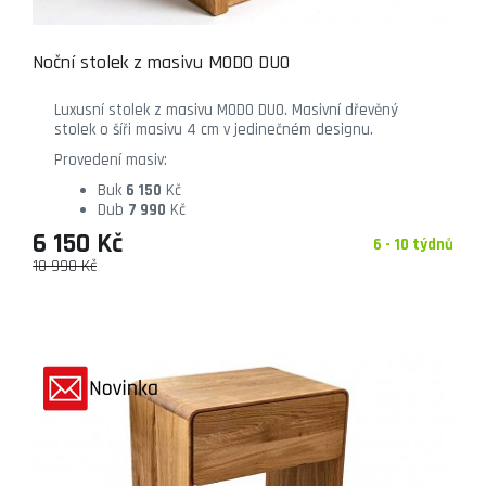
Noční stolek z masivu MODO DUO
Luxusní stolek z masivu MODO DUO. Masivní dřevěný
stolek o šíři masivu 4 cm v jedinečném designu.
Provedení masiv:
Buk
6 150
Kč
Dub
7 990
Kč
6 150 Kč
6 - 10 týdnů
10 990 Kč