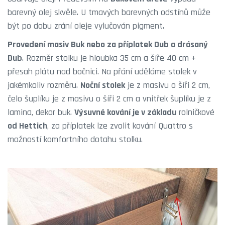
barevný olej skvěle. U tmavých barevných odstínů může
být po dobu zrání oleje vylučován pigment.
Provedení masiv Buk nebo za příplatek Dub a drásaný
Dub
. Rozměr stolku je hloubka 35 cm a šíře 40 cm +
přesah plátu nad bočnici. Na přání uděláme stolek v
jakémkoliv rozměru.
Noční stolek
je z masivu o šíři 2 cm,
čelo šuplíku je z masivu o šíři 2 cm a vnitřek šuplíku je z
lamina, dekor buk.
Výsuvné kování je v základu
rolničkové
od Hettich
, za příplatek lze zvolit kování Quattro s
možností komfortního dotahu stolku.