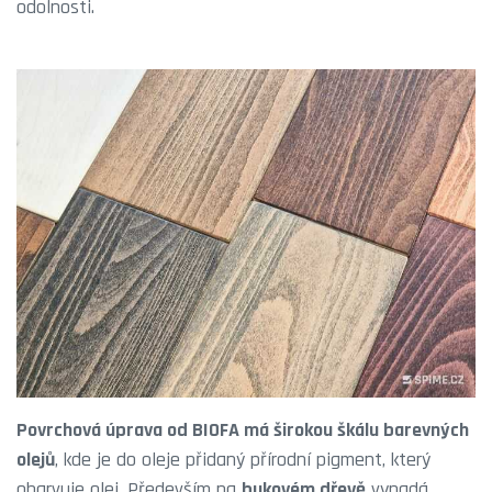
odolnosti.
Povrchová úprava od BIOFA má širokou škálu barevných
olejů
, kde je do oleje přidaný přírodní pigment, který
obarvuje olej. Především na
bukovém dřevě
vypadá