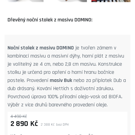
Dřevěný noční stolek z masivu DOMINO:
Noční stolek z masivu DOMINO
je tvořen zámem v
kombinaci masivu a masivní dýhy, horní plát z masivu
je volitelný ze 4 cm, nebo 2,8 cm masivu. Konstrukce
stolku je určená pro opření o horní hranu bočnice
postele. Provedení
masiv Buk
nebo za příplatek Dub a
dub drásaný. Kování Hettich s doživotní zárukou.
Povrchová úprava 100% přírodní olejo-vosk od BIOFA.
Výběr z více druhů barevného provedení oleje.
4 490 Kč
2 890 Kč
2 388 Kč
bez DPH