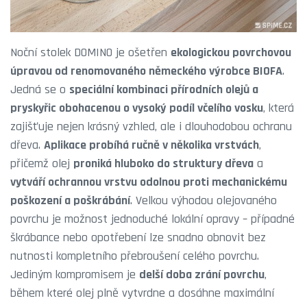
Noční stolek DOMINO je ošetřen
ekologickou povrchovou
úpravou od renomovaného německého výrobce BIOFA
.
Jedná se o
speciální kombinaci přírodních olejů a
pryskyřic obohacenou o vysoký podíl včelího vosku
, která
zajišťuje nejen krásný vzhled, ale i dlouhodobou ochranu
dřeva.
Aplikace probíhá ručně v několika vrstvách
,
přičemž olej
proniká hluboko do struktury dřeva
a
vytváří ochrannou vrstvu odolnou proti mechanickému
poškození a poškrábání
. Velkou výhodou olejovaného
povrchu je možnost jednoduché lokální opravy – případné
škrábance nebo opotřebení lze snadno obnovit bez
nutnosti kompletního přebroušení celého povrchu.
Jediným kompromisem je
delší doba zrání povrchu
,
během které olej plně vytvrdne a dosáhne maximální