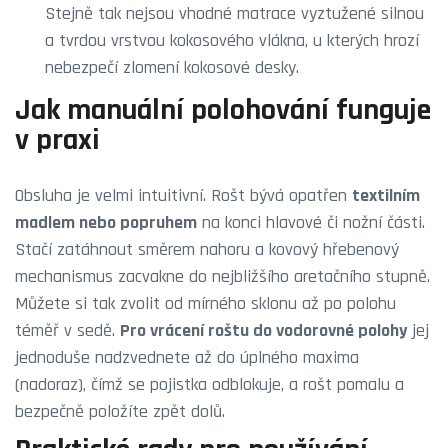
Stejně tak nejsou vhodné matrace vyztužené silnou
a tvrdou vrstvou kokosového vlákna, u kterých hrozí
nebezpečí zlomení kokosové desky.
Jak manuální polohování funguje
v praxi
Obsluha je velmi intuitivní. Rošt bývá opatřen
textilním
madlem nebo popruhem
na konci hlavové či nožní části.
Stačí zatáhnout směrem nahoru a kovový hřebenový
mechanismus zacvakne do nejbližšího aretačního stupně.
Můžete si tak zvolit od mírného sklonu až po polohu
téměř v sedě.
Pro vrácení roštu do vodorovné polohy
jej
jednoduše nadzvednete až do úplného maxima
(nadoraz), čímž se pojistka odblokuje, a rošt pomalu a
bezpečně položíte zpět dolů.