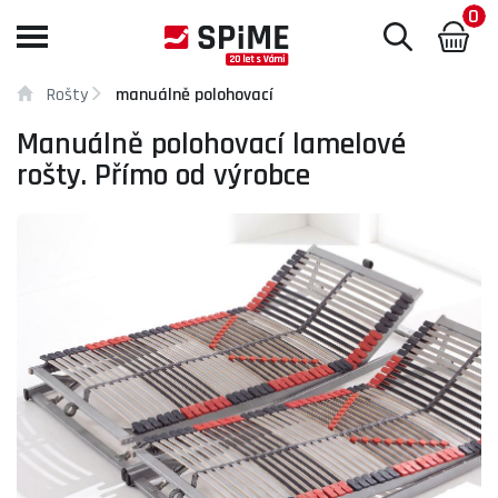
0
Toggle
navigation
Rošty
manuálně polohovací
Manuálně polohovací lamelové
rošty. Přímo od výrobce