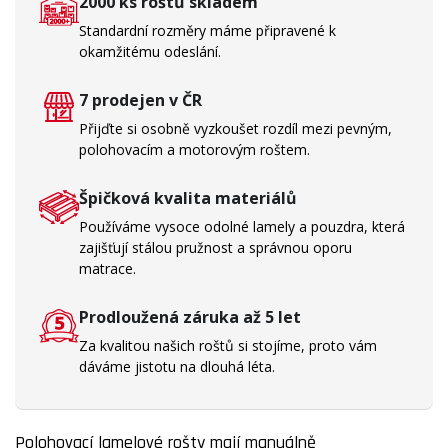
2000 ks roštů skladem
Standardní rozměry máme připravené k
okamžitému odeslání.
7 prodejen v ČR
Přijďte si osobně vyzkoušet rozdíl mezi pevným,
polohovacím a motorovým roštem.
Špičková kvalita materiálů
Používáme vysoce odolné lamely a pouzdra, která
zajišťují stálou pružnost a správnou oporu
matrace.
Prodloužená záruka až 5 let
Za kvalitou našich roštů si stojíme, proto vám
dáváme jistotu na dlouhá léta.
Polohovací lamelové rošty mají manuálně