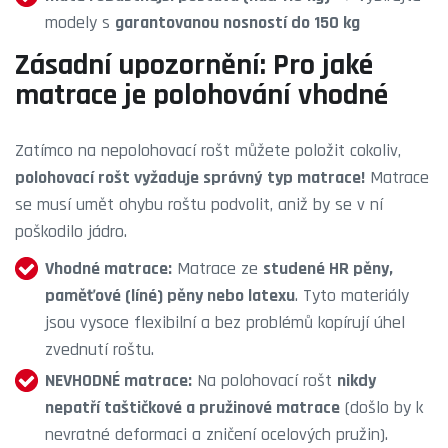
modely s
garantovanou nosností do 150 kg
Zásadní upozornění: Pro jaké
matrace je polohování vhodné
Zatímco na nepolohovací rošt můžete položit cokoliv,
polohovací rošt vyžaduje správný typ matrace!
Matrace
se musí umět ohybu roštu podvolit, aniž by se v ní
poškodilo jádro.
Vhodné matrace:
Matrace ze
studené HR pěny,
paměťové (líné) pěny nebo latexu
. Tyto materiály
jsou vysoce flexibilní a bez problémů kopírují úhel
zvednutí roštu.
NEVHODNÉ matrace:
Na polohovací rošt
nikdy
nepatří taštičkové a pružinové matrace
(došlo by k
nevratné deformaci a zničení ocelových pružin).