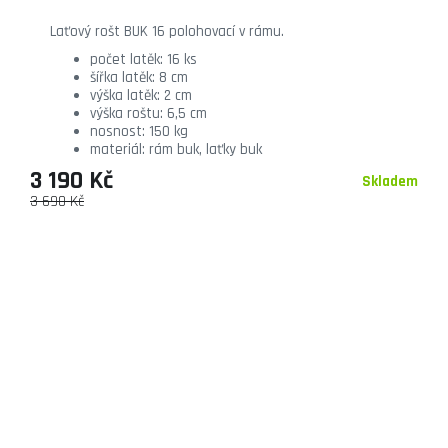
Laťový rošt BUK 16 polohovací v rámu.
počet latěk: 16 ks
šířka latěk: 8 cm
výška latěk: 2 cm
výška roštu: 6,5 cm
nosnost: 150 kg
materiál: rám buk, laťky buk
3 190 Kč
Skladem
3 690 Kč