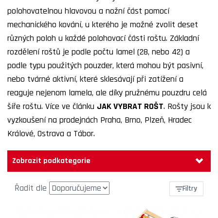
polohovatelnou hlavovou a nožní část pomocí
mechanického kování, u kterého je možné zvolit deset
různých poloh u každé polohovací části roštu. Základní
rozdělení roštů je podle počtu lamel (28, nebo 42) a
podle typu použitých pouzder, která mohou být pasivní,
nebo tvárné aktivní, které sklesávají při zatížení a
reaguje nejenom lamela, ale díky pružnému pouzdru celá
šíře roštu. Více ve článku
JAK VYBRAT ROŠT
. Rošty jsou k
vyzkoušení na prodejnách
Praha
,
Brno
,
Plzeň
,
Hradec
Králové
,
Ostrava
a
Tábor
.
Zobrazit podkategorie
Řadit dle
Filtry