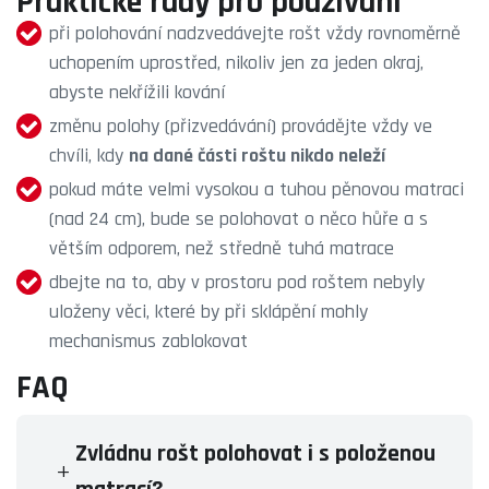
Praktické rady pro používání
při polohování nadzvedávejte rošt vždy rovnoměrně
uchopením uprostřed, nikoliv jen za jeden okraj,
abyste nekřížili kování
změnu polohy (přizvedávání) provádějte vždy ve
chvíli, kdy
na dané části roštu nikdo neleží
pokud máte velmi vysokou a tuhou pěnovou matraci
(nad 24 cm), bude se polohovat o něco hůře a s
větším odporem, než středně tuhá matrace
dbejte na to, aby v prostoru pod roštem nebyly
uloženy věci, které by při sklápění mohly
mechanismus zablokovat
FAQ
Zvládnu rošt polohovat i s položenou