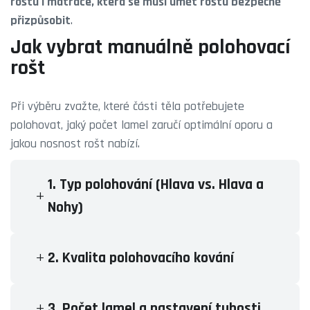
roštu i matrace, která se musí umět roštu bezpečně
přizpůsobit
.
Jak vybrat manuálně polohovací
rošt
Při výběru zvažte, které části těla potřebujete
polohovat, jaký počet lamel zaručí optimální oporu a
jakou nosnost rošt nabízí.
1. Typ polohování (Hlava vs. Hlava a
Nohy)
2. Kvalita polohovacího kování
3. Počet lamel a nastavení tuhosti