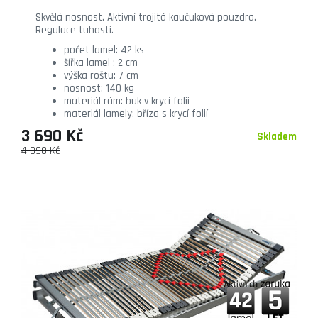
Skvělá nosnost. Aktivní trojitá kaučuková pouzdra.
Regulace tuhosti.
počet lamel: 42 ks
šířka lamel : 2 cm
výška roštu: 7 cm
nosnost: 140 kg
materiál rám: buk v krycí folii
materiál lamely: bříza s krycí folií
3 690 Kč
Skladem
4 990 Kč