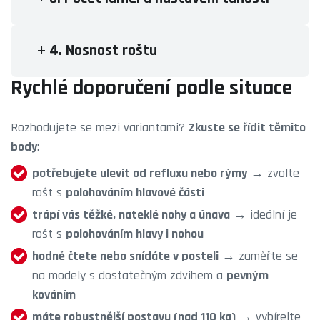
4. Nosnost roštu
Rychlé doporučení podle situace
Rozhodujete se mezi variantami?
Zkuste se řídit těmito
body
:
potřebujete ulevit od refluxu nebo rýmy
→ zvolte
rošt s
polohováním hlavové části
trápí vás těžké, nateklé nohy a únava
→ ideální je
rošt s
polohováním hlavy i nohou
hodně čtete nebo snídáte v posteli
→ zaměřte se
na modely s dostatečným zdvihem a
pevným
kováním
máte robustnější postavu (nad 110 kg)
→ vybírejte