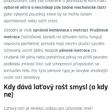
propružování. Díky své otevřené a jednoduché konstrukci
výborně větrá a nevznikají zde žádné mechanické části
(jako výkyvná pouzdra), které by se mohly časem
opotřebovat nebo začít vrzat.
Zásadní je však
správná kombinace s matrací
.
Pružinové
matrace
(taštičkové, bonell) na laťovém roštu fungují
naprosto perfektně, protože mají vlastní pružící systém
schovaný uvnitř jádra. Naopak
pěnové matrace
(ze
studené HR pěny nebo paměťové pěny) na příliš pevném
podkladu ztrácejí část své schopnosti přizpůsobit se
konturám těla. Pro tyto pěnové typy je obvykle vhodnější
zvolit rošt lamelový.
Kdy dává laťový rošt smysl (a kdy
ne)
Laťový rošt je skvělou volbou pro uživatele, kteří