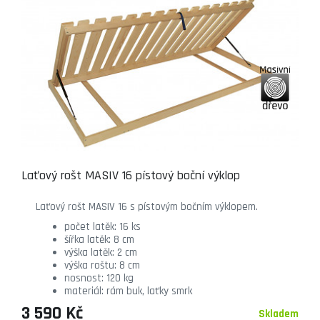
Laťový rošt MASIV 16 pístový boční výklop
Laťový rošt MASIV 16 s pístovým bočním výklopem.
počet latěk: 16 ks
šířka latěk: 8 cm
výška latěk: 2 cm
výška roštu: 8 cm
nosnost: 120 kg
materiál: rám buk, laťky smrk
3 590 Kč
Skladem