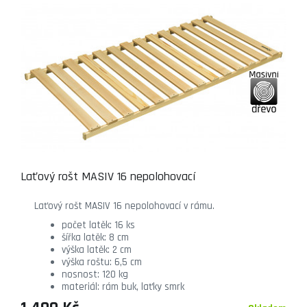
Laťový rošt MASIV 16 nepolohovací
Laťový rošt MASIV 16 nepolohovací v rámu.
počet latěk: 16 ks
šířka latěk: 8 cm
výška latěk: 2 cm
výška roštu: 6,5 cm
nosnost: 120 kg
materiál: rám buk, laťky smrk