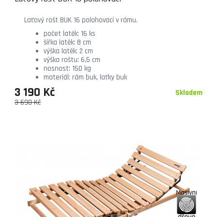
Laťový rošt BUK 16 polohovací v rámu.
počet latěk: 16 ks
šířka latěk: 8 cm
výška latěk: 2 cm
výška roštu: 6,5 cm
nosnost: 150 kg
materiál: rám buk, laťky buk
3 190 Kč
Skladem
3 690 Kč