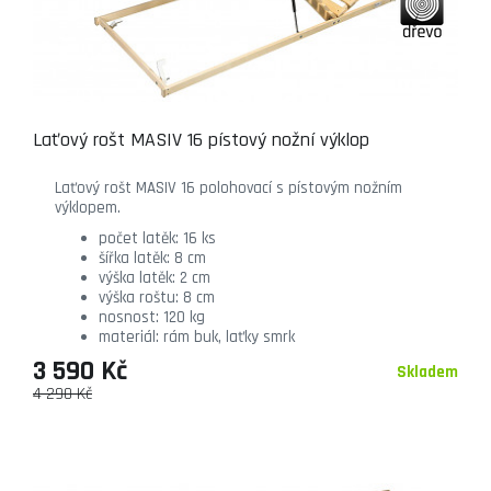
Laťový rošt MASIV 16 pístový nožní výklop
Laťový rošt MASIV 16 polohovací s pístovým nožním
výklopem.
počet latěk: 16 ks
šířka latěk: 8 cm
výška latěk: 2 cm
výška roštu: 8 cm
nosnost: 120 kg
materiál: rám buk, laťky smrk
3 590 Kč
Skladem
4 290 Kč