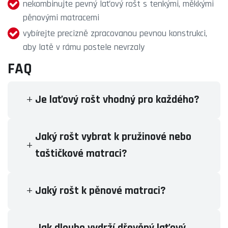
nekombinujte pevný laťový rošt s tenkými, měkkými
pěnovými matracemi
vybírejte precizně zpracovanou pevnou konstrukci,
aby latě v rámu postele nevrzaly
FAQ
Je laťový rošt vhodný pro každého?
Jaký rošt vybrat k pružinové nebo
taštičkové matraci?
Jaký rošt k pěnové matraci?
Jak dlouho vydrží dřevěný laťový