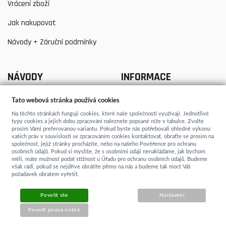
Vrácení zboží
Jak nakupovat
Návody + Záruční podmínky
NÁVODY
INFORMACE
Tato webová stránka používá cookies
Jak správně vybrat matraci
Výstavy
Na těchto stránkách fungují cookies, které naše společnosti využívají. Jednotlivé
typy cookies a jejich dobu zpracování naleznete popsané níže v tabulce. Zvolte
prosím Vámi preferovanou variantu. Pokud byste nás potřebovali ohledně výkonu
Jak vybrat potah na matraci
Doprava zdarma
vašich práv v souvislosti se zpracováním cookies kontaktovat, obraťte se prosím na
společnost, jejíž stránky procházíte, nebo na našeho Pověřence pro ochranu
Jak vybrat rozměr matrace
Nákup na splátky
osobních údajů. Pokud si myslíte, že s osobními údaji nenakládáme, jak bychom
měli, máte možnost podat stížnost u Úřadu pro ochranu osobních údajů. Budeme
však rádi, pokud se nejdříve obrátíte přímo na nás a budeme tak moct Váš
Jak vybrat lamelový rošt
Materiály pro výrobu matrací
požadavek obratem vyřešit.
Jak vybrat postel z masivu
Zdravý spánek je věda
Povolit vše
Nastavení
Jak vybrat povrchovou úpravu
Kvalitní matrace od výrobce
Povolit pouze nutné