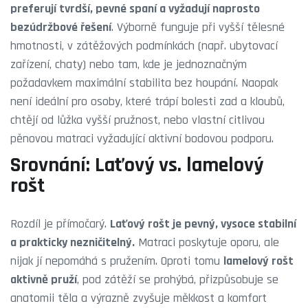
preferují tvrdší, pevné spaní a vyžadují naprosto
bezúdržbové řešení
. Výborně funguje při vyšší tělesné
hmotnosti, v zátěžových podmínkách (např. ubytovací
zařízení, chaty) nebo tam, kde je jednoznačným
požadavkem maximální stabilita bez houpání. Naopak
není ideální pro osoby, které trápí bolesti zad a kloubů,
chtějí od lůžka vyšší pružnost, nebo vlastní citlivou
pěnovou matraci vyžadující aktivní bodovou podporu.
Srovnání: Laťový vs. lamelový
rošt
Rozdíl je přímočarý.
Laťový rošt je pevný, vysoce stabilní
a prakticky nezničitelný.
Matraci poskytuje oporu, ale
nijak jí nepomáhá s pružením. Oproti tomu
lamelový rošt
aktivně pruží
, pod zátěží se prohýbá, přizpůsobuje se
anatomii těla a výrazně zvyšuje měkkost a komfort