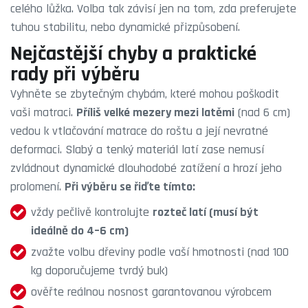
celého lůžka. Volba tak závisí jen na tom, zda preferujete
tuhou stabilitu, nebo dynamické přizpůsobení.
Nejčastější chyby a praktické
rady při výběru
Vyhněte se zbytečným chybám, které mohou poškodit
vaši matraci.
Příliš velké mezery mezi latěmi
(nad 6 cm)
vedou k vtlačování matrace do roštu a její nevratné
deformaci. Slabý a tenký materiál latí zase nemusí
zvládnout dynamické dlouhodobé zatížení a hrozí jeho
prolomení.
Při výběru se řiďte tímto:
vždy pečlivě kontrolujte
rozteč latí (musí být
ideálně do 4–6 cm)
zvažte volbu dřeviny podle vaší hmotnosti (nad 100
kg doporučujeme tvrdý buk)
ověřte reálnou nosnost garantovanou výrobcem