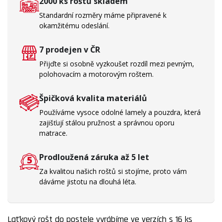
2000 ks roštů skladem
Standardní rozměry máme připravené k
okamžitému odeslání.
7 prodejen v ČR
Přijďte si osobně vyzkoušet rozdíl mezi pevným,
polohovacím a motorovým roštem.
Špičková kvalita materiálů
Používáme vysoce odolné lamely a pouzdra, která
zajišťují stálou pružnost a správnou oporu
matrace.
Prodloužená záruka až 5 let
Za kvalitou našich roštů si stojíme, proto vám
dáváme jistotu na dlouhá léta.
Laťkový rošt do postele vyrábíme ve verzích s 16 ks