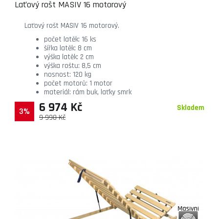
Laťový rošt MASIV 16 motorový
Laťový rošt MASIV 16 motorový.
počet latěk: 16 ks
šířka latěk: 8 cm
výška latěk: 2 cm
výška roštu: 8,5 cm
nosnost: 120 kg
počet motorů: 1 motor
materiál: rám buk, laťky smrk
6 974 Kč
Skladem
3%
9 990 Kč