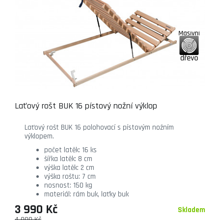
Laťový rošt BUK 16 pístový nožní výklop
Laťový rošt BUK 16 polohovací s pístovým nožním
výklopem.
počet latěk: 16 ks
šířka latěk: 8 cm
výška latěk: 2 cm
výška roštu: 7 cm
nosnost: 150 kg
materiál: rám buk, laťky buk
3 990 Kč
Skladem
4 990 Kč