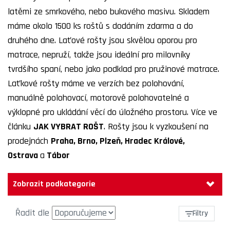
latěmi ze smrkového, nebo bukového masivu. Skladem
máme okolo 1500 ks roštů s dodáním zdarma a do
druhého dne. Laťové rošty jsou skvělou oporou pro
matrace, nepruží, takže jsou ideální pro milovníky
tvrdšího spaní, nebo jako podklad pro pružinové matrace.
Laťkové rošty máme ve verzích bez polohování,
manuálně polohovací, motorově polohovatelné a
výklopné pro ukládání věcí do úložného prostoru. Více ve
článku
JAK VYBRAT ROŠT
. Rošty jsou k vyzkoušení na
prodejnách
Praha
,
Brno
,
Plzeň
,
Hradec Králové
,
Ostrava
a
Tábor
Zobrazit podkategorie
Řadit dle
Filtry