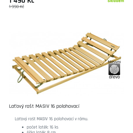
1 490 Kč
Skladem
1 990 Kč
Laťový rošt MASIV 16 polohovací
Laťový rošt MASIV 16 polohovací v rámu.
počet latěk: 16 ks
šířka latěk: 8 cm