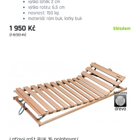
výška latěk: 2 cm
výška roštu: 6,5 cm
nosnost: 150 kg
materiál: rám buk, laťky buk
1 950 Kč
Skladem
2 690 Kč
Laťový rošt BUK 16 polohovací