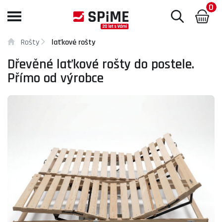
0
Toggle
navigation
Rošty
laťkové rošty
Dřevěné laťkové rošty do postele.
Přímo od výrobce