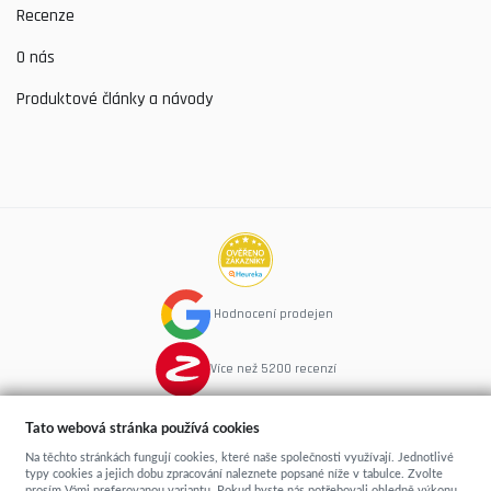
Recenze
O nás
Produktové články a návody
Hodnocení prodejen
Více než 5200 recenzí
Tato webová stránka používá cookies
Na těchto stránkách fungují cookies, které naše společnosti využívají. Jednotlivé
typy cookies a jejich dobu zpracování naleznete popsané níže v tabulce. Zvolte
prosím Vámi preferovanou variantu. Pokud byste nás potřebovali ohledně výkonu