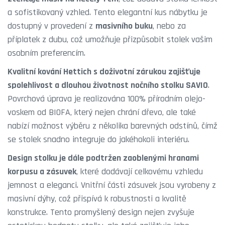
a sofistikovaný vzhled. Tento elegantní kus nábytku je
dostupný v provedení z
masivního buku
, nebo za
příplatek z dubu, což umožňuje přizpůsobit stolek vašim
osobním preferencím.
Kvalitní kování Hettich s doživotní zárukou zajišťuje
spolehlivost a dlouhou životnost nočního stolku SAVIO
.
Povrchová úprava je realizována 100% přírodním olejo-
voskem od BIOFA, který nejen chrání dřevo, ale také
nabízí možnost výběru z několika barevných odstínů, čímž
se stolek snadno integruje do jakéhokoli interiéru.
Design stolku je dále podtržen zaoblenými hranami
korpusu a zásuvek
, které dodávají celkovému vzhledu
jemnost a eleganci. Vnitřní části zásuvek jsou vyrobeny z
masivní dýhy, což přispívá k robustnosti a kvalitě
konstrukce. Tento promyšlený design nejen zvyšuje