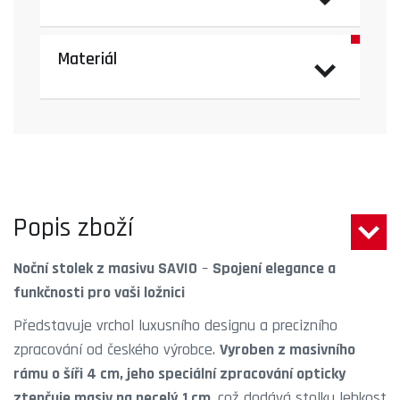
Materiál
Popis zboží
Noční stolek z masivu SAVIO
–
Spojení elegance a
funkčnosti pro vaši ložnici
Představuje vrchol luxusního designu a precizního
zpracování od českého výrobce.
Vyroben z masivního
rámu o šíři 4 cm, jeho speciální zpracování opticky
ztenčuje masiv na necelý 1 cm
, což dodává stolku lehkost