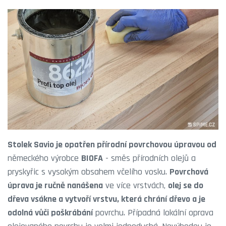
Stolek Savio je opatřen přírodní povrchovou úpravou od
německého výrobce
BIOFA
- směs přírodních olejů a
pryskyřic s vysokým obsahem včelího vosku.
Povrchová
úprava je ručně nanášena
ve více vrstvách,
olej se do
dřeva vsákne a vytvoří vrstvu, která chrání dřevo a je
odolná vůči poškrábání
povrchu. Případná lokální oprava