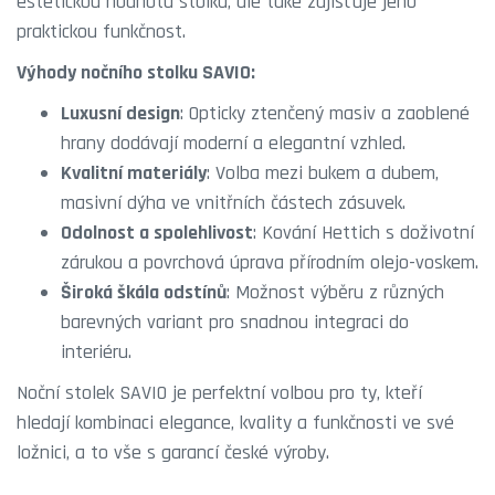
estetickou hodnotu stolku, ale také zajišťuje jeho
praktickou funkčnost.
Výhody nočního stolku SAVIO:
Luxusní design
: Opticky ztenčený masiv a zaoblené
hrany dodávají moderní a elegantní vzhled.
Kvalitní materiály
: Volba mezi bukem a dubem,
masivní dýha ve vnitřních částech zásuvek.
Odolnost a spolehlivost
: Kování Hettich s doživotní
zárukou a povrchová úprava přírodním olejo-voskem.
Široká škála odstínů
: Možnost výběru z různých
barevných variant pro snadnou integraci do
interiéru.
Noční stolek SAVIO je perfektní volbou pro ty, kteří
hledají kombinaci elegance, kvality a funkčnosti ve své
ložnici, a to vše s garancí české výroby.