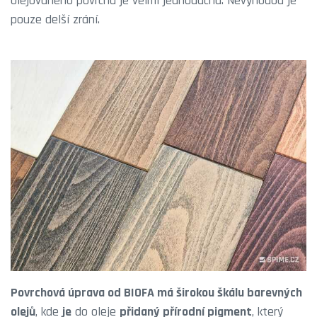
olejovaného povrchu je velmi jednoduchá. Nevýhodou je
pouze delší zrání.
Povrchová úprava od BIOFA má širokou škálu barevných
olejů
, kde
je
do oleje
přidaný přírodní pigment
, který