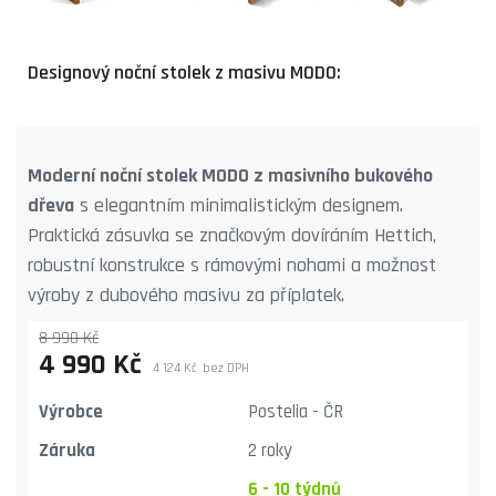
Designový noční stolek z masivu MODO:
Moderní noční stolek MODO z masivního bukového
dřeva
s elegantním minimalistickým designem.
Praktická zásuvka se značkovým dovíráním Hettich,
robustní konstrukce s rámovými nohami a možnost
výroby z dubového masivu za příplatek.
8 990 Kč
4 990 Kč
4 124 Kč
bez DPH
Výrobce
Postelia - ČR
Záruka
2 roky
6 - 10 týdnů