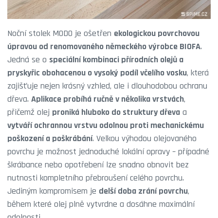
Noční stolek MODO je ošetřen
ekologickou povrchovou
úpravou od renomovaného německého výrobce BIOFA
.
Jedná se o
speciální kombinaci přírodních olejů a
pryskyřic obohacenou o vysoký podíl včelího vosku
, která
zajišťuje nejen krásný vzhled, ale i dlouhodobou ochranu
dřeva.
Aplikace probíhá ručně v několika vrstvách
,
přičemž olej
proniká hluboko do struktury dřeva
a
vytváří ochrannou vrstvu odolnou proti mechanickému
poškození a poškrábání
. Velkou výhodou olejovaného
povrchu je možnost jednoduché lokální opravy – případné
škrábance nebo opotřebení lze snadno obnovit bez
nutnosti kompletního přebroušení celého povrchu.
Jediným kompromisem je
delší doba zrání povrchu
,
během které olej plně vytvrdne a dosáhne maximální
odolnosti.