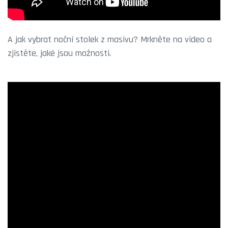
A jak vybrat noční stolek z masivu? Mrkněte na video a
zjistěte, jaké jsou možnosti.