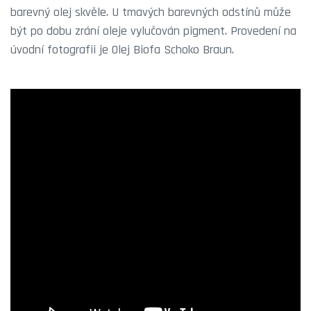
barevný olej skvěle. U tmavých barevných odstínů může
být po dobu zrání oleje vylučován pigment. Provedení na
úvodní fotografii je Olej Biofa Schoko Braun.