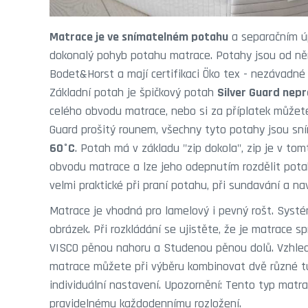
Matrace je ve snímatelném potahu
a separačním úpl
dokonalý pohyb potahu matrace. Potahy jsou od n
Bodet&Horst a mají certifikaci Öko tex - nezávadné a
Základní potah je špičkový potah
Silver Guard nepr
celého obvodu matrace, nebo si za příplatek můžete
Guard prošitý rounem, všechny tyto potahy jsou s
60°C
. Potah má v základu "zip dokola", zip je v to
obvodu matrace a lze jeho odepnutím rozdělit potah
velmi praktické při praní potahu, při sundavání a na
Matrace je vhodná pro lamelový i pevný rošt. Systé
obrázek. Při rozkládání se ujistěte, že je matrace s
VISCO pěnou nahoru a Studenou pěnou dolů. Vzhled
matrace můžete při výběru kombinovat dvě různé tuh
individuální nastavení. Upozornění: Tento typ matra
pravidelnému každodennímu rozložení.