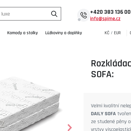
+420
383 136 0
info@spime.cz
Komody a stolky
Lůžkoviny a doplňky
KČ
/
EUR
Rozkládac
SOFA:
Velmi kvalitní nel
DAILY SOFA
tvořen
ze studené pěny o
vrstvy viscoelasti