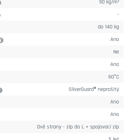
50 kg/m³
-
do 140 kg
Ano
?
Ne
Ano
60°C
SilverGuard® neprošitý
?
Ano
Ano
Dvě strany - zip do L + spojovací zip
5 let