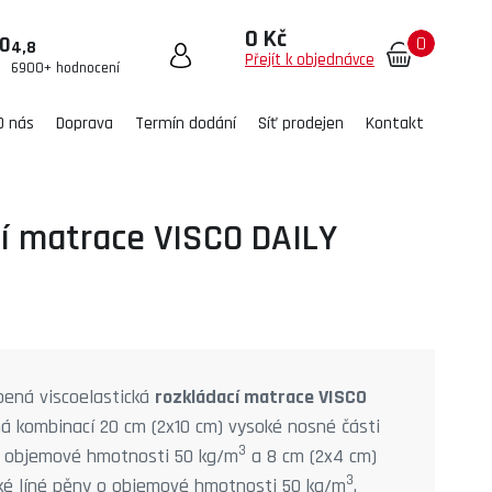
0 Kč
0
00
4,8
Přejít k objednávce
6900+ hodnocení
O nás
Doprava
Termín dodání
Síť prodejen
Kontakt
í matrace VISCO DAILY
epená viscoelastická
rozkládací matrace VISCO
á kombinací 20 cm (2x10 cm) vysoké nosné části
3
 objemové hmotnosti 50 kg/m
a 8 cm (2x4 cm)
3
cké líné pěny o objemové hmotnosti 50 kg/m
.