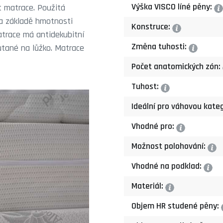
Výška VISCO líné pěny:
t matrace. Použitá
?
na základě hmotnosti
Konstruce:
?
Matrace má antidekubitní
Změna tuhosti:
outané na lůžko. Matrace
?
Počet anatomických zón:
Tuhost:
?
Ideální pro váhovou kateg
Vhodné pro:
?
Možnost polohování:
?
Vhodné na podklad:
?
Materiál:
?
Objem HR studené pěny: