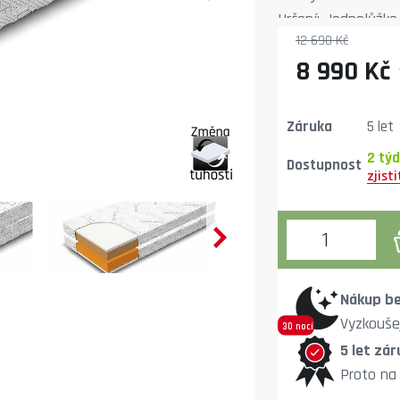
Určení: Jednolůžko
12 690 Kč
8 990 Kč
Záruka
5 let
2 tý
Dostupnost
Nákup be
Vyzkouše
30 nocí
5 let zár
Proto na 