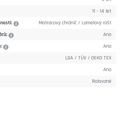
11 - 14 let
nosti:
Matracový chránič / Lamelový rošt
?
ěrů:
Ano
?
e:
Ano
?
LGA / TÜV / OEKO TEX
Ano
Rolované