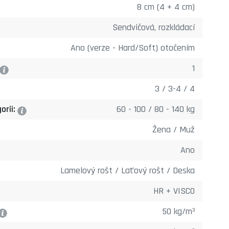
8 cm (4 + 4 cm)
Sendvičová, rozkládací
Ano (verze - Hard/Soft) otočením
1
?
3 / 3-4 / 4
orii:
60 - 100 / 80 - 140 kg
?
Žena / Muž
Ano
Lamelový rošt / Laťový rošt / Deska
HR + VISCO
50 kg/m³
?