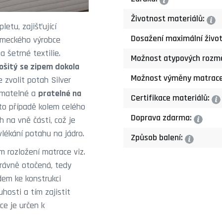
?
Životnost materiálů:
?
etu, zajišťující
Dosažení maximální život
ěmeckého výrobce
 šetrné textilie.
Možnost atypových rozm
ošitý se zipem dokola
Možnost výměny matrac
 zvolit potah Silver
nímatelné a
pratelné na
Certifikace materiálů:
?
mto případě kolem celého
Doprava zdarma:
?
 na vně části, což je
vlékání potahu na jádro.
Způsob balení:
?
m rozložení matrace viz.
právně otočená, tedy
em ke konstrukci
osti a tím zajistit
ce je určen k