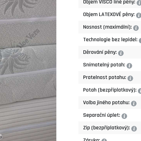
Objem VISCO líné pěny:
?
Objem LATEXOVÉ pěny:
?
Nosnost (maximální):
?
Technologie bez lepidel:
Děrování pěny:
?
Snímatelný potah:
?
Pratelnost potahu:
?
Potah (bezpříplatkový):
Volba jiného potahu:
?
Separační úplet:
?
Zip (bezpříplatkový):
?
Záruka: