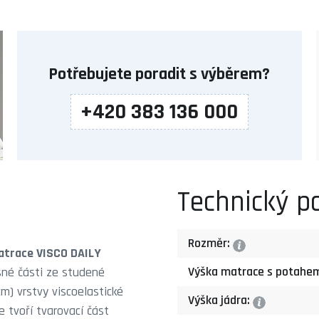
Potřebujete poradit s výběrem?
+420 383 136 000
Technický p
Rozměr:
?
atrace VISCO DAILY
Výška matrace s potahe
sné části ze studené
) vrstvy viscoelastické
Výška jádra:
?
 tvoří tvarovací část