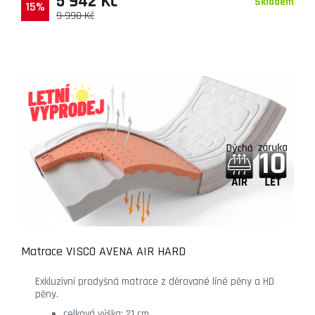
5 942 Kč
Skladem
15%
9 990 Kč
Matrace VISCO AVENA AIR HARD
Exkluzivní prodyšná matrace z děrované líné pěny a HD
pěny.
celková výška: 21 cm