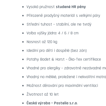
Vysoká pružnost
studené HR pěny
Přirozeně prodyšný materiál s velkými póry
Střední tuhost – stabilní, ale ne tvrdý
Volba výšky jádra: 4 / 6 / 8 cm
Nosnost až 120 kg
Ideální pro děti i dospělé (bez zón)
Potahy Bodet & Horst – Öko-Tex certifikace
Vhodné pro alergiky – zdravotně nezávadné ma
Vhodný na měkké, proležené i nekvalitní matr
Možnost děrování pro maximální ventilaci
Životnost až 10 let
Česká výroba – Postelia s.r.o
.