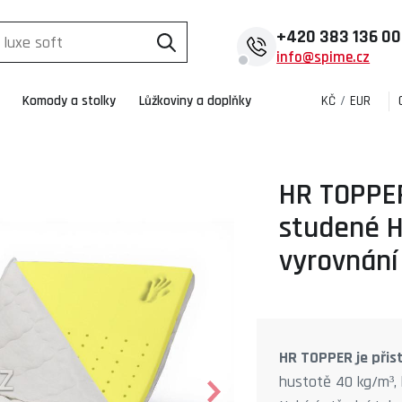
+420
383 136 0
info@spime.cz
Komody a stolky
Lůžkoviny a doplňky
KČ
/
EUR
HR TOPPER
studené H
vyrovnání 
HR TOPPER je přis
hustotě 40 kg/m³, 