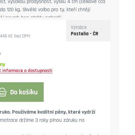
ost, vysokou prodyšnost, výšku 4 cm (celkově cca
o 120 kg. Skvělá volba pro ty, kteří chtějí
jší povrch bez ztráty pohodlí.
Výrobce
Postelia - ČR
 446 Kč
bez DPH
y
dny
Do košíku
ruka. Používáme kvalitní pěny, které vydrží
 matrace držíme 3 roky plnou záruku na