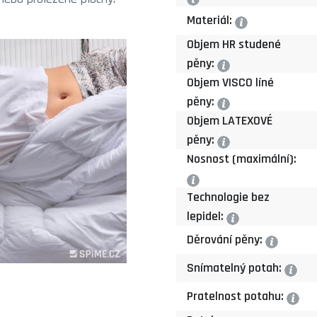
Materiál:
?
Objem HR studené
pěny:
?
Objem VISCO líné
pěny:
?
Objem LATEXOVÉ
pěny:
?
Nosnost (maximální):
?
Technologie bez
lepidel:
?
Děrování pěny:
?
Snímatelný potah:
?
Pratelnost potahu:
?