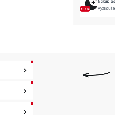
Nákup be
Vyzkouše
30 nocí