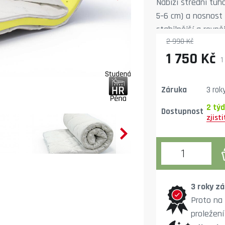
Nabízí střední tuh
5–6 cm) a nosnost d
stabilnější a rovně
2 990 Kč
1 750 Kč
1
Záruka
3 rok
2 tý
Dostupnost
3 roky zá
Proto na
proležení