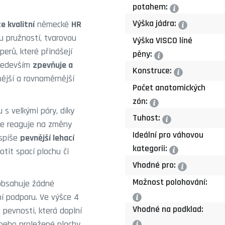
potahem:
?
Výška jádra:
e kvalitní
německé
HR
?
u pružností, tvarovou
Výška VISCO líné
perů, které přinášejí
pěny:
?
především
zpevňuje a
Konstruce:
?
nější a rovnoměrnější
Počet anatomických
zón:
?
s velkými póry, díky
Tuhost:
?
hle reaguje na změny
Ideální pro váhovou
 spíše
pevnější lehací
kategorii:
?
otit spací plochu či
Vhodné pro:
?
Možnost polohování:
eobsahuje žádné
í podporu. Ve výšce 4
?
Vhodné na podklad:
 pevnosti, která doplní
 nebo proležené plochy.
?