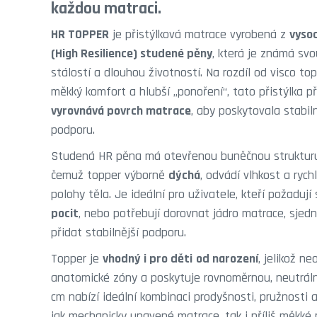
každou matraci.
HR TOPPER
je přistýlková matrace vyrobená z
vysoc
(High Resilience) studené pěny
, která je známá svo
stálostí a dlouhou životností. Na rozdíl od visco top
měkký komfort a hlubší „ponoření“, tato přistýlka 
vyrovnává povrch matrace
, aby poskytovala stabil
podporu.
Studená HR pěna má otevřenou buněčnou strukturu 
čemuž topper výborně
dýchá
, odvádí vlhkost a ryc
polohy těla. Je ideální pro uživatele, kteří požadují
pocit
, nebo potřebují dorovnat jádro matrace, sjedn
přidat stabilnější podporu.
Topper je
vhodný i pro děti
od narození
, jelikož n
anatomické zóny a poskytuje rovnoměrnou, neutráln
cm nabízí ideální kombinaci prodyšnosti, pružnosti a
jak mechanicky unavené matrace, tak i příliš měkké