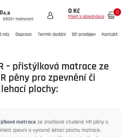
0 Kč
0
00
4,8
Přejít k objednávce
6900+ hodnocení
O nás
Doprava
Termín dodání
Síť prodejen
Kontakt
 – přistýlková matrace ze
R pěny pro zpevnění či
lehací plochy:
týlková matrace
ze značkové studené HR pěny o
která zpevní a vyrovná lehací plochu matrace.