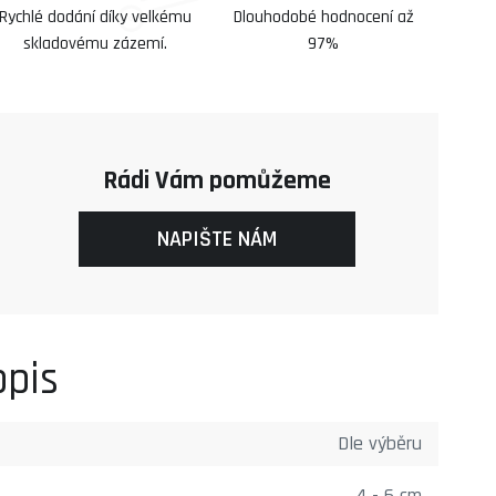
Rychlé dodání díky velkému
Dlouhodobé hodnocení až
skladovému zázemí.
97%
Rádi Vám pomůžeme
NAPIŠTE NÁM
opis
Dle výběru
4 - 6 cm