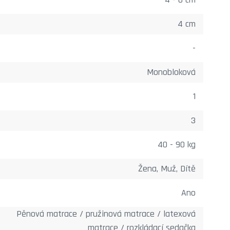
4 cm
-
Monobloková
1
3
40 - 90 kg
Žena, Muž, Dítě
Ano
Pěnová matrace / pružinová matrace / latexová
matrace / rozkládací sedačka