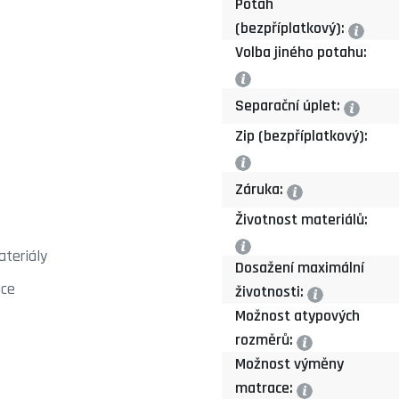
Potah
(bezpříplatkový):
?
Volba jiného potahu:
?
Separační úplet:
?
Zip (bezpříplatkový):
?
Záruka:
?
Životnost materiálů:
?
teriály
Dosažení maximální
ace
životnosti:
?
Možnost atypových
rozměrů:
?
Možnost výměny
matrace:
?