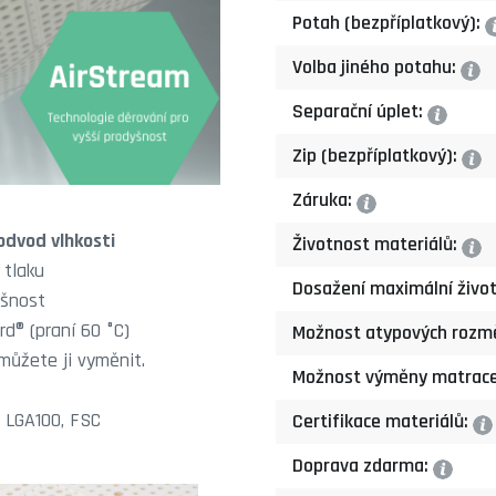
Potah (bezpříplatkový):
Volba jiného potahu:
?
Separační úplet:
?
Zip (bezpříplatkový):
?
Záruka:
?
odvod vlhkosti
Životnost materiálů:
?
 tlaku
Dosažení maximální život
yšnost
rd® (praní 60 °C)
Možnost atypových rozm
ůžete ji vyměnit.
Možnost výměny matrac
, LGA100, FSC
Certifikace materiálů:
?
Doprava zdarma:
?