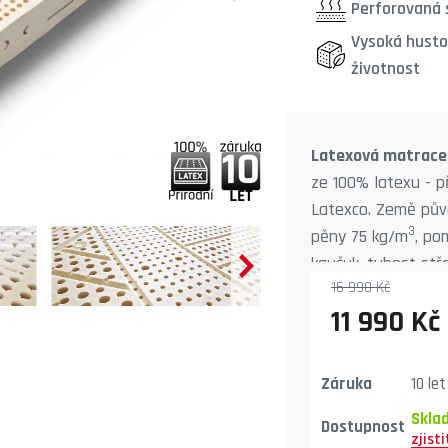
Perforovaná s
Vysoká husto
životnost
Latexová matrac
ze 100% latexu - p
Latexco. Země půvo
3
pěny 75 kg/m
, po
kaučuk, tuhost stř
16 990 Kč
20 cm (záleží na v
11 990 Kč
snímatelný a prate
Záruka
10 let
Skla
Dostupnost