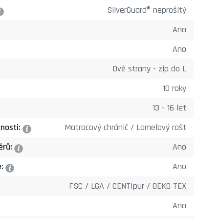
SilverGuard® neprošitý
?
Ano
Ano
Dvě strany - zip do L
10 roky
13 - 16 let
nosti:
Matracový chránič / Lamelový rošt
?
ěrů:
Ano
?
e:
Ano
?
FSC / LGA / CENTIpur / OEKO TEX
Ano