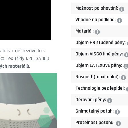
Možnost polohování:
?
Vhodné na podklad:
?
Materiál:
?
Objem HR studené pěny:
 zdravotně nezávadné.
Objem VISCO líné pěny:
?
o Tex třídy I. a LGA 100
Objem LATEXOVÉ pěny:
?
ých materiálů
.
Nosnost (maximální):
?
Technologie bez lepidel:
Děrování pěny:
?
Snímatelný potah:
?
Pratelnost potahu:
?