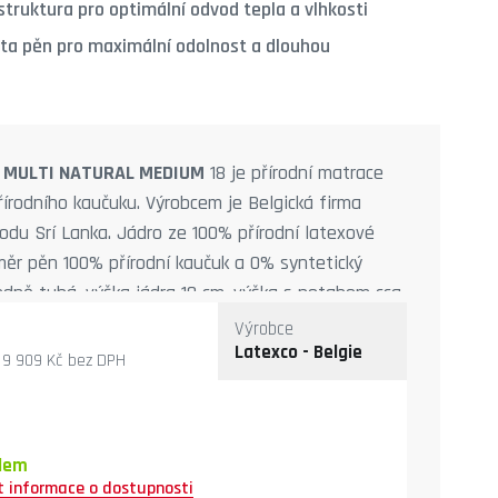
truktura pro optimální odvod tepla a vlhkosti
ta pěn pro maximální odolnost a dlouhou
e MULTI NATURAL MEDIUM
18 je přírodní matrace
řírodního kaučuku. Výrobcem je Belgická firma
du Srí Lanka. Jádro ze 100% přírodní latexové
měr pěn 100% přírodní kaučuk a 0% syntetický
edně tuhá, výška jádra 18 cm, výška s potahem cca
ýšce potahu), nosnost do 120 kg. Potah SilverGuard,
Výrobce
lný na 60°C.
Latexco - Belgie
9 909 Kč
bez DPH
dem