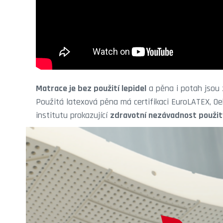
Matrace je bez použití lepidel
a pěna i potah jsou
Použitá latexová pěna má certifikaci EuroLATEX, Oek
institutu prokazující
zdravotní nezávadnost použit