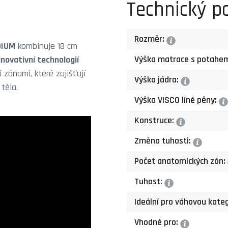
Technický p
Rozměr:
?
DIUM
kombinuje 18 cm
Výška matrace s potahe
novativní technologií
zónami, které zajišťují
Výška jádra:
?
těla.
Výška VISCO líné pěny:
?
Konstruce:
?
Změna tuhosti:
?
Počet anatomických zón:
Tuhost:
?
Ideální pro váhovou kateg
Vhodné pro:
?