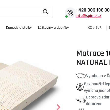
+420
383 136 0
info@spime.cz
Komody a stolky
Lůžkoviny a doplňky
KČ
/
EUR
Matrace 1
NATURAL 
Vyrobeno v Če
Bez použití le
výměnu jednot
Doprava zdar
doručeno