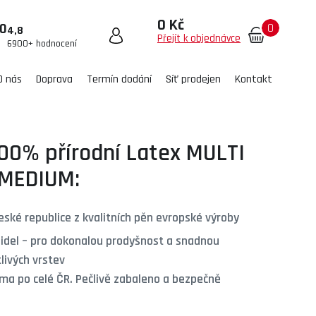
0 Kč
0
00
4,8
Přejít k objednávce
6900+ hodnocení
O nás
Doprava
Termín dodání
Síť prodejen
Kontakt
00% přírodní Latex MULTI
MEDIUM:
ské republice z kvalitních pěn evropské výroby
pidel – pro dokonalou prodyšnost a snadnou
livých vrstev
ma po celé ČR. Pečlivě zabaleno a bezpečně