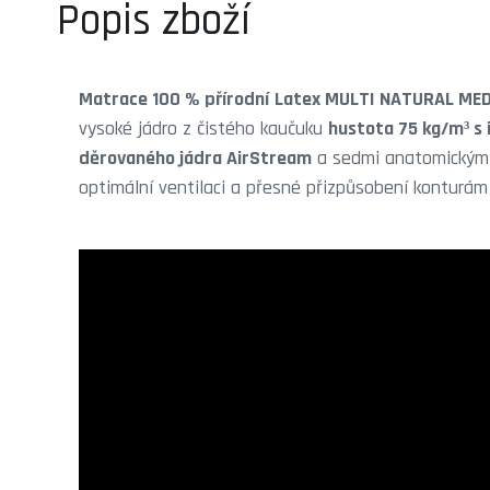
Popis zboží
Matrace 100 % přírodní
Latex MULTI NATURAL ME
vysoké jádro z čistého kaučuku
hustota 75 kg/m³ s i
děrovaného jádra AirStream
a sedmi anatomickými 
optimální ventilaci a přesné přizpůsobení konturám 