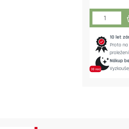
10 let zá
Proto na
proležení
Nákup be
Vyzkouše
30 nocí