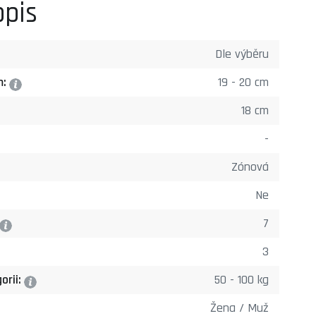
opis
Dle výběru
m:
19 - 20 cm
?
18 cm
-
Zónová
Ne
7
?
3
orii:
50 - 100 kg
?
Žena / Muž