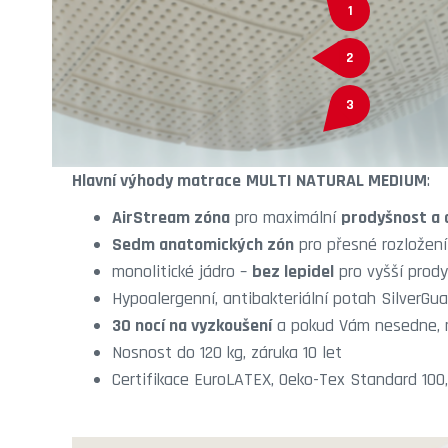
1
2
3
Hlavní výhody matrace
MULTI NATURAL MEDIUM
:
AirStream zóna
pro maximální
prodyšnost a 
Sedm anatomických zón
pro přesné rozložení
monolitické jádro –
bez lepidel
pro vyšší prod
Hypoalergenní, antibakteriální potah SilverGua
30 nocí na vyzkoušení
a pokud Vám nesedne, m
Nosnost do 120 kg, záruka 10 let
Certifikace EuroLATEX, Oeko-Tex Standard 100