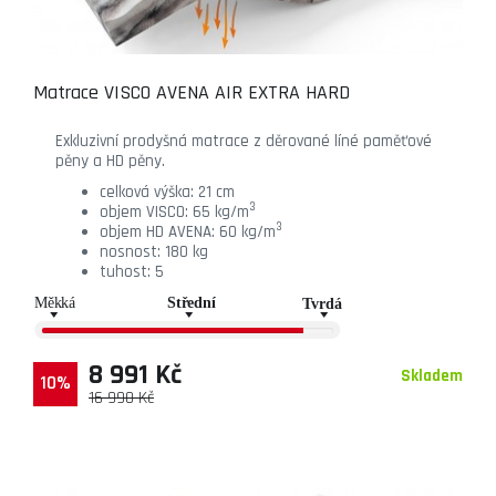
Matrace VISCO AVENA AIR EXTRA HARD
Exkluzivní prodyšná matrace z děrované líné paměťové
pěny a HD pěny.
celková výška: 21 cm
3
objem VISCO: 65 kg/m
3
objem HD AVENA: 60 kg/m
nosnost: 180 kg
tuhost: 5
8 991 Kč
Skladem
10%
16 990 Kč