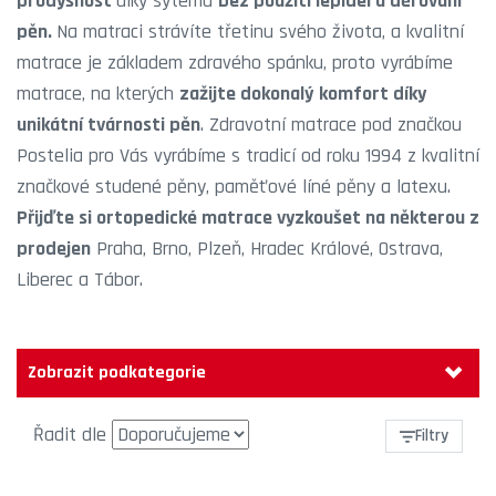
prodyšnost
díky sytému
bez použití lepidel a děrování
pěn.
Na matraci strávíte třetinu svého života, a kvalitní
matrace je základem zdravého spánku, proto vyrábíme
matrace, na kterých
zažijte dokonalý komfort díky
unikátní tvárnosti pěn
. Zdravotní matrace pod značkou
Postelia pro Vás vyrábíme s tradicí od roku 1994 z kvalitní
značkové
studené pěny
,
paměťové líné pěny
a
latexu
.
Přijďte si
ortopedické matrace
vyzkoušet na některou z
prodejen
Praha
,
Brno
,
Plzeň
,
Hradec Králové
,
Ostrava
,
Liberec
a
Tábor
.
Zobrazit podkategorie
Řadit dle
Filtry