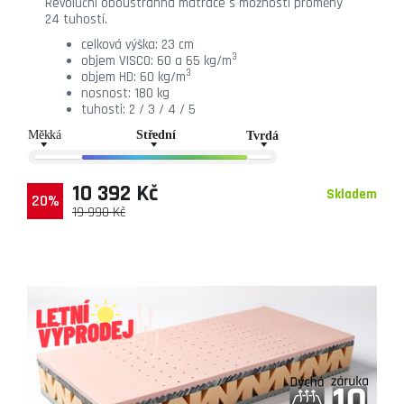
Revoluční oboustranná matrace s možností proměny
24 tuhostí.
celková výška: 23 cm
3
objem VISCO: 60 a 65 kg/m
3
objem HD: 60 kg/m
nosnost: 180 kg
tuhosti: 2 / 3 / 4 / 5
10 392 Kč
Skladem
20%
19 990 Kč