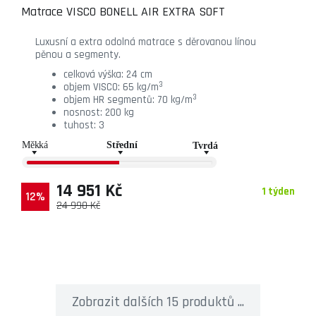
Matrace VISCO BONELL AIR EXTRA SOFT
Luxusní a extra odolná matrace s děrovanou línou
pěnou a segmenty.
celková výška: 24 cm
3
objem VISCO: 65 kg/m
3
objem HR segmentů: 70 kg/m
nosnost: 200 kg
tuhost: 3
14 951 Kč
1 týden
12%
24 990 Kč
Zobrazit dalších 15 produktů ...