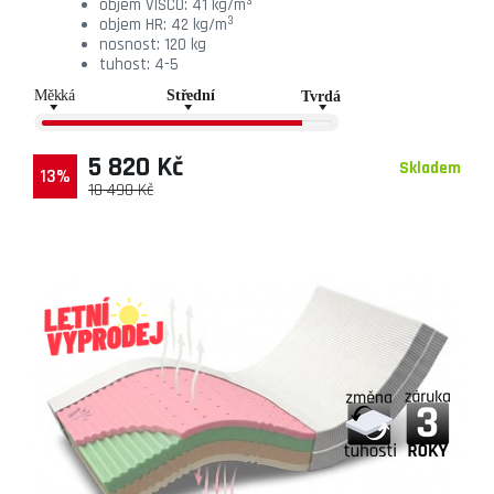
3
objem VISCO: 41 kg/m
3
objem HR: 42 kg/m
nosnost: 120 kg
tuhost: 4-5
5 820 Kč
Skladem
13%
10 490 Kč