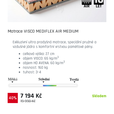
Matrace VISCO MEDIFLEX AIR MEDIUM
Exkluzivní ultra prodyšná matrace, speciální pružné a
vzdušné jádro s komfortní vrstvou paměťové pěny.
celková výška: 27 cm
3
objem VISCO: 65 kg/m
3
objem HD AVENA: 60 kg/m
nosnost: 160 kg
tuhost: 3-4
7 194 Kč
Skladem
40%
19 990 Kč