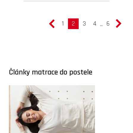
1
2
3
4
6
...
Články matrace do postele