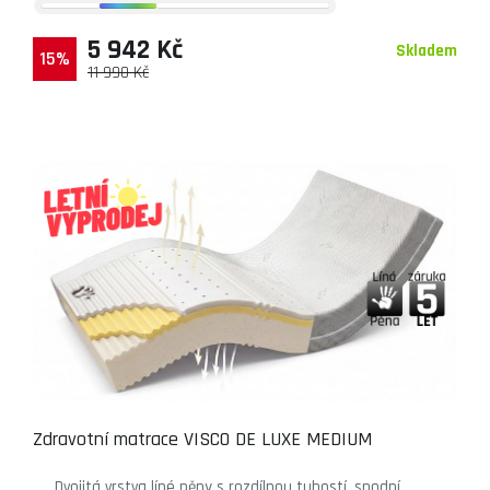
5 942 Kč
Skladem
15%
11 990 Kč
Zdravotní matrace VISCO DE LUXE MEDIUM
Dvojitá vrstva líné pěny s rozdílnou tuhostí, spodní