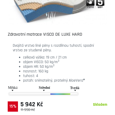
Zdravotní matrace VISCO DE LUXE HARD
Dvojitá vrstva líné pěny s rozdílnou tuhostí, spodní
vrstva ze studené pěny.
celková výška: 19 cm / 21 cm
3
objem VISCO: 50 kg/m
3
objem HR: 50 kg/m
nosnost: 160 kg
tuhost: 4
potah: snímatelný, pratelný AloeVera®
5 942 Kč
Skladem
15%
11 990 Kč