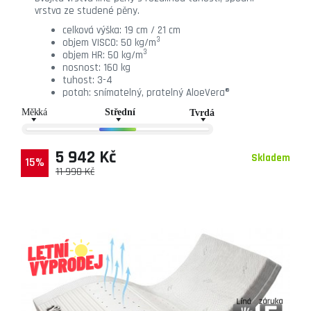
vrstva ze studené pěny.
celková výška: 19 cm / 21 cm
3
objem VISCO: 50 kg/m
3
objem HR: 50 kg/m
nosnost: 160 kg
tuhost: 3-4
potah: snímatelný, pratelný AloeVera®
5 942 Kč
Skladem
15%
11 990 Kč