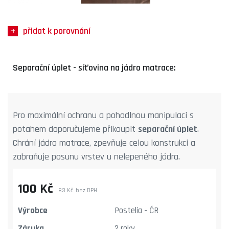
přidat k porovnání
Separační úplet - síťovina na jádro matrace:
Pro maximální ochranu a pohodlnou manipulaci s
potahem doporučujeme přikoupit
separační úplet
.
Chrání jádro matrace, zpevňuje celou konstrukci a
zabraňuje posunu vrstev u nelepeného jádra.
100 Kč
83 Kč
bez DPH
Výrobce
Postelia - ČR
Záruka
2 roky