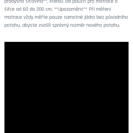
prodyšná síťovina**, kterou lze použít pro matrace o
šířce od 60 do 200 cm. **Upozornění:** Při měření
matrace vždy měřte pouze samotné jádro bez původního
potahu, abyste zvolili správný rozměr nového potahu.