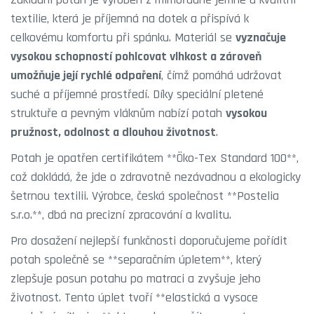
textilie, která je příjemná na dotek a přispívá k
celkovému komfortu při spánku. Materiál se
vyznačuje
vysokou schopností pohlcovat vlhkost a zároveň
umožňuje její rychlé odpaření
, čímž pomáhá udržovat
suché a příjemné prostředí. Díky speciální pletené
struktuře a pevným vláknům nabízí potah
vysokou
pružnost, odolnost a dlouhou životnost
.
Potah je opatřen certifikátem **Öko-Tex Standard 100**,
což dokládá, že jde o zdravotně nezávadnou a ekologicky
šetrnou textilii. Výrobce, česká společnost **Postelia
s.r.o.**, dbá na precizní zpracování a kvalitu.
Pro dosažení nejlepší funkčnosti doporučujeme pořídit
potah společně se **separačním úpletem**, který
zlepšuje posun potahu po matraci a zvyšuje jeho
životnost. Tento úplet tvoří **elastická a vysoce