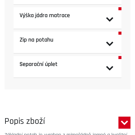
Výška jádra matrace
Zip na potahu
Separační úplet
Popis zboží
Základní potah je vyroben z mimořádně jemné a kvalitní