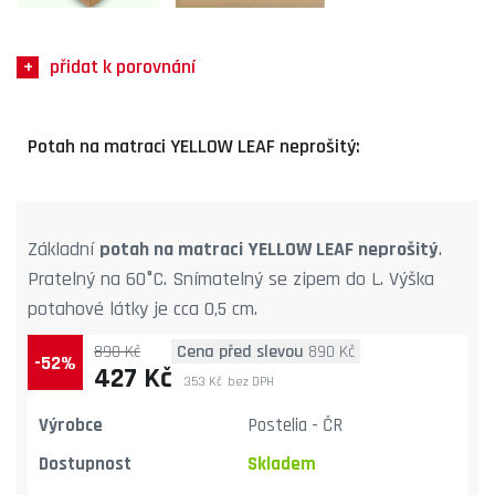
přidat k porovnání
Potah na matraci YELLOW LEAF neprošitý:
Základní
potah na matraci YELLOW LEAF neprošitý
.
Pratelný na 60°C. Snímatelný se zipem do L. Výška
potahové látky je cca 0,5 cm.
890 Kč
Cena před slevou
890 Kč
-52%
427 Kč
353 Kč
bez DPH
Výrobce
Postelia - ČR
Dostupnost
Skladem