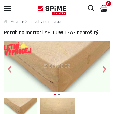
0
Toggle
navigation
Matrace
potahy na matrace
Potah na matraci YELLOW LEAF neprošitý