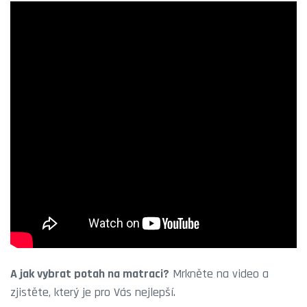
A jak vybrat potah na matraci?
Mrkněte na video a
zjistěte, který je pro Vás nejlepší.