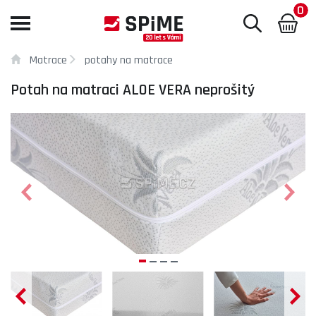
0
Toggle
navigation
Matrace
potahy na matrace
Potah na matraci ALOE VERA neprošitý