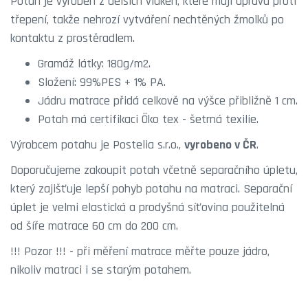
Potah je vyroben z delších vláken, které mají úpravu proti
třepení, takže nehrozí vytváření nechtěných žmolků po
kontaktu z prostěradlem.
Gramáž látky: 180g/m2.
Složení: 99%PES + 1% PA.
Jádru matrace přidá celkově na výšce přibližně 1 cm.
Potah má certifikaci Öko tex - šetrná texilie.
Výrobcem potahu je Postelia s.r.o.,
vyrobeno v ČR
.
Doporučujeme zakoupit potah včetně separačního úpletu,
který zajišťuje lepší pohyb potahu na matraci. Separační
úplet je velmi elastická a prodyšná síťovina použitelná
od šíře matrace 60 cm do 200 cm.
!!! Pozor !!! - při měření matrace měřte pouze jádro,
nikoliv matraci i se starým potahem.