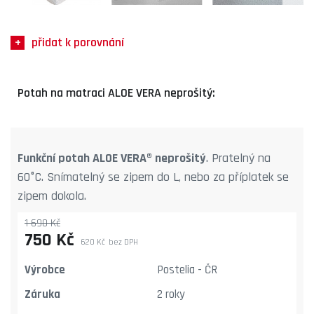
přidat k porovnání
Potah na matraci ALOE VERA neprošitý:
Funkční potah ALOE VERA® neprošitý
. Pratelný na
60°C. Snímatelný se zipem do L, nebo za příplatek se
zipem dokola.
1 690 Kč
750 Kč
620 Kč
bez DPH
Výrobce
Postelia - ČR
Záruka
2 roky