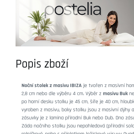
Popis zboží
Noční stolek z masivu IBIZA
je tvořen z masivní hor
2,8 cm nebo dle výběru 4 cm. Výběr z
masivu Buk
ne
po horní desku stolku je 45 cm, šíře je 40 cm, hloub
vyroben z masivu, boky stolku jsou z masivní dýhy a
zásuvky je z lamina přírodní Buk nebo Dub. Dno zásuv
Záda nočního stolku jsou nepohledová (přírodní solo
rolničkové, nebo s příplatkem ložiskové výsuvy Qua