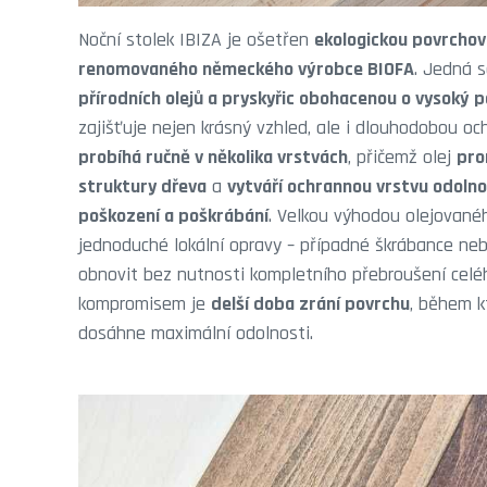
Noční stolek IBIZA je ošetřen
ekologickou povrcho
renomovaného německého výrobce BIOFA
. Jedná 
přírodních olejů a pryskyřic obohacenou o vysoký po
zajišťuje nejen krásný vzhled, ale i dlouhodobou o
probíhá ručně v několika vrstvách
, přičemž olej
pro
struktury dřeva
a
vytváří ochrannou vrstvu odoln
poškození a poškrábání
. Velkou výhodou olejované
jednoduché lokální opravy – případné škrábance ne
obnovit bez nutnosti kompletního přebroušení celé
kompromisem je
delší doba zrání povrchu
, během k
dosáhne maximální odolnosti.