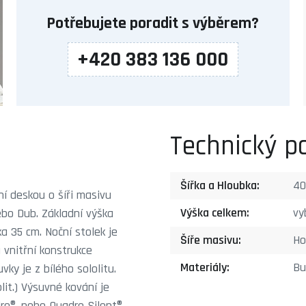
Potřebujete poradit s výběrem?
+420 383 136 000
Technický p
Šířka a Hloubka:
40
ní deskou o šíři masivu
Výška celkem:
vy
bo Dub. Základní výška
ka 35 cm. Noční stolek je
Šíře masivu:
Ho
 vnitřní konstrukce
Materiály:
Bu
ky je z bílého sololitu.
lit.) Výsuvné kování je
dro®, nebo Quadro Silent®