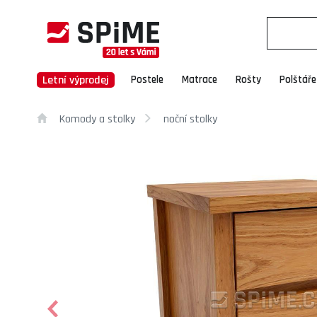
Letní výprodej
Postele
Matrace
Rošty
Polštáře
Komody a stolky
noční stolky