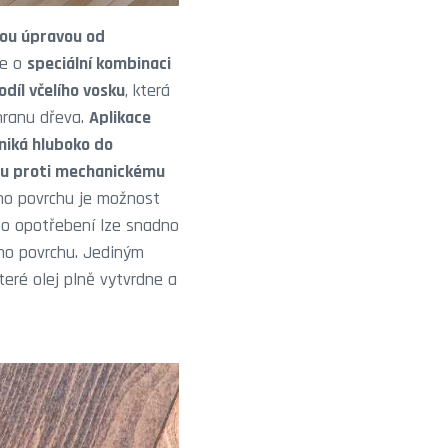
vou úpravou od
se o
speciální kombinaci
díl včelího vosku
, která
chranu dřeva.
Aplikace
niká hluboko do
ou proti mechanickému
ho povrchu je možnost
bo opotřebení lze snadno
ho povrchu. Jediným
teré olej plně vytvrdne a