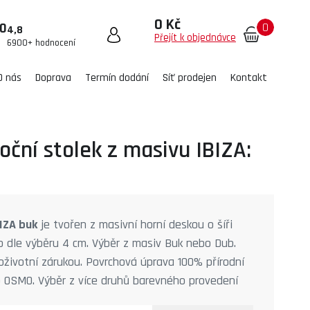
0 Kč
0
00
4,8
Přejít k objednávce
6900+ hodnocení
O nás
Doprava
Termín dodání
Síť prodejen
Kontakt
oční stolek z masivu IBIZA:
BIZA buk
je tvořen z masivní horní deskou o šíři
 dle výběru 4 cm. Výběr z masiv Buk nebo Dub.
oživotní zárukou. Povrchová úprava 100% přírodní
o OSMO. Výběr z více druhů barevného provedení