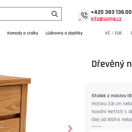
+420
383 136 0
info@spime.cz
Komody a stolky
Lůžkoviny a doplňky
KČ
/
EUR
Dřevěný n
Stolek z masivu I
masivu 2,8 cm nebo
Kování Hettich s d
Olej od BIOFA neb
oleje.