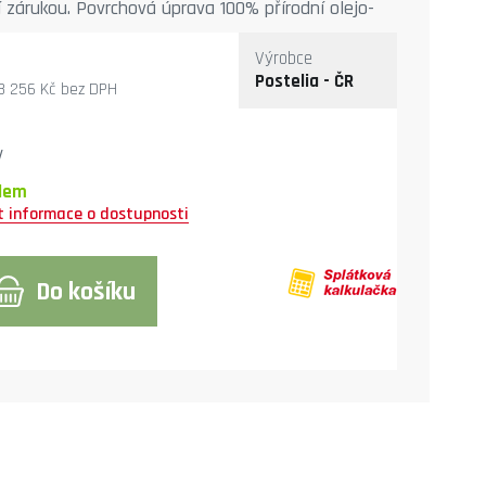
í zárukou. Povrchová úprava 100% přírodní olejo-
ěr z více druhů barevného provedení oleje. Výška
Výrobce
cm, nebo za příplatek 100 cm.
Postelia - ČR
8 256 Kč
bez DPH
y
dem
Do košíku