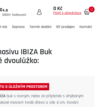
0 Kč
0
00
4,8
Přejít k objednávce
6900+ hodnocení
O nás
Doprava
Termín dodání
Síť prodejen
Kontakt
masivu IBIZA Buk
 dvoulůžko:
BIZA
buk s rovným, nebo za příplatek s ohýbaným
kové masivní tvrdé dřevo o síle 4 cm. Kování