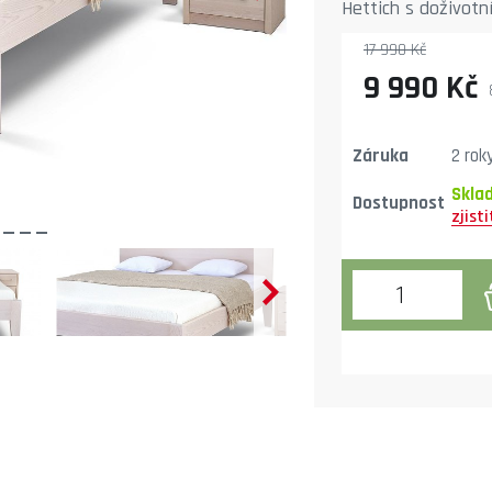
Hettich s doživotn
vosk od BIOFA. Výb
17 990 Kč
hlavového čela 90 
9 990 Kč
Záruka
2 rok
Skla
Dostupnost