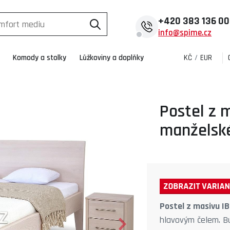
+420
383 136 0
info@spime.cz
Komody a stolky
Lůžkoviny a doplňky
KČ
/
EUR
Postel z 
manželské
Postel z masivu I
hlavovým čelem. Bu