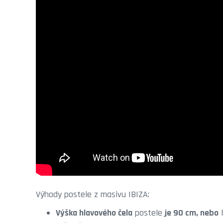
Výhody postele z masivu IBIZA:
Výška hlavového čela
postele
je 90 cm, nebo