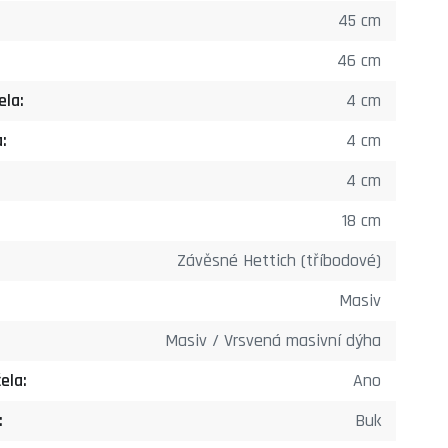
45 cm
46 cm
ela:
4 cm
:
4 cm
4 cm
18 cm
Závěsné Hettich (tříbodové)
Masiv
Masiv / Vrsvená masivní dýha
ela:
Ano
:
Buk