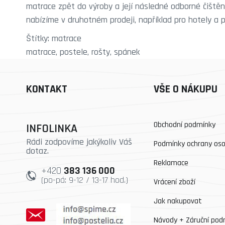
matrace zpět do výroby a její následné odborné čiště
nabízíme v druhotném prodeji, například pro hotely a 
Štítky:
matrace
matrace
,
postele
,
rošty
,
spánek
KONTAKT
VŠE O NÁKUPU
Obchodní podmínky
INFOLINKA
Rádi zodpovíme jakýkoliv Váš
Podmínky ochrany oso
dotaz.
Reklamace
+420
383 136 000
(po-pá: 9-12 / 13-17 hod.)
Vrácení zboží
Jak nakupovat
Návody + Záruční pod