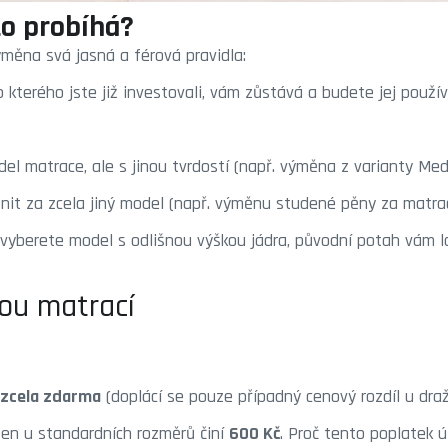
to probíhá?
ýměna svá jasná a férová pravidla:
kterého jste již investovali, vám zůstává a budete jej použív
el matrace, ale s jinou tvrdostí (např. výměna z varianty Med
it za zcela jiný model (např. výměnu studené pěny za matra
vyberete model s odlišnou výškou jádra, původní potah vám l
nou matrací
zcela zdarma
(doplácí se pouze případný cenový rozdíl u dra
Ten u standardních rozměrů činí
600 Kč
. Proč tento poplatek 