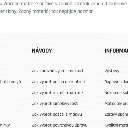
ní. Vrácené matrace pečlivě vizuálně kontrolujeme a hloubkov
penziony. Žádný materiál tak nepřijde nazmar.
NÁVODY
INFORMA
Jak správně vybrat matraci
Výstavy
bních údajů
Jak vybrat potah na matraci
Doprava zd
Jak vybrat rozměr matrace
Nákup na sp
Jak vybrat lamelový rošt
Materiály pr
Jak vybrat postel z masivu
Zdravý spáne
mínky
Jak vybrat povrchovou úpravu
Kvalitní mat