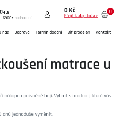
0 Kč
0
00
4,8
Přejít k objednávce
6900+ hodnocení
O nás
Doprava
Termín dodání
Síť prodejen
Kontakt
yzkoušení matrace u
ři nákupu oprávněně bojí. Vybrat si matraci, která vás
0 dnů jednoduše vyměnit.