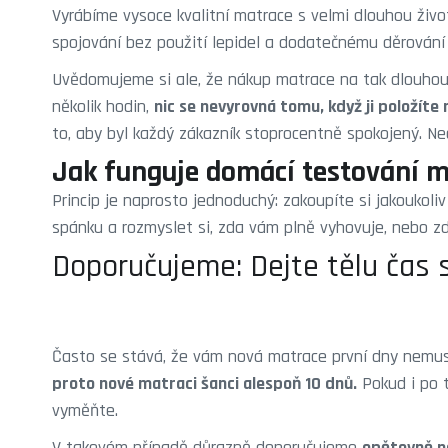
Vyrábíme vysoce kvalitní matrace s velmi dlouhou živo
spojování bez použití lepidel a dodatečnému děrování 
Uvědomujeme si ale, že nákup matrace na tak dlouhou d
několik hodin,
nic se nevyrovná tomu, když ji položíte
to, aby byl každý zákazník stoprocentně spokojený. Ne
Jak funguje domácí testování 
Princip je naprosto jednoduchý: zakoupíte si jakoukol
spánku a rozmyslet si, zda vám plně vyhovuje, nebo zd
Doporučujeme: Dejte tělu čas 
Často se stává, že vám nová matrace první dny nemusí p
proto nové matraci šanci alespoň 10 dnů.
Pokud i po t
vyměňte.
V takovém případě důrazně doporučujeme
opětovně na