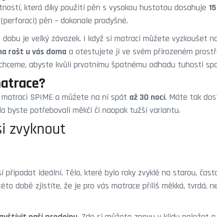
tností, která díky použití pěn s vysokou hustotou dosahuje
15
(perforaci) pěn – dokonale prodyšné.
obu je velký závazek. I když si matraci můžete vyzkoušet na n
 na rošt u vás doma
a otestujete ji ve svém přirozeném pros
chceme, abyste kvůli prvotnímu špatnému odhadu tuhosti spali
matrace?
iv matraci SPIME a můžete na ní spát
až 30 nocí
. Máte tak dos
a byste potřebovali měkčí či naopak tužší variantu.
si zvyknout
řipadat ideální. Tělo, které bylo roky zvyklé na starou, čast
éto době zjistíte, že je pro vás matrace příliš měkká, tvrdá, 
vštívit naši prodejnu
. Zde si můžete znovu v klidu poležet a 