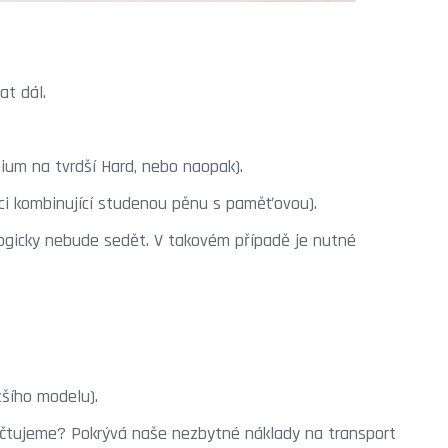
at dál.
ium na tvrdší Hard, nebo naopak).
ci kombinující studenou pěnu s paměťovou).
ogicky nebude sedět. V takovém případě je nutné
žšího modelu).
účtujeme? Pokrývá naše nezbytné náklady na transport