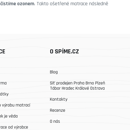
ě
čistíme ozonem
. Takto ošetřené matrace následně
CE
O SPÍME.CZ
Blog
arma
Síť prodejen Praha Brno Plzeň
Tábor Hradec Králové Ostrava
látky
Kontakty
o výrobu matrací
Recenze
k je věda
O nás
race od výrobce