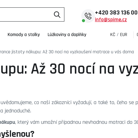
+420
383 136 0
info@spime.cz
Komody a stolky
Lůžkoviny a doplňky
KČ
/
EUR
rance jistoty nákupu: Až 30 nocí na vyzkoušení matrace u vás doma
kupu: Až 30 nocí na v
uvědomujeme, co naši zákazníci vyžadují, a také to, čeho se p
na jednoduché.
 nákupu
, který vám umožní případnou nevhodnou matraci do 3
myšlenou?