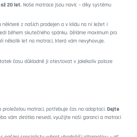
 až 20 let
. Naše matrace jsou navíc – díky systému
ěkteré z našich prodejen a v klidu na ní ležet i
tředí během skutečného spánku. Děláme maximum pro
 několik let na matraci, která vám nevyhovuje.
tatek času důkladně ji otestovat v jakékoliv poloze
o proleželou matraci, potřebuje čas na adaptaci.
Dejte
nebo vám zkrátka nesedí, využijte naši garanci a matraci
s našimi specialisty vybrat vhodnější alternativu – ať