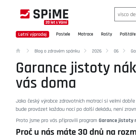
Letní výprodej
Postele
Matrace
Rošty
Polštáře
Blog o zdravém spánku
2026
06
Ga
Garance jistoty ná
vás doma
Jako český výrobce zdravotních matrací si velmi dobře 
bude provázet každou nocí po další dekádu, není zrov
Proto jsme pro vás připravili program
Garance jistoty
Proč u nás máte 30 dnů na roz