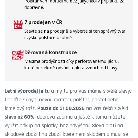
Polštář vám doručíme bez jakýchkoliv příplatků za
dopravné.
7 prodejen v ČR
Stavte se na prodejně a vyberte si ten správný tvar
i výšku polštáře osobně.
Děrovaná konstrukce
Maxima prodyšnosti díky perforovanému jádru,
které perfektně odvádí teplo a vzduch od hlavy.
Letní výprodej
je tu
a my tu pro Vás máme skvělé slevy.
Pořiďte si nyní novou matraci, polštář, postel nebo
lamelový rošt.
Pouze do 31.08.2026
na Vás čeká skvělá
sleva až 60%
, doprava zdarma a ještě k tomu můžete
využít nákup na splátky, bez navýšení. Sleva platí na
skladové zboží i na zboží, které není skladem a musí se