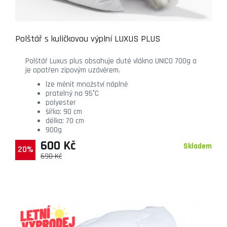
Polštář s kuličkovou výplní LUXUS PLUS
Polštář Luxus plus obsahuje duté vlákno UNICO 700g a
je opatřen zipovým uzávěrem.
lze měnit množství náplně
pratelný na 95°C
polyester
šířka: 90 cm
délka: 70 cm
900g
600 Kč
Skladem
20%
690 Kč