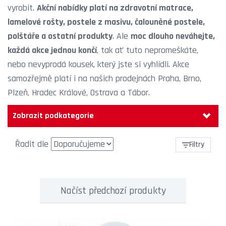
vyrobit.
Akční nabídky platí na
zdravotní matrace
,
lamelové rošty
,
postele z masivu
,
čalouněné postele
,
polštáře
a ostatní produkty
. Ale
moc dlouho neváhejte,
každá akce jednou končí
, tak ať tuto nepromeškáte,
nebo nevyprodá kousek, který jste si vyhlídli. Akce
samozřejmě platí i na našich prodejnách
Praha
,
Brno
,
Plzeň
,
Hradec Králové
,
Ostrava
a
Tábor
.
Zobrazit podkategorie
Řadit dle
Filtry
Načíst předchozí produkty