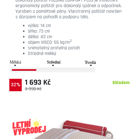
Dokonalý polštář FOLDING COMFORT PLUS je inovativní
ergonomický polštář pro dokonalý spánek a odpočinek.
Vyroben z paměťové pěny. Všestranný polštář navržen
s důrazem na pohodlí a podporu těla.
výška: 14 cm
šířka: 73 cm
délka: 43 cm
3
objem VISCO: 55 kg/m
snímatelný pratelný potah
Středně měkký
1 693 Kč
Skladem
32%
3 990 Kč