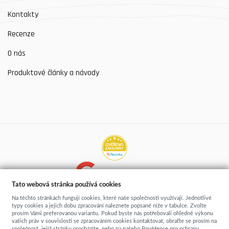
Kontakty
Recenze
O nás
Produktové články a návody
Hodnocení prodejen
Tato webová stránka používá cookies
Více než 5200 recenzí
Na těchto stránkách fungují cookies, které naše společnosti využívají. Jednotlivé
typy cookies a jejich dobu zpracování naleznete popsané níže v tabulce. Zvolte
prosím Vámi preferovanou variantu. Pokud byste nás potřebovali ohledně výkonu
vašich práv v souvislosti se zpracováním cookies kontaktovat, obraťte se prosím na
společnost, jejíž stránky procházíte, nebo na našeho Pověřence pro ochranu