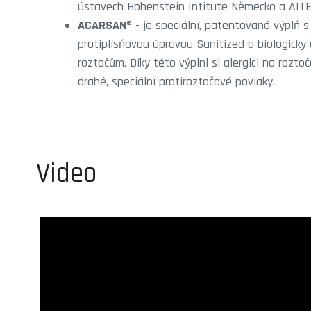
ústavech Hohenstein Intitute Německo a AIT
ACARSAN®
- je speciální, patentovaná výplň s 
protiplísňovou úpravou Sanitized a biologicky 
roztočům. Díky této výplni si alergici na rozto
drahé, speciální protiroztočové povlaky.
Video