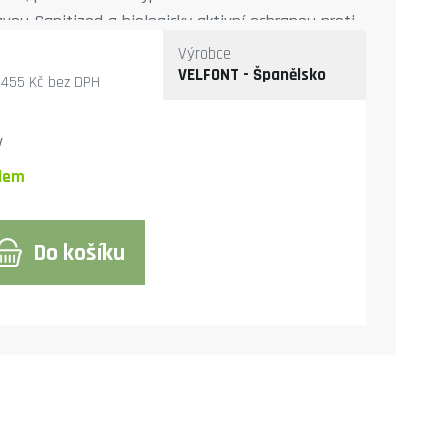
avou Sanitized a biologicky aktivní ochranou proti
Výrobce
VELFONT - Španělsko
 455 Kč
bez DPH
y
dem
Do košíku