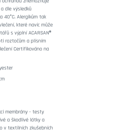
lou ochranou znemožňuje
 a dle výsledků
 na 40°C. Alergikům tak
lečení, které navíc může
štářů s výplní ACARSAN®
oti roztočům a plísním
lečení Certifikováno na
yester
 cm
nkci membrány - testy
vé a škodlivé látky a
 v textilních zkušebních