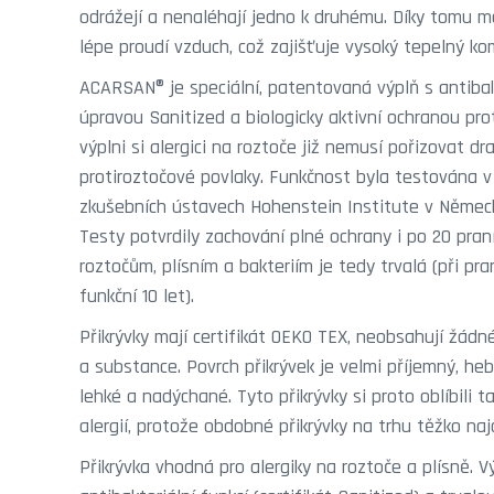
odrážejí a nenaléhají jedno k druhému. Díky tomu me
lépe proudí vzduch, což zajišťuje vysoký tepelný ko
ACARSAN® je speciální, patentovaná výplň s antibak
úpravou Sanitized a biologicky aktivní ochranou pro
výplni si alergici na roztoče již nemusí pořizovat dra
protiroztočové povlaky. Funkčnost byla testována v 
zkušebních ústavech Hohenstein Institute v Německ
Testy potvrdily zachování plné ochrany i po 20 praní
roztočům, plísním a bakteriím je tedy trvalá (při pran
funkční 10 let).
Přikrývky mají certifikát OEKO TEX, neobsahují žádné
a substance. Povrch přikrývek je velmi příjemný, heb
lehké a nadýchané. Tyto přikrývky si proto oblíbili t
alergií, protože obdobné přikrývky na trhu těžko naj
Přikrývka vhodná pro alergiky na roztoče a plísně.