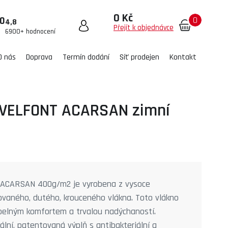
0 Kč
0
00
4,8
Přejít k objednávce
6900+ hodnocení
O nás
Doprava
Termín dodání
Síť prodejen
Kontakt
 VELFONT ACARSAN zimní
 ACARSAN 400g/m2 je vyrobena z vysoce
izovaného, dutého, krouceného vlákna. Toto vlákno
pelným komfortem a trvalou nadýchaností.
lní, patentovaná výplň s antibakteriální a