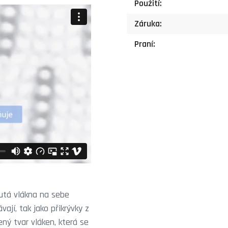
Použití:
Záruka:
Praní:
dutá vlákna na sebe
ají, tak jako přikrývky z
ý tvar vláken, která se