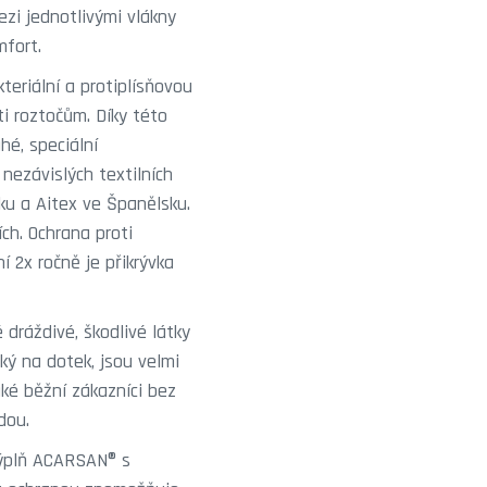
zi jednotlivými vlákny
mfort.
teriální a protiplísňovou
ti roztočům. Díky této
hé, speciální
nezávislých textilních
u a Aitex ve Španělsku.
ch. Ochrana proti
í 2x ročně je přikrývka
 dráždivé, škodlivé látky
ký na dotek, jsou velmi
aké běžní zákazníci bez
dou.
 Výplň ACARSAN® s