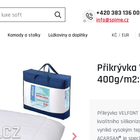
+420
383 136 0
info@spime.cz
Komody a stolky
Lůžkoviny a doplňky
KČ
/
EUR
Přikrývka
400g/m2:
Přikrývka VELFONT
kvalitního silikon
vyniká vysokým te
ACARSAN® je speciá