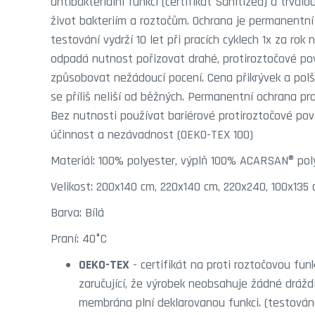
antibakteriální funkcí (certifikát Sanitized) a trva
život bakteriím a roztočům. Ochrana je permanentní
testování vydrží 10 let při pracích cyklech 1x za rok
odpadá nutnost pořizovat drahé, protiroztočové pov
způsobovat nežádoucí pocení. Cena přikrývek a pol
se příliš neliší od běžných. Permanentní ochrana pr
Bez nutnosti používat bariérové protiroztočové pov
účinnost a nezávadnost (OEKO-TEX 100)
Materiál: 100% polyester, výplň 100% ACARSAN® pol
Velikost: 200x140 cm, 220x140 cm, 220x240, 100x135
Barva: Bílá
Praní: 40°C
OEKO-TEX
- certifikát na proti roztočovou fu
zaručující, že výrobek neobsahuje žádné dráždi
membrána plní deklarovanou funkci. (testováno