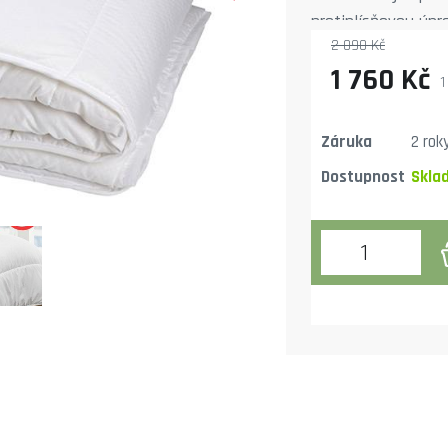
protiplísňovou úpr
2 090 Kč
roztočům.
1 760 Kč
1
Záruka
2 rok
Dostupnost
Skla