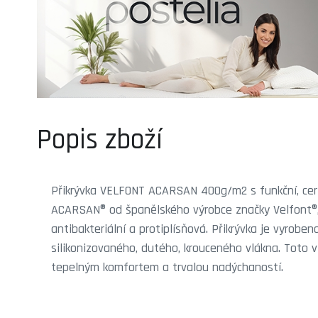
Popis zboží
Přikrývka VELFONT ACARSAN 400g/m2 s funkční, cert
ACARSAN® od španělského výrobce značky Velfont®, 
antibakteriální a protiplísňová. Přikrývka je vyroben
silikonizovaného, dutého, krouceného vlákna. Toto 
tepelným komfortem a trvalou nadýchaností.