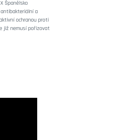
EX Španělsko
antibakteriální a
aktivní ochranou proti
če již nemusí pořizovat