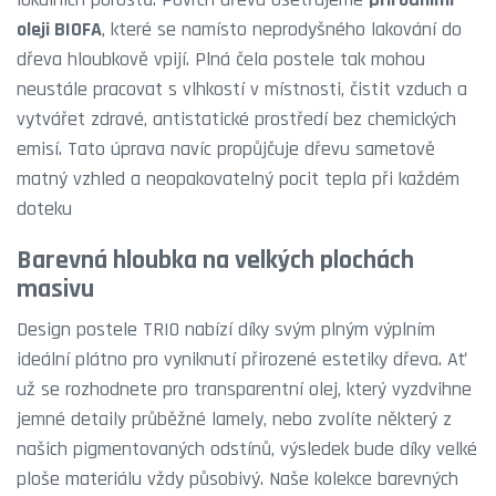
oleji BIOFA
, které se namísto neprodyšného lakování do
dřeva hloubkově vpijí. Plná čela postele tak mohou
neustále pracovat s vlhkostí v místnosti, čistit vzduch a
vytvářet zdravé, antistatické prostředí bez chemických
emisí. Tato úprava navíc propůjčuje dřevu sametově
matný vzhled a neopakovatelný pocit tepla při každém
doteku
Barevná hloubka na velkých plochách
masivu
Design postele TRIO nabízí díky svým plným výplním
ideální plátno pro vyniknutí přirozené estetiky dřeva. Ať
už se rozhodnete pro transparentní olej, který vyzdvihne
jemné detaily průběžné lamely, nebo zvolíte některý z
našich pigmentovaných odstínů, výsledek bude díky velké
ploše materiálu vždy působivý. Naše kolekce barevných