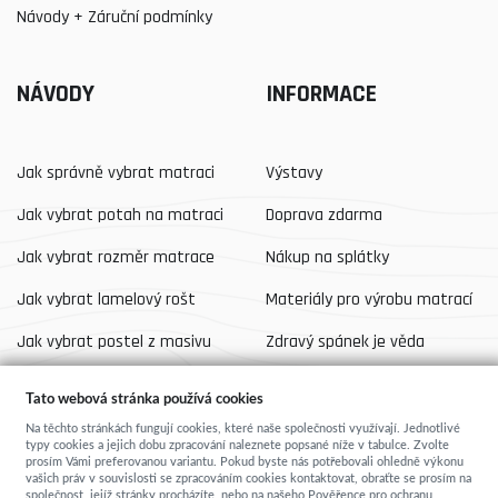
Návody + Záruční podmínky
NÁVODY
INFORMACE
Jak správně vybrat matraci
Výstavy
Jak vybrat potah na matraci
Doprava zdarma
Jak vybrat rozměr matrace
Nákup na splátky
Jak vybrat lamelový rošt
Materiály pro výrobu matrací
Jak vybrat postel z masivu
Zdravý spánek je věda
Jak vybrat povrchovou úpravu
Kvalitní matrace od výrobce
Tato webová stránka používá cookies
Na těchto stránkách fungují cookies, které naše společnosti využívají. Jednotlivé
typy cookies a jejich dobu zpracování naleznete popsané níže v tabulce. Zvolte
O SPÍME.CZ
prosím Vámi preferovanou variantu. Pokud byste nás potřebovali ohledně výkonu
vašich práv v souvislosti se zpracováním cookies kontaktovat, obraťte se prosím na
společnost, jejíž stránky procházíte, nebo na našeho Pověřence pro ochranu