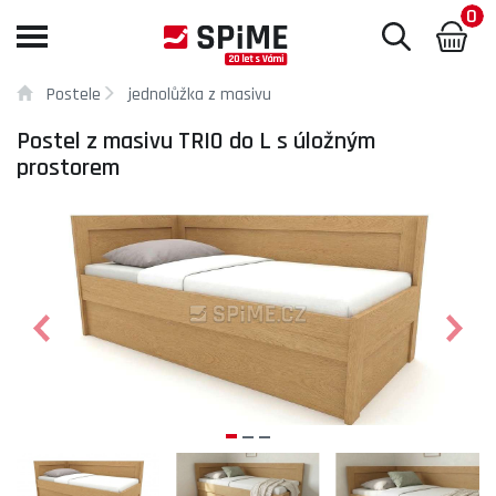
0
Toggle
navigation
Postele
jednolůžka z masivu
Postel z masivu TRIO do L s úložným
prostorem