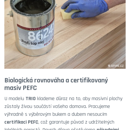
Biologická rovnováha a certifikovaný
masiv PEFC
U modelu
TRIO
klademe důraz na to, aby masivní plochy
zůstaly živou součástí vašeho domova. Pracujeme
výhradně s výběrovým bukem a dubem nesoucím
certifikaci PEFC
, což garantuje původ z udržitelných
lokálních porostů. Povrch dřeva ošetřujeme
přírodními