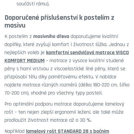
součástí rámu).
Doporučené příslušenství k postelím z
masivu
K postelím z
masivního dřeva
doporučujeme kvalitní
doplňky, které zvyšují komfort i životnost lůžka. Jednou z
nejlepších voleb je
komfortní sendvičová matrace VISCO
KOMFORT MEDIUM
– matrace z vysoce kvalitní studené
pěny s horní vrstvou z viscoelastické líné pěny, která se
přizpůsobí tělu díky paměťovému efektu. V nabídce
najdete matrace různých rozměrů (délka 180–220 cm, šířka
70–200 cm), vhodné pro všechny typy postelí.
Pro optimální podporu matrace doporučujeme lamelový
rošt – ten nejen zlepší ergonomii ležení, ale také může
prodloužit životnost matrace až o 30 %.
Například
lamelový rošt STANDARD 28 s bočním