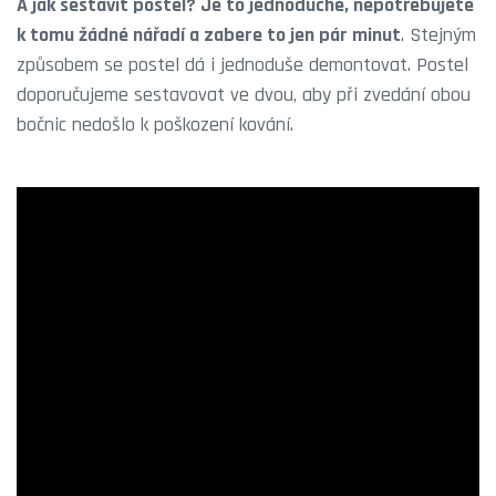
A jak sestavit postel? Je to jednoduché, nepotřebujete
k tomu žádné nářadí a zabere to jen pár minut
. Stejným
způsobem se postel dá i jednoduše demontovat. Postel
doporučujeme sestavovat ve dvou, aby při zvedání obou
bočnic nedošlo k poškození kování.