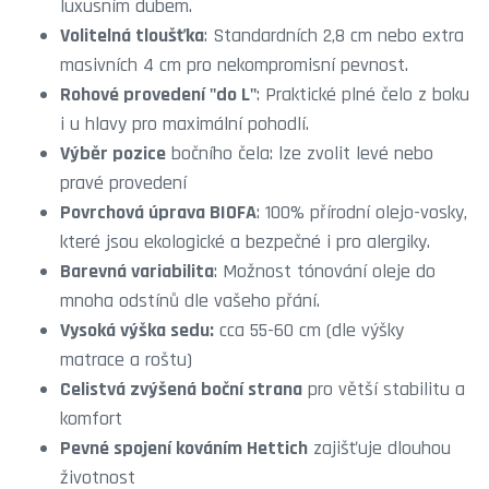
luxusním dubem.
Volitelná tloušťka
: Standardních 2,8 cm nebo extra
masivních 4 cm pro nekompromisní pevnost.
Rohové provedení "do L"
: Praktické plné čelo z boku
i u hlavy pro maximální pohodlí.
Výběr pozice
bočního čela: lze zvolit levé nebo
pravé provedení
Povrchová úprava BIOFA
: 100% přírodní olejo-vosky,
které jsou ekologické a bezpečné i pro alergiky.
Barevná variabilita
: Možnost tónování oleje do
mnoha odstínů dle vašeho přání.
Vysoká výška sedu:
cca 55-60 cm (dle výšky
matrace a roštu)
Celistvá zvýšená boční strana
pro větší stabilitu a
komfort
Pevné spojení kováním Hettich
zajišťuje dlouhou
životnost