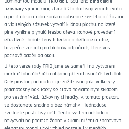
Dominantou modelu
TRIO do L
jsou jeho
plná čela a
uzavřený spodní rám
, které lůžku dodávají vizuální váhu
a pocit absolutního soukromí.absence svislého mřížování
a viditelných zásuvek vytváří klidnou plochu, na které
plně vynikne plynulá kresba dřeva. Rohové provedení
efektivně chrání stěny interiéru a definuje útulné,
bezpečné zákoutí pro hluboký odpočinek, které vás
pocitově oddělí od okolí.
U této verze řady TRIO jsme se zaměřili na vytvoření
maximálního úložného objemu při zachování čistých linií.
Celý prostor pod matrací je zužitkován jako velkorysý,
prachotěsný box, který se stává neviditelným skladem
pro sezónní věci, lůžkoviny či hračky. K tomuto prostoru
se dostanete snadno a bez námahy – jednoduše
zvednete postelový rošt. Tento systém odkládání
nevytváří na podlaze žádné vizuální rušení a zachovává
elegantní monolitický vzhled postele i v menších