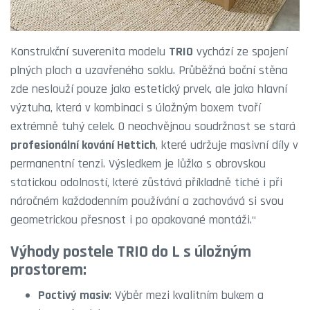
Konstrukční suverenita modelu
TRIO
vychází ze spojení
plných ploch a uzavřeného soklu. Průběžná boční stěna
zde neslouží pouze jako estetický prvek, ale jako hlavní
výztuha, která v kombinaci s úložným boxem tvoří
extrémně tuhý celek. O neochvějnou soudržnost se stará
profesionální kování Hettich
, které udržuje masivní díly v
permanentní tenzi. Výsledkem je lůžko s obrovskou
statickou odolností, které zůstává příkladně tiché i při
náročném každodenním používání a zachovává si svou
geometrickou přesnost i po opakované montáži.“
Výhody postele TRIO do L s úložným
prostorem:
Poctivý masiv
: Výběr mezi kvalitním bukem a