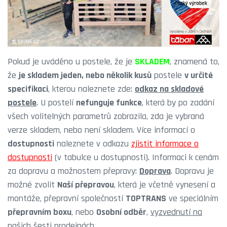
Pokud je uváděno u postele, že je
SKLADEM
, znamená to,
že
je skladem jeden, nebo několik kusů
postele
v určité
specifikaci
, kterou naleznete zde:
odkaz na skladové
postele
. U postelí
nefunguje funkce
, která by po zadání
všech volitelných parametrů zobrazila, zda je vybraná
verze skladem, nebo není skladem. Více informací o
dostupnosti
naleznete v odkazu
zjistit informace o
dostupnosti
(v tabulce u dostupnosti). Informaci k cenám
za dopravu a možnostem přepravy:
Doprava
. Dopravu je
možné zvolit
Naší přepravou
, která je včetně vynesení a
montáže, přepravní společností
TOPTRANS
ve speciálním
přepravním boxu
, nebo
Osobní odběr
,
vyzvednutí na
našich šesti prodejnách
.