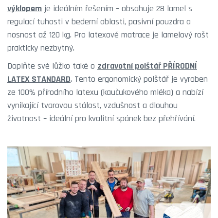
výklopem
je ideálním řešením – obsahuje 28 lamel s
regulací tuhosti v bederní oblasti, pasivní pouzdra a
nosnost až 120 kg. Pro latexové matrace je lamelový rošt
prakticky nezbytný.
Doplňte své lůžko také o
zdravotní polštář PŘÍRODNÍ
LATEX STANDARD
. Tento ergonomický polštář je vyroben
ze 100% přírodního latexu (kaučukového mléka) a nabízí
vynikající tvarovou stálost, vzdušnost a dlouhou
životnost – ideální pro kvalitní spánek bez přehřívání.