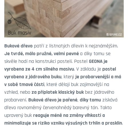
Bukové dřevo
patří z listnatých dřevin k nejznámějším.
Je tvrdé, málo pružné, velmi pevné
a díky tomu se
skvěle hodí na konstrukci postelí. Postel
GEONA je
vyrobena ze 4 cm silného masivu
. V základu je
postel
vyrobena z jádrového buku
, který
je probarvenější a má
v sobě tmavé části
, které dělají buk zajímavější na
vzhled, nebo
za příplatek klasický buk
bez jádrového
probarvení.
Bukové dřevo je pařené
,
díky tomu
získává
dřevo rovnoměrný červenohnědý barevný tón. Takto
upravený buk
reaguje méně na změny vlhkosti a
minimalizuje se riziko vzniku výsušných trhlin a prasklin
.