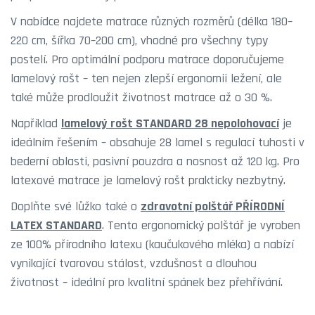
V nabídce najdete matrace různých rozměrů (délka 180–
220 cm, šířka 70–200 cm), vhodné pro všechny typy
postelí. Pro optimální podporu matrace doporučujeme
lamelový rošt – ten nejen zlepší ergonomii ležení, ale
také může prodloužit životnost matrace až o 30 %.
Například
lamelový rošt STANDARD 28 nepolohovací
je
ideálním řešením – obsahuje 28 lamel s regulací tuhosti v
bederní oblasti, pasivní pouzdra a nosnost až 120 kg. Pro
latexové matrace je lamelový rošt prakticky nezbytný.
Doplňte své lůžko také o
zdravotní polštář PŘÍRODNÍ
LATEX STANDARD
. Tento ergonomický polštář je vyroben
ze 100% přírodního latexu (kaučukového mléka) a nabízí
vynikající tvarovou stálost, vzdušnost a dlouhou
životnost – ideální pro kvalitní spánek bez přehřívání.