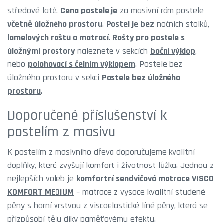
středové latě.
Cena postele je
za masivní rám postele
včetně úložného prostoru
.
Postel je bez
nočních stolků,
lamelových roštů a matrací
.
Rošty pro postele s
úložnými prostory
naleznete v sekcích
boční výklop
,
nebo
polohovací s čelním výklopem
. Postele bez
úložného prostoru v sekci
Postele bez úložného
prostoru
.
Doporučené příslušenství k
postelím z masivu
K postelím z masivního dřeva doporučujeme kvalitní
doplňky, které zvyšují komfort i životnost lůžka. Jednou z
nejlepších voleb je
komfortní sendvičová matrace VISCO
KOMFORT MEDIUM
– matrace z vysoce kvalitní studené
pěny s horní vrstvou z viscoelastické líné pěny, která se
přizpůsobí tělu díky paměťovému efektu.