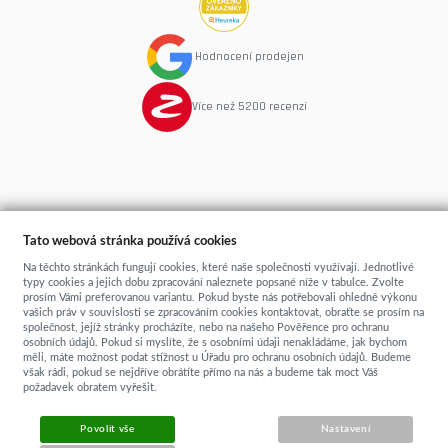
Hodnocení prodejen
Více než 5200 recenzí
copyright © 2015
Spime.cz
- postele, rošty, matrace
...přímo od výrobce
Tato webová stránka používá cookies
Sun-shop
-
tvorba eshopů
Na těchto stránkách fungují cookies, které naše společnosti využívají. Jednotlivé
typy cookies a jejich dobu zpracování naleznete popsané níže v tabulce. Zvolte
prosím Vámi preferovanou variantu. Pokud byste nás potřebovali ohledně výkonu
vašich práv v souvislosti se zpracováním cookies kontaktovat, obraťte se prosím na
společnost, jejíž stránky procházíte, nebo na našeho Pověřence pro ochranu
osobních údajů. Pokud si myslíte, že s osobními údaji nenakládáme, jak bychom
měli, máte možnost podat stížnost u Úřadu pro ochranu osobních údajů. Budeme
však rádi, pokud se nejdříve obrátíte přímo na nás a budeme tak moct Váš
požadavek obratem vyřešit.
Povolit vše
Nastavení