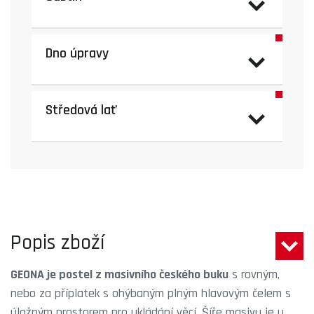
Dno úpravy
Středová lať
Popis zboží
GEONA je postel z masivního českého buku
s rovným,
nebo za příplatek s ohýbaným plným hlavovým čelem s
úložným prostorem pro ukládání věcí. Šíře masivu je u