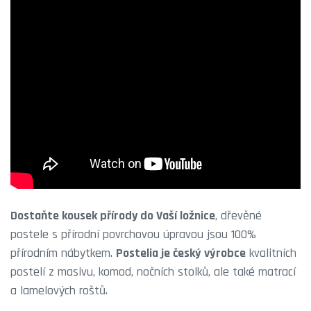
Dostaňte kousek přírody do Vaší ložnice
, dřevěné
postele s přírodní povrchovou úpravou jsou 100%
přírodním nábytkem.
Postelia je český výrobce
kvalitních
postelí z masivu, komod, nočních stolků, ale také matrací
a lamelových roštů.