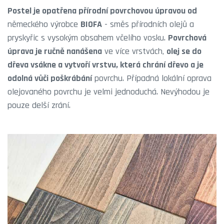
Postel je opatřena přírodní povrchovou úpravou od
německého výrobce
BIOFA
- směs přírodních olejů a
pryskyřic s vysokým obsahem včelího vosku.
Povrchová
úprava je ručně nanášena
ve více vrstvách,
olej se do
dřeva vsákne a vytvoří vrstvu, která chrání dřevo a je
odolná vůči poškrábání
povrchu. Případná lokální oprava
olejovaného povrchu je velmi jednoduchá. Nevýhodou je
pouze delší zrání.