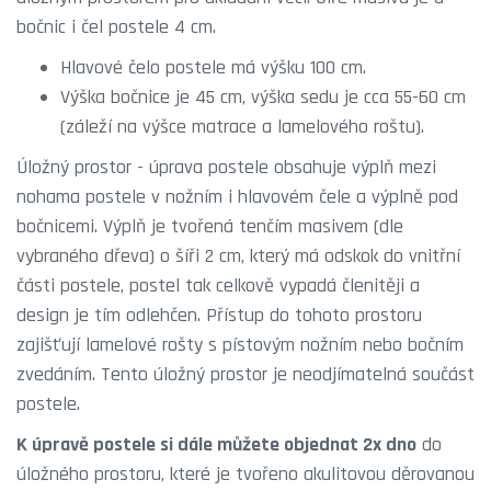
bočnic i čel postele 4 cm.
Hlavové čelo postele má výšku 100 cm.
Výška bočnice je 45 cm, výška sedu je cca 55-60 cm
(záleží na výšce matrace a lamelového roštu).
Úložný prostor - úprava postele obsahuje výplň mezi
nohama postele v nožním i hlavovém čele a výplně pod
bočnicemi. Výplň je tvořená tenčím masivem (dle
vybraného dřeva) o šíři 2 cm, který má odskok do vnitřní
části postele, postel tak celkově vypadá členitěji a
design je tím odlehčen. Přístup do tohoto prostoru
zajišťují lamelové rošty s pístovým nožním nebo bočním
zvedáním. Tento úložný prostor je neodjímatelná součást
postele.
K úpravě postele si dále můžete objednat 2x dno
do
úložného prostoru, které je tvořeno akulitovou děrovanou