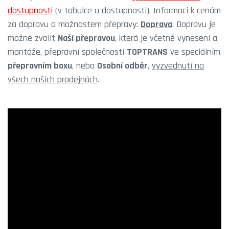
dostupnosti
(v tabulce u dostupnosti). Informaci k cenám
za dopravu a možnostem přepravy:
Doprava
. Dopravu je
možné zvolit
Naší přepravou
, která je včetně vynesení a
montáže, přepravní společností
TOPTRANS
ve speciálním
přepravním boxu
, nebo
Osobní odběr
,
vyzvednutí na
všech našich prodejnách
.