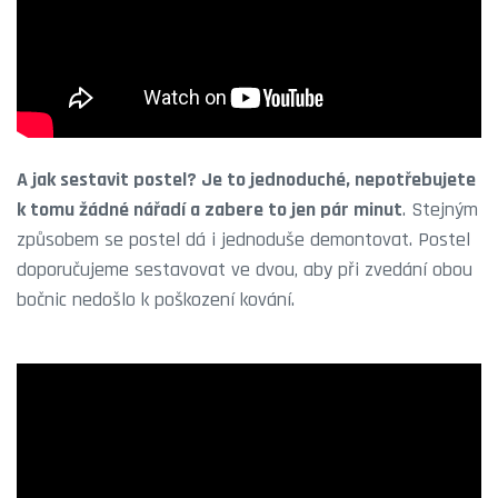
A jak sestavit postel? Je to jednoduché, nepotřebujete
k tomu žádné nářadí a zabere to jen pár minut
. Stejným
způsobem se postel dá i jednoduše demontovat. Postel
doporučujeme sestavovat ve dvou, aby při zvedání obou
bočnic nedošlo k poškození kování.