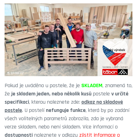
Pokud je uváděno u postele, že je
SKLADEM
, znamená to,
že
je skladem jeden, nebo několik kusů
postele
v určité
specifikaci
, kterou naleznete zde:
odkaz na skladové
postele
. U postelí
nefunguje funkce
, která by po zadání
všech volitelných parametrů zobrazila, zda je vybraná
verze skladem, nebo není skladem. Více informací o
dostupnosti
naleznete v odkazu
zjistit informace o