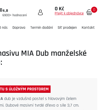
0 Kč
0
00
4,8
Přejít k objednávce
6900+ hodnocení
O nás
Doprava
Termín dodání
Síť prodejen
Kontakt
masivu MIA Dub manželské
:
IA
dub je vzdušná postel s hlavovým čelem
i. Dubové masivní tvrdé dřevo o síle 3,7 cm.