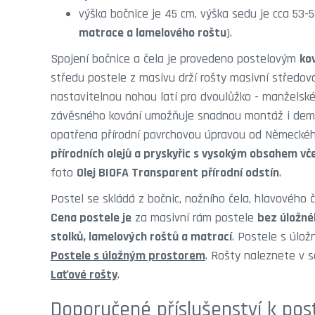
výška bočnice je 45 cm, výška sedu je cca 53-
matrace a lamelového roštu
).
Spojení bočnice a čela je provedeno postelovým
ko
středu postele z masivu drží rošty masivní středov
nastavitelnou nohou latí pro dvoulůžko - manželsk
závěsného kování umožňuje snadnou montáž i demo
opatřena přírodní povrchovou úpravou od Německé
přírodních olejů a pryskyřic s vysokým obsahem vče
foto
Olej BIOFA Transparent přírodní odstín
.
Postel se skládá z bočnic, nožního čela, hlavového č
Cena postele je
za masivní rám postele
bez úložné
stolků, lamelových roštů a matrací
. Postele s úlo
Postele s úložným prostorem
. Rošty naleznete v 
Laťové rošty
.
Doporučené příslušenství k pos