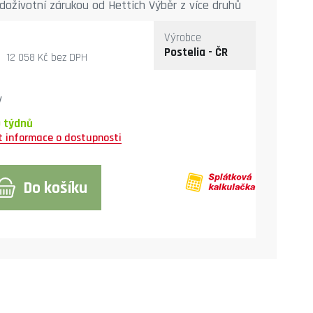
doživotní zárukou od Hettich Výběr z více druhů
postele. Volitelná výška hlavového čela 90 cm,
Výrobce
Postelia - ČR
12 058 Kč
bez DPH
y
0 týdnů
Do košíku