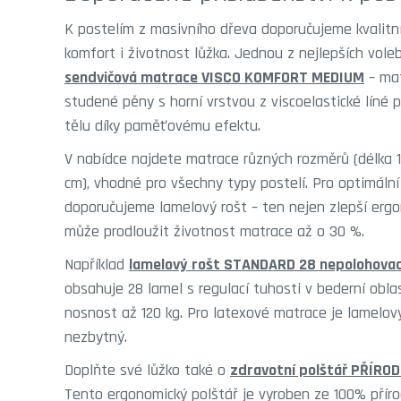
K postelím z masivního dřeva doporučujeme kvalitní 
komfort i životnost lůžka. Jednou z nejlepších vole
sendvičová matrace VISCO KOMFORT MEDIUM
– mat
studené pěny s horní vrstvou z viscoelastické líné p
tělu díky paměťovému efektu.
V nabídce najdete matrace různých rozměrů (délka 1
cm), vhodné pro všechny typy postelí. Pro optimáln
doporučujeme lamelový rošt – ten nejen zlepší ergon
může prodloužit životnost matrace až o 30 %.
Například
lamelový rošt STANDARD 28 nepolohovac
obsahuje 28 lamel s regulací tuhosti v bederní oblas
nosnost až 120 kg. Pro latexové matrace je lamelový
nezbytný.
Doplňte své lůžko také o
zdravotní polštář PŘÍRO
Tento ergonomický polštář je vyroben ze 100% příro