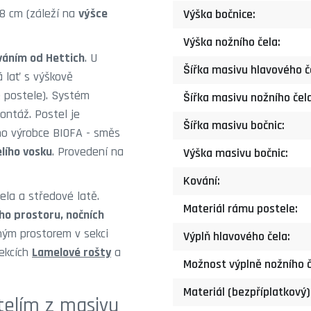
58 cm (záleží na
výšce
Výška bočnice:
Výška nožního čela:
váním od Hettich
. U
Šířka masivu hlavového č
á lať s výškově
é postele). Systém
Šířka masivu nožního čela
ntáž. Postel je
Šířka masivu bočnic:
ho výrobce BIOFA - směs
lího vosku
. Provedení na
Výška masivu bočnic:
Kování:
ela a středové latě.
Materiál rámu postele:
ho prostoru, nočních
žným prostorem v sekci
Výplň hlavového čela:
sekcích
Lamelové rošty
a
Možnost výplně nožního č
Materiál (bezpříplatkový)
telím z masivu