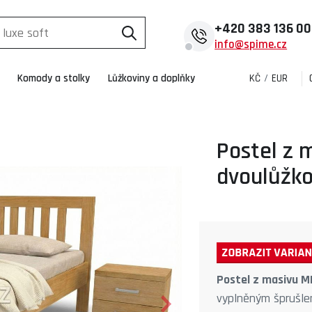
+420
383 136 0
info@spime.cz
Komody a stolky
Lůžkoviny a doplňky
KČ
/
EUR
Postel z 
dvoulůžko
Postel z masivu M
vyplněným šprušlem