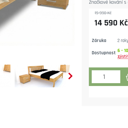
Značkové kování s 
mořidel a rozměrů 
19 990 Kč
nebo 100 cm.
14 590 Kč
Záruka
2 rok
6 - 1
Dostupnost