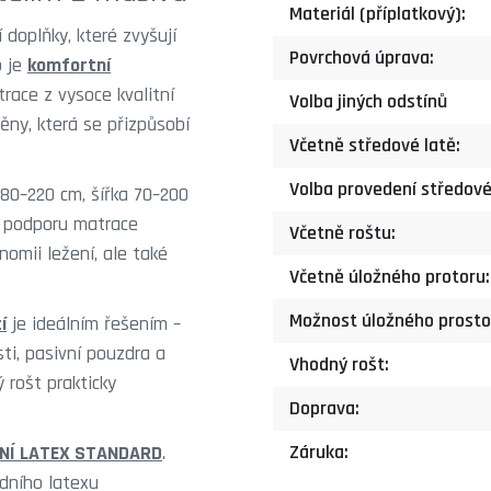
Materiál (příplatkový):
doplňky, které zvyšují
Povrchová úprava:
b je
komfortní
race z vysoce kvalitní
Volba jiných odstínů
ěny, která se přizpůsobí
Včetně středové latě:
Volba provedení středové
80–220 cm, šířka 70–200
í podporu matrace
Včetně roštu:
omii ležení, ale také
Včetně úložného protoru:
Možnost úložného prosto
í
je ideálním řešením –
ti, pasivní pouzdra a
Vhodný rošt:
 rošt prakticky
Doprava:
Záruka:
DNÍ LATEX STANDARD
.
dního latexu