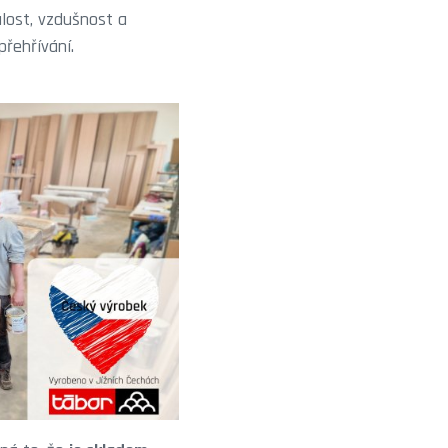
álost, vzdušnost a
přehřívání.