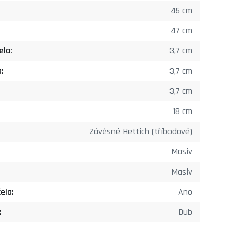
45 cm
47 cm
ela:
3,7 cm
:
3,7 cm
3,7 cm
18 cm
Závěsné Hettich (tříbodové)
Masiv
Masiv
ela:
Ano
:
Dub