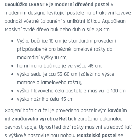
Dvoulůžko LEVANTE je moderní dřevěná postel
v
moderním designu levitující postele na atraktivní kovové
podnoži včetně čalounění s unikátní látkou AquaClean.
Masivní tvrdé dřevo buk nebo dub o síle 2,8 cm.
Výška bočnice 18 cm je standardní provedení
přizpůsobené pro běžné lamelové rošty do
maximální výšky 10 cm,
horní hrana bočnice je ve výšce 45 cm,
výška sedu je cca 55-60 cm (záleží na výšce
matrace a lamelového roštu),
výška hlavového čela postele z masivu je 100 cm,
výška nožního čela 45 cm.
Spojení bočnic a čel je provedeno postelovým
kováním
od značkového výrobce Hettich
zaručující dokonalou
pevnost spoje. Uprostřed drží rošty masivní středová lať
s výškově nastavitelnou nohou.
Manželská postel
se