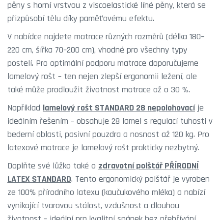
pěny s horní vrstvou z viscoelastické líné pěny, která se
přizpůsobí tělu díky paměťovému efektu.
V nabídce najdete matrace různých rozměrů (délka 180–
220 cm, šířka 70–200 cm), vhodné pro všechny typy
postelí. Pro optimální podporu matrace doporučujeme
lamelový rošt – ten nejen zlepší ergonomii ležení, ale
také může prodloužit životnost matrace až o 30 %.
Například
lamelový rošt STANDARD 28 nepolohovací
je
ideálním řešením – obsahuje 28 lamel s regulací tuhosti v
bederní oblasti, pasivní pouzdra a nosnost až 120 kg. Pro
latexové matrace je lamelový rošt prakticky nezbytný.
Doplňte své lůžko také o
zdravotní polštář PŘÍRODNÍ
LATEX STANDARD
. Tento ergonomický polštář je vyroben
ze 100% přírodního latexu (kaučukového mléka) a nabízí
vynikající tvarovou stálost, vzdušnost a dlouhou
životnost – ideální pro kvalitní spánek bez přehřívání.