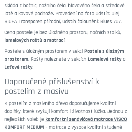
skládá z bočnic, nožního čela, hlavového čela a středové
latě a kovové podnože. Provedení na foto Odstín: Olej
BIOFA Transparen přírodní, Odstín čalounění: Blues 707.
Cena postele je bez úložného prostoru, nočních stolků,
lamelových roštů a matrací
.
Postele s úložným prostorem v sekci
Postele s úložným
prostorem
. Rošty naleznete v sekcích
Lamelové rošty
a
Laťové rošty
.
Doporučené příslušenství k
postelím z masivu
K postelím z masivního dřeva doporučujeme kvalitní
doplňky, které zvyšují komfort i životnost lůžka. Jednou z
nejlepších voleb je
komfortní sendvičová matrace VISCO
KOMFORT MEDIUM
– matrace z vysoce kvalitní studené