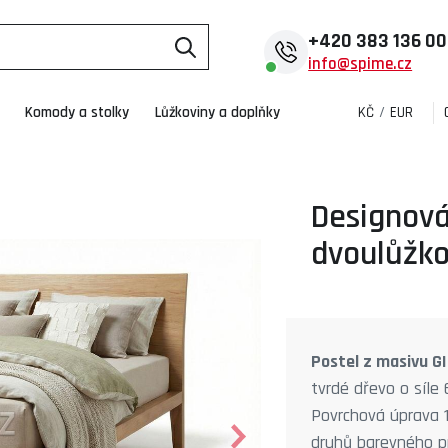
+420
383 136 0
info@spime.cz
Komody a stolky
Lůžkoviny a doplňky
KČ
/
EUR
Designová
dvoulůžko
Postel z masivu G
tvrdé dřevo o síle 
Povrchová úprava 1
druhů barevného pr