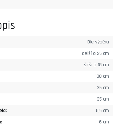
opis
Dle výběru
delší o 25 cm
širší o 18 cm
100 cm
35 cm
35 cm
ela:
6,5 cm
:
6 cm