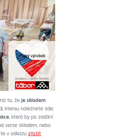
ná to, že
je skladem
ci
, kterou naleznete zde:
nkce
, která by po zadání
aná verze skladem, nebo
te v odkazu
zjistit