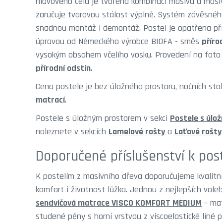
hlavového čela je tvořena kombinací masivu a masi
zaručuje tvarovou stálost výplně. Systém závěsné
snadnou montáž i demontáž. Postel je opatřena př
úpravou od Německého výrobce BIOFA - směs
příro
vysokým obsahem včelího vosku. Provedení na fot
přírodní odstín
.
Cena postele je bez úložného prostoru, nočních sto
matrací
.
Postele s úložným prostorem v sekci
Postele s úl
naleznete v sekcích
Lamelové rošty
a
Laťové rošty
Doporučené příslušenství k pos
K postelím z masivního dřeva doporučujeme kvalitní 
komfort i životnost lůžka. Jednou z nejlepších vole
sendvičová matrace VISCO KOMFORT MEDIUM
– mat
studené pěny s horní vrstvou z viscoelastické líné p