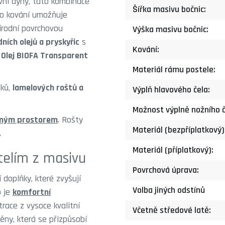
vní dýhy, tato kombinace
Šířka masivu bočnic:
ho kování umožňuje
írodní povrchovou
Výška masivu bočnic:
dních olejů a pryskyřic
s
Kování:
o
Olej BIOFA Transparent
Materiál rámu postele:
lků,
lamelových roštů a
Výplň hlavového čela:
Možnost výplně nožního č
ožným prostorem
. Rošty
Materiál (bezpříplatkový)
.
Materiál (příplatkový):
telím z masivu
Povrchová úprava:
doplňky, které zvyšují
Volba jiných odstínů
b je
komfortní
race z vysoce kvalitní
Včetně středové latě:
ěny, která se přizpůsobí