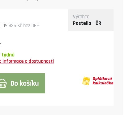
Výrobce
č
Postelia - ČR
19 826 Kč
bez DPH
y
0 týdnů
Do košíku