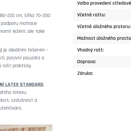
Volba provedení středové
Včetně roštu:
80–220 cm, šířka 70–200
í podporu matrace
Včetně úložného protoru:
omii ležení, ale také
Možnost úložného prosto
í
je ideálním řešením –
Vhodný rošt:
ti, pasivní pouzdra a
Doprava:
 rošt prakticky
Záruka:
DNÍ LATEX STANDARD
.
dního latexu
álost, vzdušnost a
přehřívání.