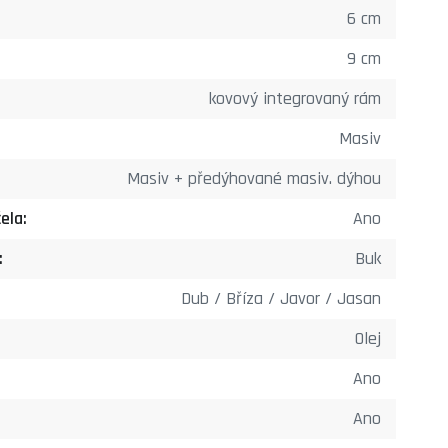
6 cm
9 cm
kovový integrovaný rám
Masiv
Masiv + předýhované masiv. dýhou
ela:
Ano
:
Buk
Dub / Bříza / Javor / Jasan
Olej
Ano
Ano