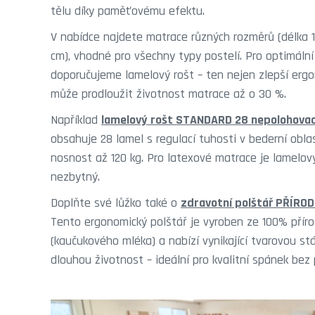
tělu díky paměťovému efektu.
V nabídce najdete matrace různých rozměrů (délka 1
cm), vhodné pro všechny typy postelí. Pro optimáln
doporučujeme lamelový rošt – ten nejen zlepší ergon
může prodloužit životnost matrace až o 30 %.
Například
lamelový rošt STANDARD 28 nepolohovac
obsahuje 28 lamel s regulací tuhosti v bederní oblas
nosnost až 120 kg. Pro latexové matrace je lamelový
nezbytný.
Doplňte své lůžko také o
zdravotní polštář PŘÍRO
Tento ergonomický polštář je vyroben ze 100% příro
(kaučukového mléka) a nabízí vynikající tvarovou st
dlouhou životnost – ideální pro kvalitní spánek bez 