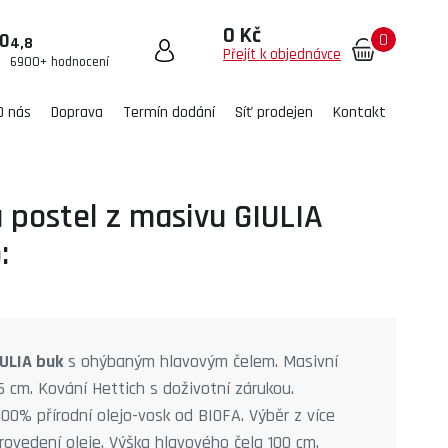
0 Kč
0
00
4,8
Přejít k objednávce
6900+ hodnocení
O nás
Doprava
Termín dodání
Síť prodejen
Kontakt
 postel z masivu GIULIA
:
IULIA buk
s ohýbaným hlavovým čelem. Masivní
6 cm. Kování Hettich s doživotní zárukou.
00% přírodní olejo-vosk od BIOFA. Výběr z více
ovedení oleje. Výška hlavového čela 100 cm.