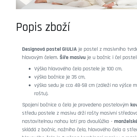
Popis zboží
Designová postel GIULIA
je postel z masivního tvr
hlavovým čelem.
Šíře masivu
je u bočnic i čel poste
Výška hlavového čela postele je 100 cm,
výška bočnice je 35 cm,
výška sedu je cca 48-58 cm (záleží na výšce 
roštu).
Spojení bočnice a čela je provedeno postelovým
ko
středu postele z masivu drží rošty masivní středov
nastavitelnou nohou latí pro dvoulůžko -
manželské
skládá z bočnic, nožního čela, hlavového čela a stře