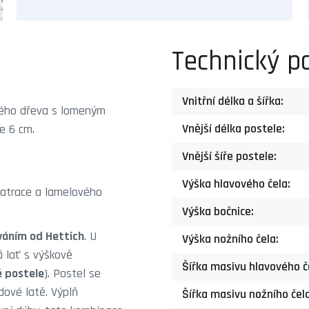
Technický p
Vnitřní délka a šířka:
dého dřeva s lomeným
Vnější délka postele:
le 6 cm.
Vnější šíře postele:
Výška hlavového čela:
matrace a lamelového
Výška bočnice:
váním od Hettich
. U
Výška nožního čela:
á lať s výškově
Šířka masivu hlavového č
 postele
). Postel se
dové latě. Výplň
Šířka masivu nožního čela