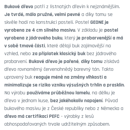
Bukové dřevo
patří z listnatých dřevin k nejznámějším.
Je tvrdé, málo pružné, velmi pevné
a díky tomu se
skvěle hodí na konstrukci postelí. Postel
GEONE je
vyrobena ze 4 cm silného masivu
. V základu je
postel
vyrobena z jádrového buku
, který
je probarvenější a má
v sobě tmavé části
, které dělají buk zajímavější na
vzhled, nebo
za příplatek klasický buk
bez jádrového
probarvení.
Bukové dřevo je pařené
,
díky tomu
získává
dřevo rovnoměrný červenohnědý barevný tón. Takto
upravený buk
reaguje méně na změny vlhkosti a
minimalizuje se riziko vzniku výsušných trhlin a prasklin
.
Na výrobu
používáme průběžnou lamelu
, na délku je
dřevo v jednom kuse,
bez jakéhokoliv napojení
. Původ
bukového masivu je z České republiky nebo z Německa a
dřevo má certifikaci PEFC
- výrobky z lesů
obhospodařovaných trvale udržitelným způsobem.