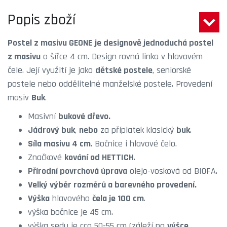
Popis zboží
Postel z masivu GEONE
je designově jednoduchá postel
z masivu
o šířce 4 cm. Design rovná linka v hlavovém
čele. Její využití je jako
dětské postele
, seniorské
postele nebo oddělitelné manželské postele. Provedení
masiv
Buk
.
Masivní
bukové dřevo.
Jádrový buk
,
nebo
za příplatek klasický
buk
.
Síla masivu 4 cm
. Bočnice i hlavové čelo.
Značkové
kování od HETTICH
.
Přírodní povrchová úprava
olejo-vosková od BIOFA.
Velký výběr rozměrů a barevného provedení.
Výška
hlavového
čela je 100 cm
.
výška bočnice je 45 cm.
výška sedu je cca 50-55 cm (záleží na
výšce