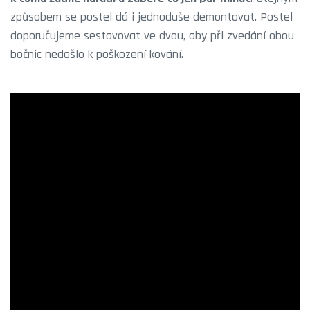
způsobem se postel dá i jednoduše demontovat. Postel
doporučujeme sestavovat ve dvou, aby při zvedání obou
bočnic nedošlo k poškození kování.