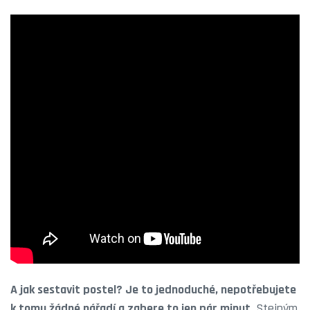
A jak sestavit postel? Je to jednoduché, nepotřebujete
k tomu žádné nářadí a zabere to jen pár minut
. Stejným