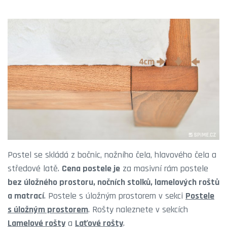
Postel se skládá z bočnic, nožního čela, hlavového čela a
středové latě.
Cena postele je
za masivní rám postele
bez úložného prostoru, nočních stolků, lamelových roštů
a matrací
. Postele s úložným prostorem v sekci
Postele
s úložným prostorem
. Rošty naleznete v sekcích
Lamelové rošty
a
Laťové rošty
.