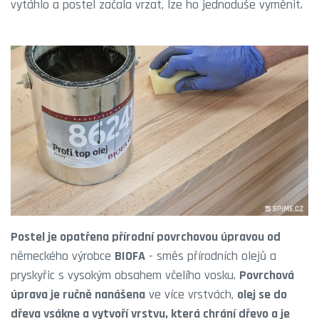
vytáhlo a postel začala vrzat, lze ho jednoduše vyměnit.
Postel je opatřena přírodní povrchovou úpravou od
německého výrobce
BIOFA
- směs přírodních olejů a
pryskyřic s vysokým obsahem včelího vosku.
Povrchová
úprava je ručně nanášena
ve více vrstvách,
olej se do
dřeva vsákne a vytvoří vrstvu, která chrání dřevo a je