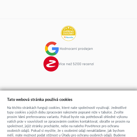
Hodnocení prodejen
Více než 5200 recenzí
copyright © 2015
Spime.cz
- postele, rošty, matrace
Tato webová stránka používá cookies
...přímo od výrobce
Sun-shop
-
tvorba eshopů
Na těchto stránkách fungují cookies, které naše společnosti využívají. Jednotlivé
typy cookies a jejich dobu zpracování naleznete popsané níže v tabulce. Zvolte
prosím Vámi preferovanou variantu. Pokud byste nás potřebovali ohledně výkonu
vašich práv v souvislosti se zpracováním cookies kontaktovat, obraťte se prosím na
společnost, jejíž stránky procházíte, nebo na našeho Pověřence pro ochranu
osobních údajů. Pokud si myslíte, že s osobními údaji nenakládáme, jak bychom
měli, máte možnost podat stížnost u Úřadu pro ochranu osobních údajů. Budeme