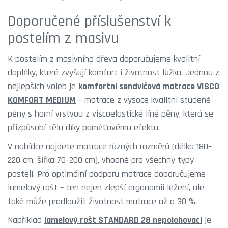
Doporučené příslušenství k
postelím z masivu
K postelím z masivního dřeva doporučujeme kvalitní
doplňky, které zvyšují komfort i životnost lůžka. Jednou z
nejlepších voleb je
komfortní sendvičová matrace VISCO
KOMFORT MEDIUM
– matrace z vysoce kvalitní studené
pěny s horní vrstvou z viscoelastické líné pěny, která se
přizpůsobí tělu díky paměťovému efektu.
V nabídce najdete matrace různých rozměrů (délka 180–
220 cm, šířka 70–200 cm), vhodné pro všechny typy
postelí. Pro optimální podporu matrace doporučujeme
lamelový rošt – ten nejen zlepší ergonomii ležení, ale
také může prodloužit životnost matrace až o 30 %.
Například
lamelový rošt STANDARD 28 nepolohovací
je