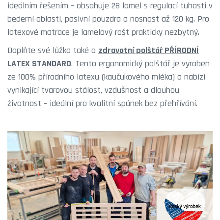
ideálním řešením – obsahuje 28 lamel s regulací tuhosti v
bederní oblasti, pasivní pouzdra a nosnost až 120 kg. Pro
latexové matrace je lamelový rošt prakticky nezbytný.
Doplňte své lůžko také o
zdravotní polštář PŘÍRODNÍ
LATEX STANDARD
. Tento ergonomický polštář je vyroben
ze 100% přírodního latexu (kaučukového mléka) a nabízí
vynikající tvarovou stálost, vzdušnost a dlouhou
životnost – ideální pro kvalitní spánek bez přehřívání.