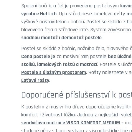
Spojení bočnic a čel je provedeno postelovým
ková
výrobce Hettich
. Uprostřed nese lamelové rošty
ma
výškově nastavitelnou nohou. Postel se skládá z boč
hlavového čela a středové latě. Systém závěsnéh
snadnou montáž i demontáž postele
.
Postel se skládá z bočnic, nožního čela, hlavového č
Cena postele je
za masivní rám postele
bez úložné
stolků, lamelových roštů a matrací
. Postele s úlo
Postele s úložným prostorem
. Rošty naleznete v 
Laťové rošty
.
Doporučené příslušenství k pos
K postelím z masivního dřeva doporučujeme kvalitní 
komfort i životnost lůžka. Jednou z nejlepších vole
sendvičová matrace VISCO KOMFORT MEDIUM
– mat
studené pěny s horní vrstvou z viscoelastické líné p