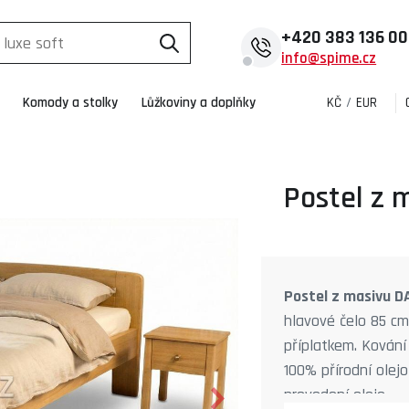
+420
383 136 0
info@spime.cz
Komody a stolky
Lůžkoviny a doplňky
KČ
/
EUR
Postel z 
Postel z masivu D
hlavové čelo 85 cm,
příplatkem. Kování
100% přírodní olej
provedení oleje.