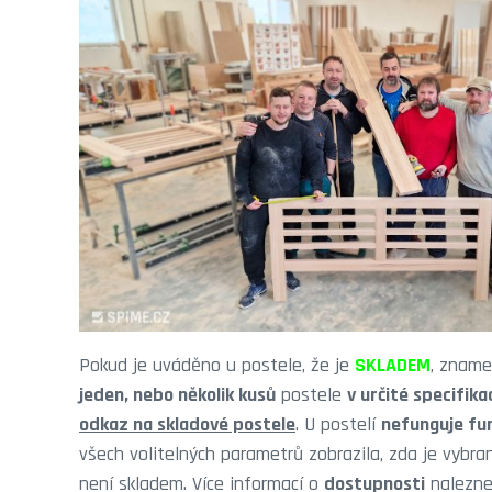
Pokud je uváděno u postele, že je
SKLADEM
, zname
jeden, nebo několik kusů
postele
v určité specifika
odkaz na skladové postele
. U postelí
nefunguje fu
všech volitelných parametrů zobrazila, zda je vybr
není skladem. Více informací o
dostupnosti
nalezne