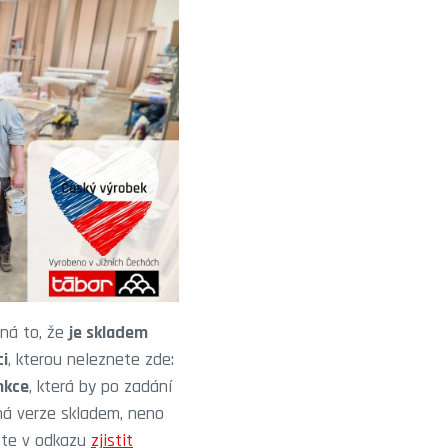
ná to, že
je skladem
ci
, kterou neleznete zde:
nkce
, která by po zadání
aná verze skladem, neno
te v odkazu
zjistit