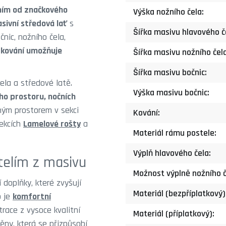
ním od značkového
Výška nožního čela:
sivní středová lať
s
Šířka masivu hlavového č
nic, nožního čela,
o
kování umožňuje
Šířka masivu nožního čela
Šířka masivu bočnic:
ela a středové latě.
Výška masivu bočnic:
ho prostoru, nočních
žným prostorem v sekci
Kování:
sekcích
Lamelové rošty
a
Materiál rámu postele:
Výplň hlavového čela:
telím z masivu
Možnost výplně nožního č
doplňky, které zvyšují
Materiál (bezpříplatkový)
b je
komfortní
race z vysoce kvalitní
Materiál (příplatkový):
ěny, která se přizpůsobí