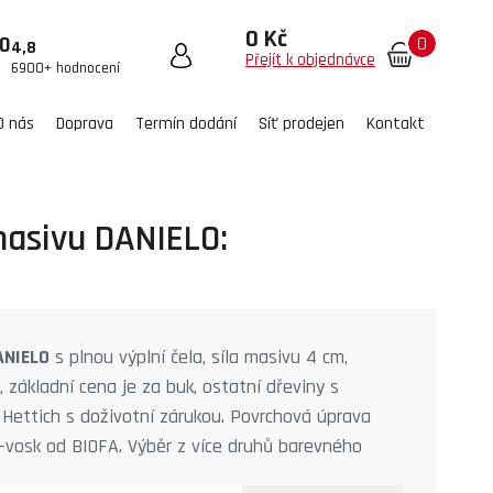
0 Kč
0
00
4,8
Přejít k objednávce
6900+ hodnocení
O nás
Doprava
Termín dodání
Síť prodejen
Kontakt
masivu DANIELO:
ANIELO
s plnou výplní čela, síla masivu 4 cm,
 základní cena je za buk, ostatní dřeviny s
 Hettich s doživotní zárukou. Povrchová úprava
o-vosk od BIOFA. Výběr z více druhů barevného