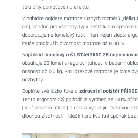
tělu díky paměťovému efektu.
V nabídce najdete matrace různých rozměrů (délka 1
cm), vhodné pro všechny typy postelí. Pro optimáln
doporučujeme lamelový rošt – ten nejen zlepší ergon
může prodloužit životnost matrace až o 30 %.
Například
lamelový rošt STANDARD 28 nepolohovac
obsahuje 28 lamel s regulací tuhosti v bederní oblas
nosnost až 120 kg. Pro latexové matrace je lamelový
nezbytný.
Doplňte své lůžko také o
zdravotní polštář PŘÍRO
Tento ergonomický polštář je vyroben ze 100% příro
(kaučukového mléka) a nabízí vynikající tvarovou st
dlouhou životnost – ideální pro kvalitní spánek bez 