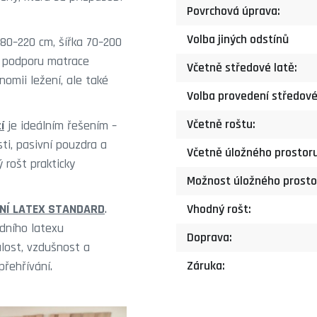
Povrchová úprava:
Volba jiných odstínů
80–220 cm, šířka 70–200
í podporu matrace
Včetně středové latě:
omii ležení, ale také
Volba provedení středové
Včetně roštu:
í
je ideálním řešením –
ti, pasivní pouzdra a
Včetně úložného prostoru
 rošt prakticky
Možnost úložného prosto
DNÍ LATEX STANDARD
.
Vhodný rošt:
dního latexu
Doprava:
álost, vzdušnost a
Záruka:
přehřívání.