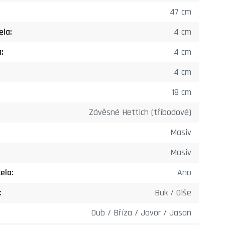
47 cm
ela:
4 cm
:
4 cm
4 cm
18 cm
Závěsné Hettich (tříbodové)
Masiv
Masiv
ela:
Ano
:
Buk / Olše
Dub / Bříza / Javor / Jasan