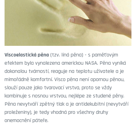
Viscoelastická pěna
(tzv. líná pěna) - s paměťovým
efektem byla vynalezena americkou NASA. Pěna vyniká
dokonalou tvárností, reaguje na teplotu uživatele a je
mimořádně komfortní. Visco pěna není opornou pěnou,
slouží pouze jako tvarovací vrstva, proto se vždy
kombinuje s nosnou vrstvou, nejlépe ze studené pěny.
Pěna nevytváří zpětný tlak a je antidekubitní (nevytváří
proleženiny), je tedy vhodná pro všechny druhy
onemocnění páteře.