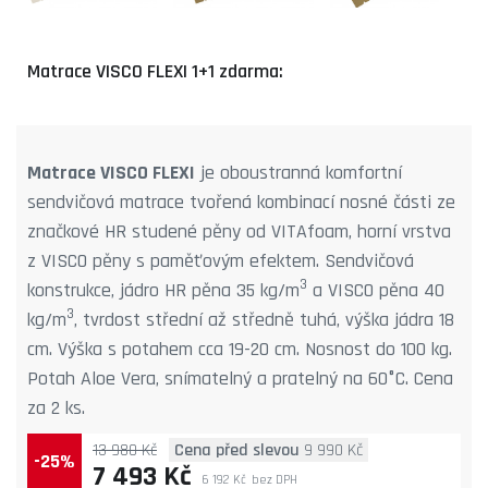
Matrace VISCO FLEXI 1+1 zdarma:
Matrace VISCO FLEXI
je oboustranná komfortní
sendvičová matrace tvořená kombinací nosné části ze
značkové HR studené pěny od VITAfoam, horní vrstva
z VISCO pěny s paměťovým efektem. Sendvičová
3
konstrukce, jádro HR pěna 35 kg/m
a VISCO pěna 40
3
kg/m
, tvrdost střední až středně tuhá, výška jádra 18
cm. Výška s potahem cca 19-20 cm. Nosnost do 100 kg.
Potah Aloe Vera, snímatelný a pratelný na 60°C. Cena
za 2 ks.
13 980 Kč
Cena před slevou
9 990 Kč
-25%
7 493 Kč
6 192 Kč
bez DPH