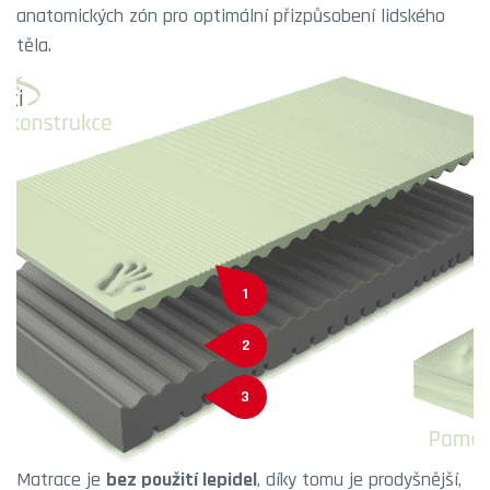
anatomických zón pro optimální přizpůsobení lidského
těla.
1
2
3
Matrace je
bez použití lepidel
, díky tomu je prodyšnější,