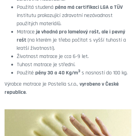
Použitá studená
pěna má certifikaci LGA a TÜV
institutu prokazující zdravotní nezávadnost
použitých materiálů.
Matrace
je vhodná pro lamelový rošt, ale i pevný
rošt
(na kterém je třeba počítat s vyšší tuhostí a
kratší životností).
Životnost matrace je cca 6-9 let.
Tuhost matrace je střední.
3
Použité
pěny 30 a 40 Kg/m
s nosností do 100 kg.
Výrobce matrace je Postelia s.r.o.,
vyrobeno v České
republice
.