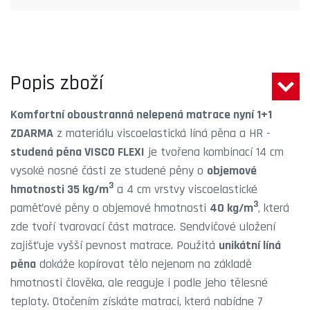
Popis zboží
Komfortní oboustranná nelepená matrace nyní 1+1
ZDARMA
z materiálu viscoelastická líná pěna a HR -
studená pěna VISCO FLEXI
je tvořena kombinací 14 cm
vysoké nosné části ze studené pěny o
objemové
3
hmotnosti 35 kg/m
a 4 cm vrstvy viscoelastické
3
paměťové pěny o objemové hmotnosti
40 kg/m
, která
zde tvoří tvarovací část matrace. Sendvičové uložení
zajišťuje vyšší pevnost matrace. Použitá
unikátní líná
pěna
dokáže kopírovat tělo nejenom na základě
hmotnosti člověka, ale reaguje i podle jeho tělesné
teploty. Otočením získáte matraci, která nabídne 7