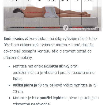
Sedmi-zónová
konstrukce má díky výřezům různě tuhé
části, pro dokonalejší tvárnost matrace, která dokáže
dokonaleji podepřít konturu těla a srovnat páteř do
přirozené polohy.
Matrace má
antidekubitní účinky
proti
proleženinám a je vhodná i pro lidi upoutané na
lůžko.
Výška jádra je 18 cm
, celková výška matrace je 19-
20 cm.
Matrace je
bez použití lepidel
a pěna i potah jsou
zdravotně nezávadné.