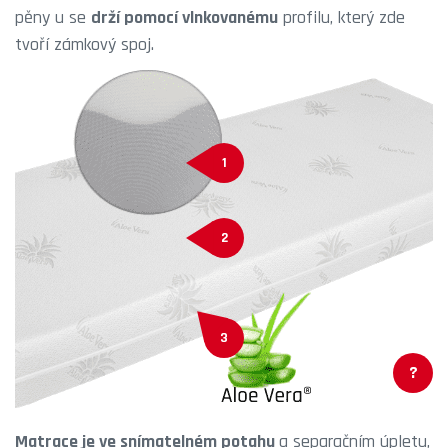
pěny u se
drží pomocí vlnkovanému
profilu, který zde
tvoří zámkový spoj.
1
2
3
?
Matrace je ve snímatelném potahu
a separačním úpletu,