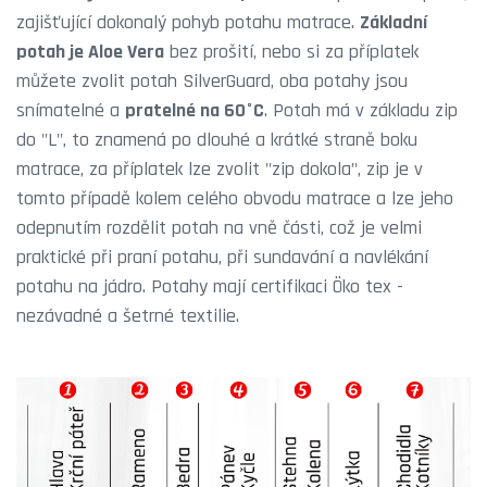
zajišťující dokonalý pohyb potahu matrace.
Základní
potah je Aloe Vera
bez prošití, nebo si za příplatek
můžete zvolit potah SilverGuard, oba potahy jsou
snímatelné a
pratelné na 60°C
. Potah má v základu zip
do "L", to znamená po dlouhé a krátké straně boku
matrace, za příplatek lze zvolit "zip dokola", zip je v
tomto případě kolem celého obvodu matrace a lze jeho
odepnutím rozdělit potah na vně části, což je velmi
praktické při praní potahu, při sundavání a navlékání
potahu na jádro. Potahy mají certifikaci Öko tex -
nezávadné a šetrné textilie.