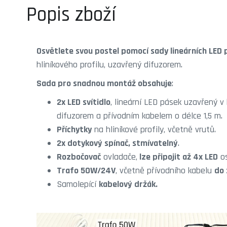
Popis zboží
Osvětlete svou postel pomocí sady lineárních LED 
hliníkového profilu, uzavřený difuzorem.
Sada pro snadnou montáž obsahuje
:
2x LED svítidlo
, lineární LED pásek uzavřený v 
difuzorem a přívodním kabelem o délce 1,5 m.
Příchytky
na hliníkové profily, včetně vrutů.
2x dotykový spínač, stmívatelný
.
Rozbočovač
ovladače,
lze připojit až 4x LED
os
Trafo 50W/24V
, včetně přívodního kabelu
do 
Samolepící
kabelový držák.