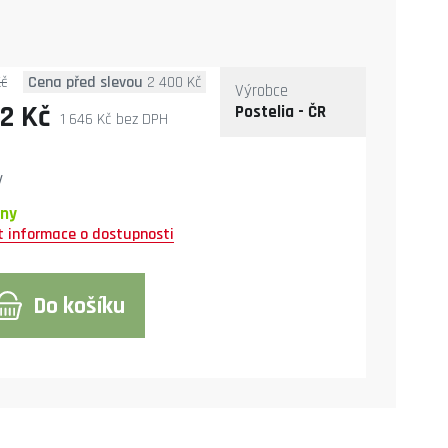
Kč
Cena před slevou
2 400 Kč
Výrobce
92 Kč
Postelia - ČR
1 646 Kč
bez DPH
y
dny
Do košíku