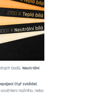
telných bodů.
Neutrální
apájení čtyř svídidel
,
 osvětlení nožního, nebo