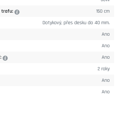
 trafu:
150 cm
?
Dotykový, přes desku do 40 mm.
Ano
Ano
í:
Ano
?
2 roky
Ano
Ano