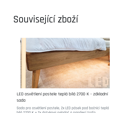
Související zboží
LED osvětlení postele teplá bílá 2700 K - základní
sada
Sada pro osvětlení postele, 2x LED pásek pod bočnici teplá
bílá 2700 K + 2x dotykový ovladač a napájecí trafo.