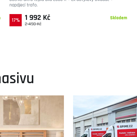
napájecí trafo.
1 992 Kč
m
Skladem
17%
2 490 Kč
masivu