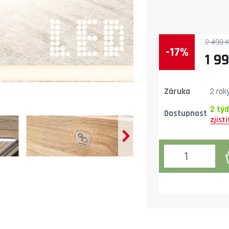
2 490 
-17%
1 9
Záruka
2 rok
2 tý
Dostupnost