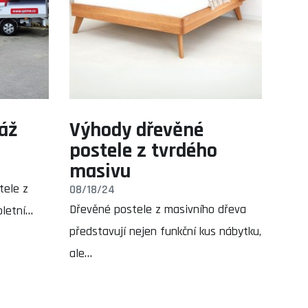
áž
Výhody dřevěné
postele z tvrdého
masivu
tele z
08/18/24
Dřevěné postele z masivního dřeva
pletní…
představují nejen funkční kus nábytku,
ale…