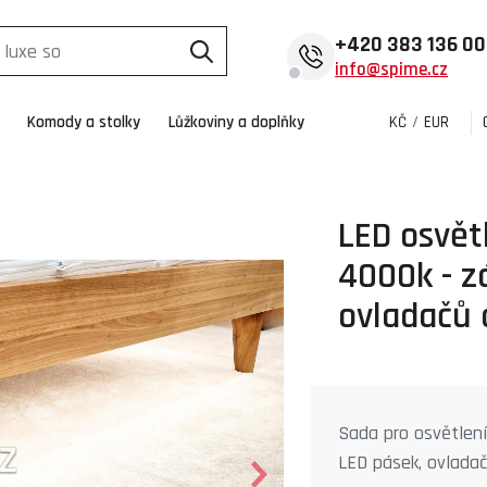
+420
383 136 0
info@spime.cz
Komody a stolky
Lůžkoviny a doplňky
KČ
/
EUR
LED osvětl
4000k - z
ovladačů 
Sada pro osvětlen
LED pásek, ovladač