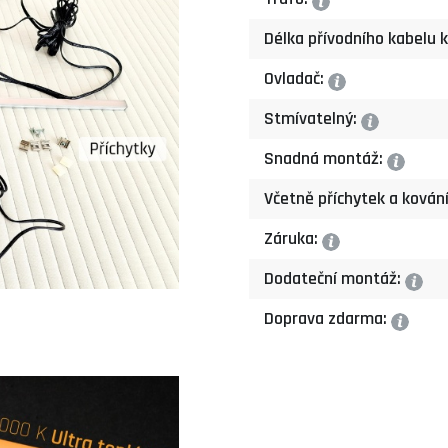
?
Délka přívodního kabelu k
Ovladač:
?
Stmívatelný:
?
Snadná montáž:
?
Včetně příchytek a kován
Záruka:
?
Dodateční montáž:
?
Doprava zdarma:
?