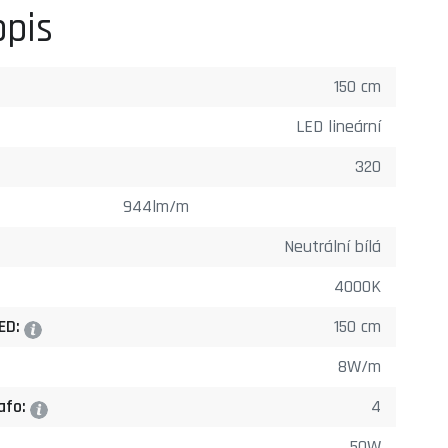
opis
150 cm
LED lineární
320
944lm/m
Neutrální bílá
4000K
LED:
150 cm
?
8W/m
rafo:
4
?
50W