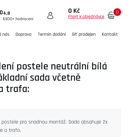
0 Kč
0
00
4,8
Přejít k objednávce
6900+ hodnocení
O nás
Doprava
Termín dodání
Síť prodejen
Kontakt
ení postele neutrální bílá
ákladní sada včetně
a trafa:
í postele pro snadnou montáž. Sada obsahuje 2x
e a trafo.