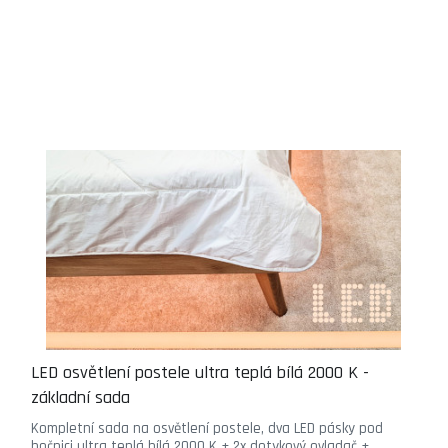
LED osvětlení postele ultra teplá bílá 2000 K -
základní sada
Kompletní sada na osvětlení postele, dva LED pásky pod
bočnici ultra teplá bílá 2000 K + 2x dotykový ovladač +