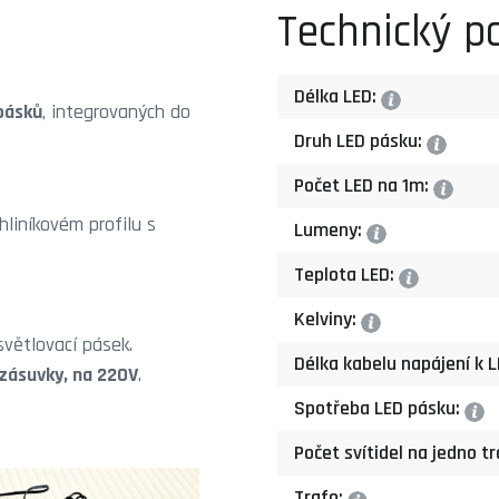
Technický p
Délka LED:
?
pásků
, integrovaných do
Druh LED pásku:
?
Počet LED na 1m:
?
hliníkovém profilu s
Lumeny:
?
Teplota LED:
?
Kelviny:
?
větlovací pásek.
Délka kabelu napájení k 
zásuvky, na 220V
.
Spotřeba LED pásku:
?
Počet svítidel na jedno t
Trafo: