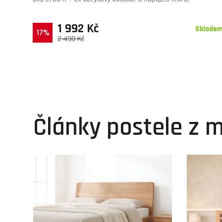
1 992 Kč
Sklade
17%
2 490 Kč
Články postele z 