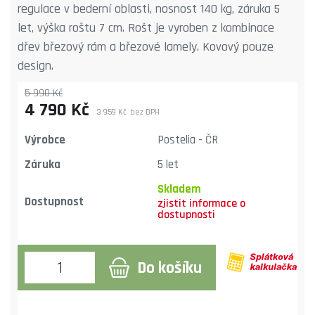
regulace v bederní oblasti, nosnost 140 kg, záruka 5
let, výška roštu 7 cm. Rošt je vyroben z kombinace
dřev březový rám a březové lamely. Kovový pouze
design.
5 990 Kč
4 790 Kč
3 959 Kč
bez DPH
Výrobce
Postelia - ČR
Záruka
5 let
Skladem
Dostupnost
Do košíku