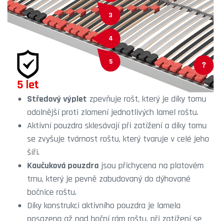
3
4
5
?
Středový výplet
zpevňuje rošt, který je díky tomu
odolnější proti zlomení jednotlivých lamel roštu.
Aktivní pouzdra sklesávají při zatížení a díky tomu
se zvyšuje tvárnost roštu, který tvaruje v celé jeho
šíři.
Kaučuková pouzdra
jsou přichycena na platovém
trnu, který je pevně zabudovaný do dýhované
bočnice roštu.
Díky konstrukci aktivního pouzdra je lamela
posazena až nad boční rám roštu, při zatížení se