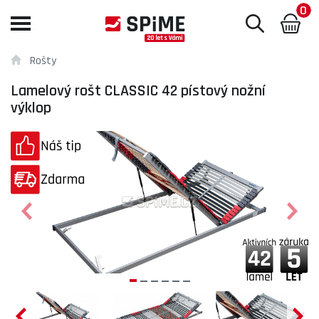
0
Toggle
navigation
Rošty
Lamelový rošt CLASSIC 42 pístový nožní
výklop