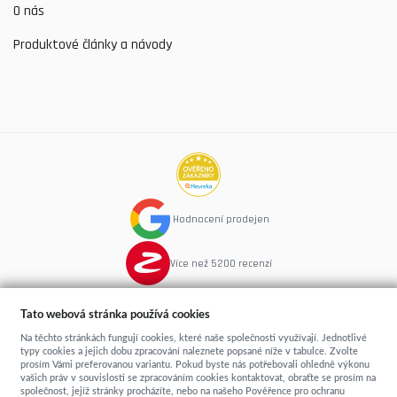
O nás
Produktové články a návody
Hodnocení prodejen
Více než 5200 recenzí
Tato webová stránka používá cookies
Na těchto stránkách fungují cookies, které naše společnosti využívají. Jednotlivé
typy cookies a jejich dobu zpracování naleznete popsané níže v tabulce. Zvolte
copyright © 2015
Spime.cz
- postele, rošty, matrace
prosím Vámi preferovanou variantu. Pokud byste nás potřebovali ohledně výkonu
...přímo od výrobce
vašich práv v souvislosti se zpracováním cookies kontaktovat, obraťte se prosím na
Sun-shop
-
tvorba eshopů
společnost, jejíž stránky procházíte, nebo na našeho Pověřence pro ochranu