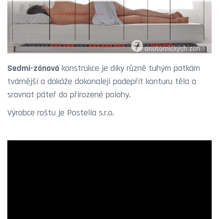
Sedmi-zónová
konstrukce je díky různě tuhým patkám
tvárnější a dokáže dokonaleji podepřít konturu těla a
srovnat páteř do přirozené polohy.
Výrobce roštu je Postelia s.r.o.