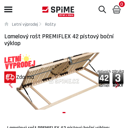
0
Toggle
navigation
Letní výprodej
Rošty
Lamelový rošt PREMIFLEX 42 pístový boční
výklop
Lamelový rošt PREMIFLEX 42 pístový boční výklop: