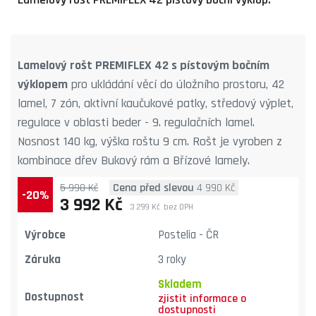
Lamelový rošt PREMIFLEX 42 s pístovým bočním
výklopem
pro ukládání věcí do úložního prostoru, 42
lamel, 7 zón, aktivní kaučukové patky, středový výplet,
regulace v oblasti beder - 9. regulačních lamel.
Nosnost 140 kg, výška roštu 9 cm. Rošt je vyroben z
kombinace dřev Bukový rám a Břízové lamely.
5 990 Kč
Cena před slevou
4 990 Kč
-20%
3 992 Kč
3 299 Kč
bez DPH
Výrobce
Postelia - ČR
Záruka
3 roky
Skladem
Dostupnost