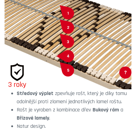
1
2
3
4
5
?
Středový výplet
zpevňuje rošt, který je díky tomu
odolnější proti zlomení jednotlivých lamel roštu.
Rošt je vyroben z kombinace dřev
Bukový rám
a
Břízové lamely
.
Natur design.