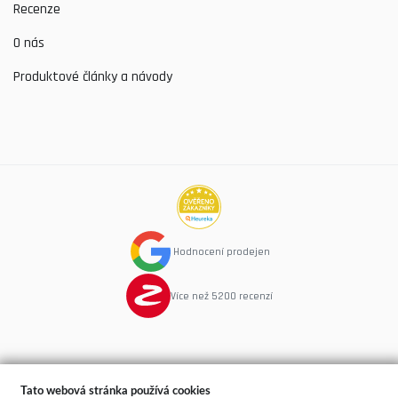
Recenze
O nás
Produktové články a návody
Hodnocení prodejen
Více než 5200 recenzí
Tato webová stránka používá cookies
copyright © 2015
Spime.cz
- postele, rošty, matrace