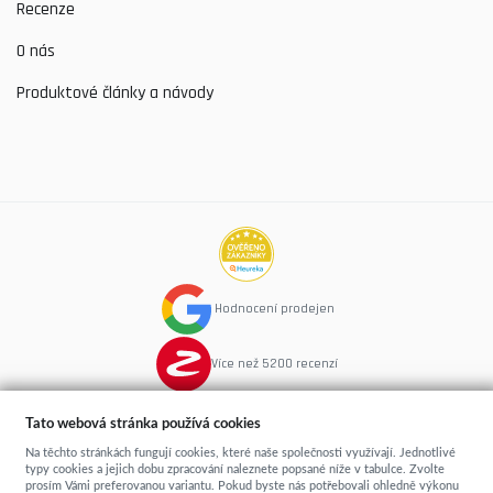
Recenze
O nás
Produktové články a návody
Hodnocení prodejen
Více než 5200 recenzí
Tato webová stránka používá cookies
Na těchto stránkách fungují cookies, které naše společnosti využívají. Jednotlivé
typy cookies a jejich dobu zpracování naleznete popsané níže v tabulce. Zvolte
copyright © 2015
Spime.cz
- postele, rošty, matrace
prosím Vámi preferovanou variantu. Pokud byste nás potřebovali ohledně výkonu