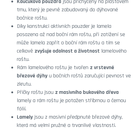
Kaučuková pouzdra
jsou přichyceny na plastovém
trnu, který je pevně zabudovaný do dýhované
bočnice roštu.
Díky konstrukci aktivních pouzder je lamela
posazena až nad boční rám roštu, při zatížení se
může lamela zapřít o boční rám roštu a tím se
celkově
zvyšuje odolnost a životnost
lamelového
roštu.
Rám lamelového roštu je tvořen
z vrstevné
březové dýhy
u bočních roštů zaručující pevnost ve
zkrutu.
Příčky roštu jsou
z masivního bukového dřeva
lamely a rám roštu je potažen stříbrnou a černou
fólií.
Lamely
jsou z masivní předpnuté březové dýhy,
která má velmi pružné a trvanlivé vlastnosti.