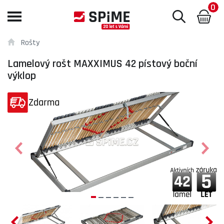
0
Toggle
navigation
Rošty
Lamelový rošt MAXXIMUS 42 pístový boční
výklop