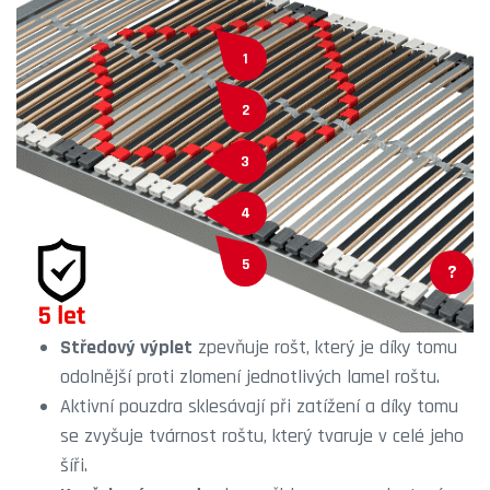
1
2
3
4
5
?
Středový výplet
zpevňuje rošt, který je díky tomu
odolnější proti zlomení jednotlivých lamel roštu.
Aktivní pouzdra sklesávají při zatížení a díky tomu
se zvyšuje tvárnost roštu, který tvaruje v celé jeho
šíři.