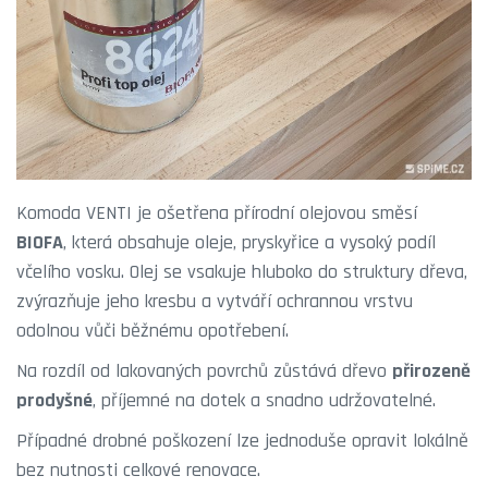
Komoda VENTI je ošetřena přírodní olejovou směsí
BIOFA
, která obsahuje oleje, pryskyřice a vysoký podíl
včelího vosku. Olej se vsakuje hluboko do struktury dřeva,
zvýrazňuje jeho kresbu a vytváří ochrannou vrstvu
odolnou vůči běžnému opotřebení.
Na rozdíl od lakovaných povrchů zůstává dřevo
přirozeně
prodyšné
, příjemné na dotek a snadno udržovatelné.
Případné drobné poškození lze jednoduše opravit lokálně
bez nutnosti celkové renovace.