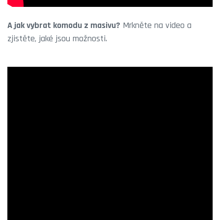
A jak vybrat komodu z masivu?
Mrkněte na video a
zjistěte, jaké jsou možnosti.