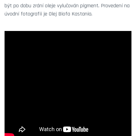
být po dobu zrání oleje vylučován pigment. Provedení na
úvodní fotografii je Olej Biofa Kastania.