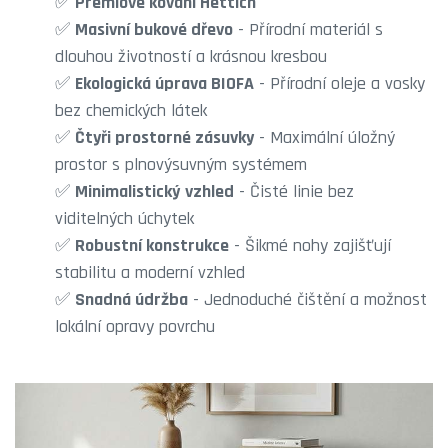
✅
Prémiové kování Hettich
✅
Masivní bukové dřevo
- Přírodní materiál s
dlouhou životností a krásnou kresbou
✅
Ekologická úprava BIOFA
- Přírodní oleje a vosky
bez chemických látek
✅
Čtyři prostorné zásuvky
- Maximální úložný
prostor s plnovýsuvným systémem
✅
Minimalistický vzhled
- Čisté linie bez
viditelných úchytek
✅
Robustní konstrukce
- Šikmé nohy zajišťují
stabilitu a moderní vzhled
✅
Snadná údržba
- Jednoduché čištění a možnost
lokální opravy povrchu