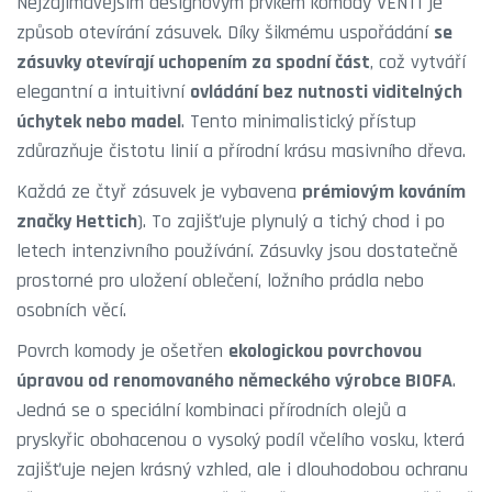
Nejzajímavějším designovým prvkem komody VENTI je
způsob otevírání zásuvek. Díky šikmému uspořádání
se
zásuvky otevírají uchopením za spodní část
, což vytváří
elegantní a intuitivní
ovládání bez nutnosti viditelných
úchytek nebo madel
. Tento minimalistický přístup
zdůrazňuje čistotu linií a přírodní krásu masivního dřeva.
Každá ze čtyř zásuvek je vybavena
prémiovým kováním
značky Hettich
). To zajišťuje plynulý a tichý chod i po
letech intenzivního používání. Zásuvky jsou dostatečně
prostorné pro uložení oblečení, ložního prádla nebo
osobních věcí.
Povrch komody je ošetřen
ekologickou povrchovou
úpravou od renomovaného německého výrobce BIOFA
.
Jedná se o speciální kombinaci přírodních olejů a
pryskyřic obohacenou o vysoký podíl včelího vosku, která
zajišťuje nejen krásný vzhled, ale i dlouhodobou ochranu