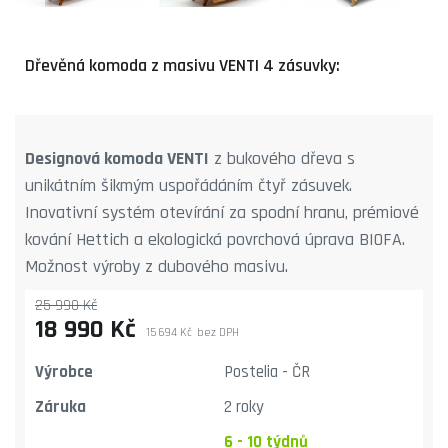
Dřevěná komoda z masivu VENTI 4 zásuvky:
Designová komoda VENTI
z bukového dřeva s
unikátním šikmým uspořádáním čtyř zásuvek.
Inovativní systém otevírání za spodní hranu, prémiové
kování Hettich a ekologická povrchová úprava BIOFA.
Možnost výroby z dubového masivu.
25 990 Kč
18 990 Kč
15 694 Kč
bez DPH
Výrobce
Postelia - ČR
Záruka
2 roky
6 - 10 týdnů