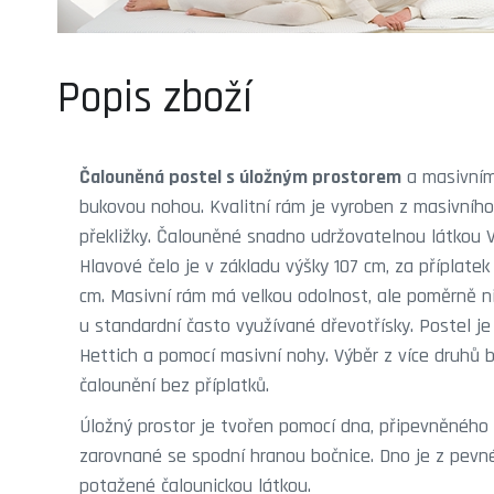
Popis zboží
Čalouněná postel s úložným prostorem
a masivním
bukovou nohou. Kvalitní rám je vyroben z masivníh
překližky. Čalouněné snadno udržovatelnou látkou V
Hlavové čelo je v základu výšky 107 cm, za příplatek 
cm. Masivní rám má velkou odolnost, ale poměrně ni
u standardní často využívané dřevotřísky. Postel j
Hettich a pomocí masivní nohy. Výběr z více druhů
čalounění bez příplatků.
Úložný prostor je tvořen pomocí dna, připevněného n
zarovnané se spodní hranou bočnice. Dno je z pevné
potažené čalounickou látkou.