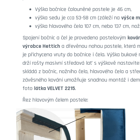
Výška bočnice čalouněné postele je 46 cm,
výška sedu je cca 53-58 cm (záleží na
výšce m
výška hlavového čela 107 cm, nebo 137 cm, nož
Spojení bočnic a čel je provedeno postelovým
ková
výrobce Hettich
a dřevěnou nohou postele, která 
je přichycena vruty do bočnice i čela. Výška bukové 
drží rošty masivní středová lať s výškově nastavit
skládá z bočnic, nožního čela, hlavového čela a stř
závěsného kování umožňuje snadnou montáž i dem
foto
látka VELVET 2215
.
Řez hlavovým čelem postele: