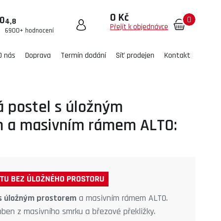
0 Kč
0
00
4,8
Přejít k objednávce
6900+ hodnocení
O nás
Doprava
Termín dodání
Síť prodejen
Kontakt
 postel s úložným
m a masivním rámem ALTO:
 s úložným prostorem
a masivním rámem ALTO.
roben z masivního smrku a březové překližky.