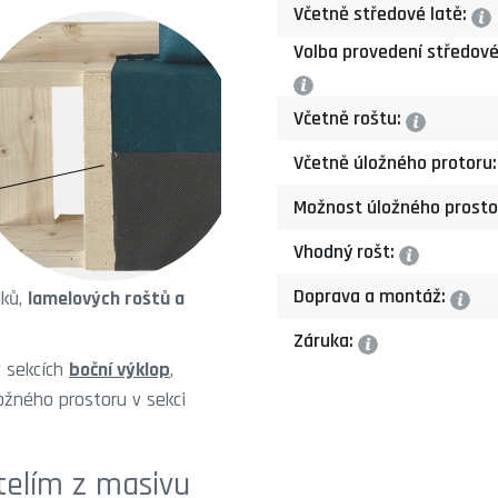
Včetně středové latě:
?
Volba provedení středové
?
Včetně roštu:
?
Včetně úložného protoru
Možnost úložného prosto
Vhodný rošt:
?
Doprava a montáž:
lků,
lamelových roštů a
?
Záruka:
?
 sekcích
boční výklop
,
ožného prostoru v sekci
telím z masivu