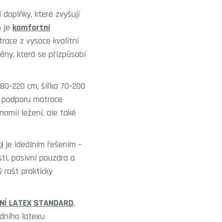
doplňky, které zvyšují
b je
komfortní
race z vysoce kvalitní
ěny, která se přizpůsobí
80–220 cm, šířka 70–200
í podporu matrace
omii ležení, ale také
í
je ideálním řešením –
ti, pasivní pouzdra a
 rošt prakticky
DNÍ LATEX STANDARD
.
dního latexu