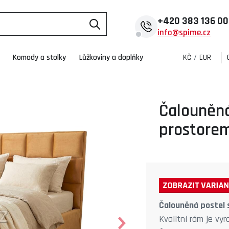
+420
383 136 0
info@spime.cz
Komody a stolky
Lůžkoviny a doplňky
KČ
/
EUR
Čalouněná
prostore
Čalouněná postel
Kvalitní rám je vy