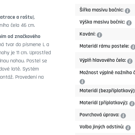
Šířka masivu bočnic:
?
atrace a roštu
),
Výška masivu bočnic:
?
ního čela 46 cm.
Kování:
?
ním od značkového
má tvar do písmene L a
Materiál rámu postele:
?
nohy je 11 cm. Uprostřed
Výplň hlavového čela:
elnou nohou. Postel se
?
edové latě. Systém
Možnost výplně nožního č
ontáž. Provedení na
?
Materiál (bezpříplatkový)
Materiál (příplatkový):
?
Povrchová úprava:
?
Volba jiných odstínů:
?