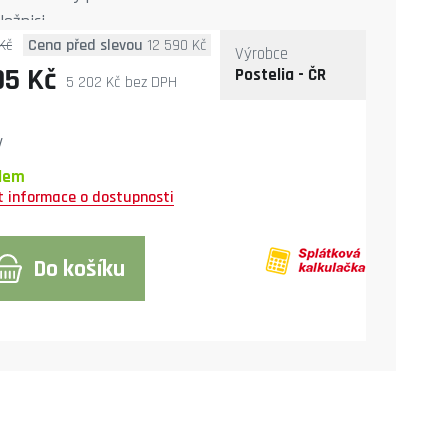
ožnici.
Kč
Cena před slevou
12 590 Kč
Výrobce
95 Kč
Postelia - ČR
5 202 Kč
bez DPH
y
dem
Do košíku