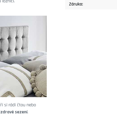
ložnici.
Záruka:
eří si rádi čtou nebo
 zdravé sezení
.