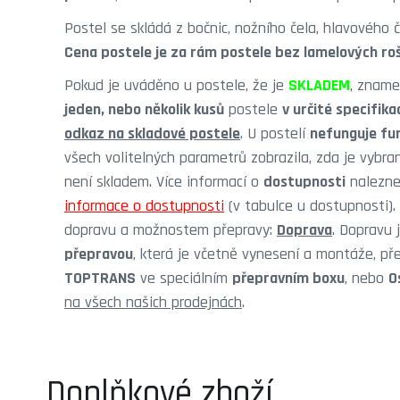
Postel se skládá z bočnic, nožního čela, hlavového č
Cena postele je za rám postele bez lamelových ro
Pokud je uváděno u postele, že je
SKLADEM
, zname
jeden, nebo několik kusů
postele
v určité specifika
odkaz na skladové postele
. U postelí
nefunguje fu
všech volitelných parametrů zobrazila, zda je vybr
není skladem. Více informací o
dostupnosti
nalezne
informace o dostupnosti
(v tabulce u dostupnosti).
dopravu a možnostem přepravy:
Doprava
. Dopravu 
přepravou
, která je včetně vynesení a montáže, př
TOPTRANS
ve speciálním
přepravním boxu
, nebo
O
na všech našich prodejnách
.
Doplňkové zboží