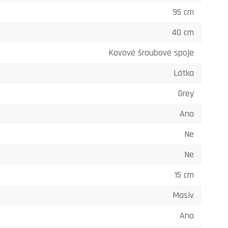
95 cm
40 cm
Kovové šroubové spoje
Látka
Grey
Ano
Ne
Ne
15 cm
Masiv
Ano