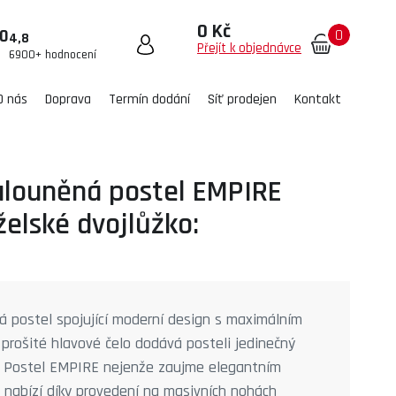
0 Kč
0
00
4,8
Přejít k objednávce
6900+ hodnocení
O nás
Doprava
Termín dodání
Síť prodejen
Kontakt
alouněná postel EMPIRE
elské dvojlůžko:
 postel spojující moderní design s maximálním
prošité hlavové čelo dodává posteli jedinečný
d. Postel EMPIRE nejenže zaujme elegantním
 nabízí díky provedení na masivních nohách