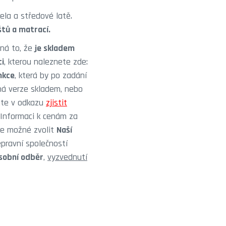
ela a středové latě.
štů a matrací.
ná to, že
je skladem
ci
, kterou naleznete zde:
nkce
, která by po zadání
aná verze skladem, nebo
te v odkazu
zjistit
 Informaci k cenám za
je možné zvolit
Naší
epravní společností
sobní odběr
,
vyzvednutí