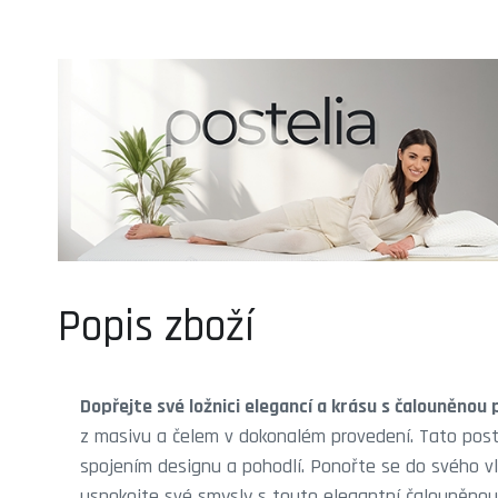
Popis zboží
Dopřejte své ložnici elegancí a krásu s čalouněnou
z masivu a čelem v dokonalém provedení. Tato post
spojením designu a pohodlí. Ponořte se do svého vl
uspokojte své smysly s touto elegantní čalouněnou 