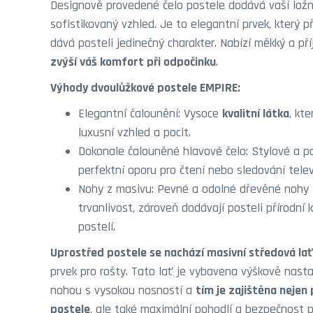
Designově provedené čelo postele dodává vaší ložn
sofistikovaný vzhled. Je to elegantní prvek, který p
dává posteli jedinečný charakter. Nabízí měkký a pří
zvýší váš komfort při odpočinku
.
Výhody dvoulůžkové postele EMPIRE:
Elegantní čalounění: Vysoce
kvalitní látka
, kt
luxusní vzhled a pocit.
Dokonale čalouněné hlavové čelo: Stylové a p
perfektní oporu pro čtení nebo sledování telev
Nohy z masivu: Pevné a odolné dřevěné nohy za
trvanlivost, zároveň dodávají posteli přírodní
postelí.
Uprostřed postele se nachází masivní středová lať
prvek pro rošty. Tato lať je vybavena výškově nast
nohou s vysokou nosností a
tím je zajištěna nejen 
postele
, ale také maximální pohodlí a bezpečnost př