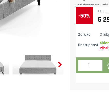
vzdušnost ve Vaší l
13 990 
-50%
6 2
Záruka
2 rok
Skla
Dostupnost