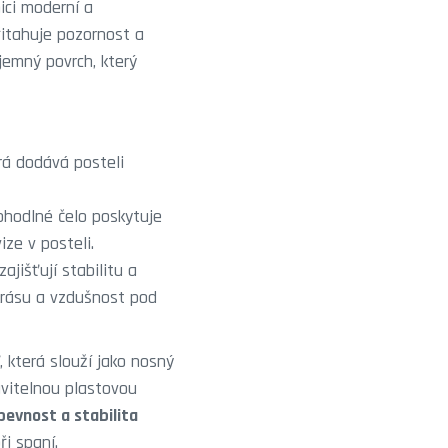
ici moderní a
řitahuje pozornost a
jemný povrch, který
erá dodává posteli
ohodlné čelo poskytuje
ize v posteli.
jišťují stabilitu a
 krásu a vzdušnost pod
, která slouží jako nosný
avitelnou plastovou
pevnost a stabilita
i spaní.