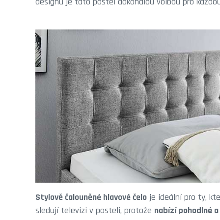
designu je tato postel dokonalou volbou pro každou 
Stylově čalouněné hlavové čelo
je ideální pro ty, kt
sledují televizi v posteli, protože
nabízí pohodlné a