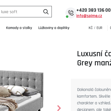
+420
383 136 0
info@spime.cz
Komody a stolky
Lůžkoviny a doplňky
KČ
/
EUR
Luxusní č
Grey manž
Dokonalá čalouněná
komfortem. Skvěle 
charakter a vzhle
designem, ale také