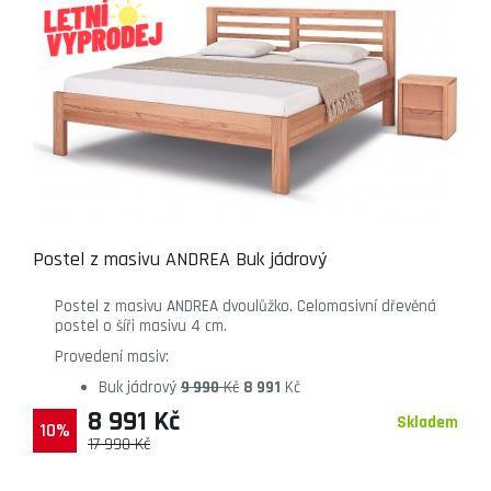
Postel z masivu ANDREA Buk jádrový
Postel z masivu ANDREA dvoulůžko. Celomasivní dřevěná
postel o šíři masivu 4 cm.
Provedení masiv:
Buk jádrový
9 990
Kč
8 991
Kč
8 991 Kč
Skladem
10%
17 990 Kč