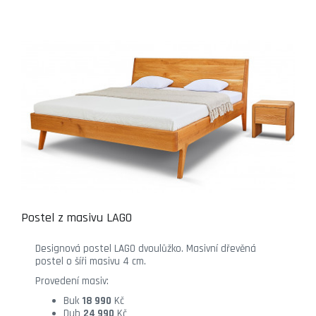
Postel z masivu LAGO
Designová postel LAGO dvoulůžko. Masivní dřevěná
postel o šíři masivu 4 cm.
Provedení masiv:
Buk
18 990
Kč
Dub
24 990
Kč