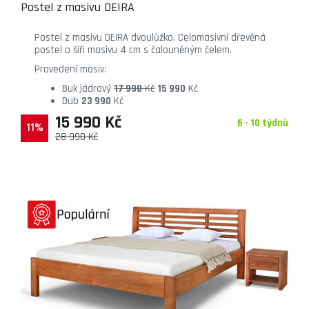
Postel z masivu DEIRA
Postel z masivu DEIRA dvoulůžko. Celomasivní dřevěná
postel o šíři masivu 4 cm s čalouněným čelem.
Provedení masiv:
Buk jádrový
17 990
Kč
15 990
Kč
Dub
23 990
Kč
15 990 Kč
6 - 10 týdnů
11%
28 990 Kč