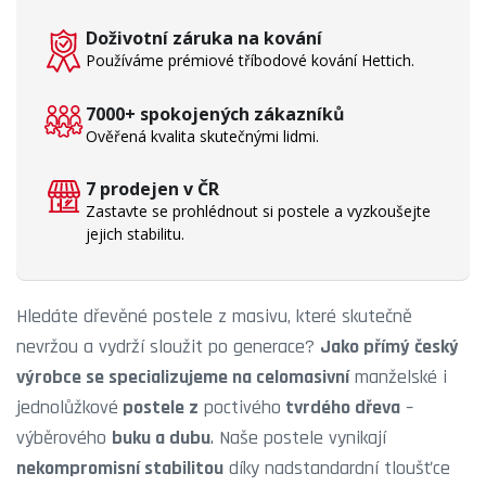
Doživotní záruka na kování
Používáme prémiové tříbodové kování Hettich.
7000+ spokojených zákazníků
Ověřená kvalita skutečnými lidmi.
7 prodejen v ČR
Zastavte se prohlédnout si postele a vyzkoušejte
jejich stabilitu.
Hledáte dřevěné postele z masivu, které skutečně
nevržou a vydrží sloužit po generace?
Jako
přímý český
výrobce
se specializujeme na celomasivní
manželské i
jednolůžkové
postele
z
poctivého
tvrdého dřeva
–
výběrového
buku
a
dubu
. Naše postele vynikají
nekompromisní stabilitou
díky nadstandardní tloušťce