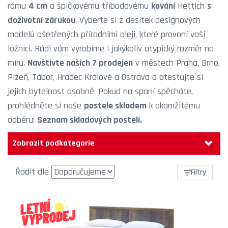
rámu
4 cm
a špičkovému tříbodovému
kování
Hettich
s
doživotní zárukou
. Vyberte si z desítek designových
modelů ošetřených přírodními oleji, které provoní vaši
ložnici. Rádi vám vyrobíme i jakýkoliv atypický rozměr na
míru.
Navštivte našich
7 prodejen
v městech Praha, Brno,
Plzeň, Tábor, Hradec Králové a Ostrava a otestujte si
jejich bytelnost osobně. Pokud na spaní spěcháte,
prohlédněte si naše
postele skladem
k okamžitému
odběru:
Seznam skladových postelí
.
Zobrazit podkategorie
Řadit dle
Filtry