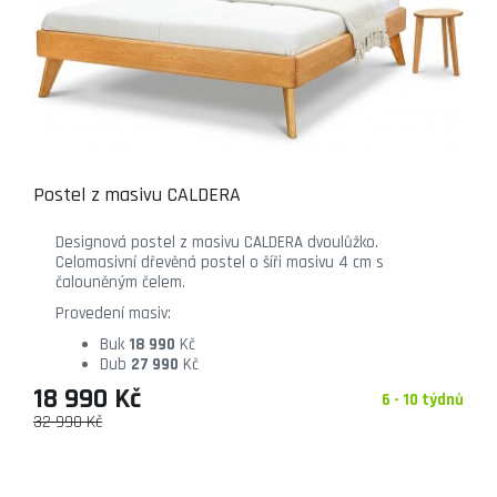
Postel z masivu CALDERA
Designová postel z masivu CALDERA dvoulůžko.
Celomasivní dřevěná postel o šíři masivu 4 cm s
čalouněným čelem.
Provedení masiv:
Buk
18 990
Kč
Dub
27 990
Kč
18 990 Kč
6 - 10 týdnů
32 990 Kč