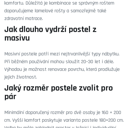
komfortu. Důležitá je kombinace se správným roštem
doporučujeme
lamelové rošty
a samozřejmě také
zdravotní matrace
.
Jak dlouho vydrží postel z
masivu
Masivní postele patří mezi nejtrvanlivější typy nábytku.
Při běžném používání mohou sloužit 20–30 let i déle.
Výhodou je možnost renovace povrchu, která prodlužuje
jejich životnost.
Jaký rozměr postele zvolit pro
pár
Minimální doporučený rozměr pro dvě osoby je 160 × 200
cm. Vyšší komfort poskytuje varianta
postele 180×200
cm.
Volba by měla zohlednit prostor v ložnici i individuální