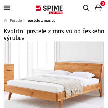
0
Toggle
navigation
Postele
postele z masivu
Kvalitní postele z masivu od českého
výrobce