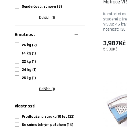
Matrace V
Sendvičová, zónová (3)
Komfortní ma
Dalších (1)
studené pěny
VISCO: 45 kg
nosnost: 120 
Hmotnost
3,987Kč
26 kg (2)
5,990Kč
14 kg (1)
22 kg (1)
24 kg (1)
25 kg (1)
Dalších (1)
Vlastnosti
Prodloužená záruka 10 let (22)
Se snímatelným potahem (14)