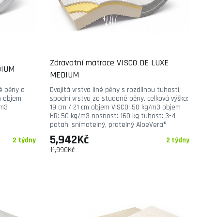
Zdravotní matrace VISCO DE LUXE
DIUM
MEDIUM
é pěny a
Dvojitá vrstva líné pěny s rozdílnou tuhostí,
m objem
spodní vrstva ze studené pěny. celková výška:
/m3
19 cm / 21 cm objem VISCO: 50 kg/m3 objem
HR: 50 kg/m3 nosnost: 160 kg tuhost: 3-4
potah: snímatelný, pratelný AloeVera®
5,942Kč
2 týdny
2 týdny
11,990Kč