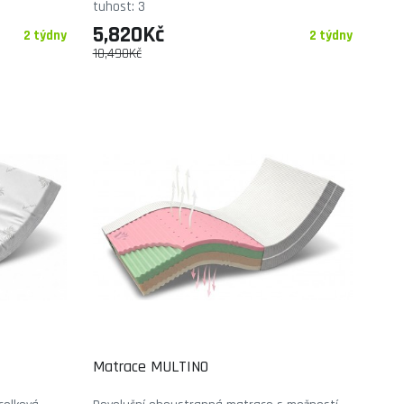
tuhost: 3
5,820Kč
2 týdny
2 týdny
10,490Kč
Matrace MULTINO