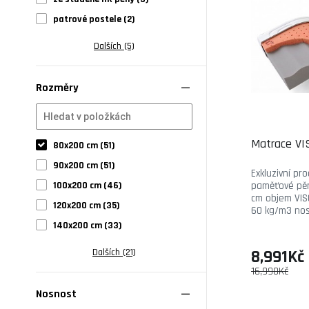
patrové postele (2)
Dalších (5)
Rozměry
Matrace V
80x200 cm (51)
90x200 cm (51)
Exkluzivní p
100x200 cm (46)
paměťové pěny
cm objem VIS
120x200 cm (35)
60 kg/m3 nos
140x200 cm (33)
Dalších (21)
8,991Kč
16,990Kč
Nosnost