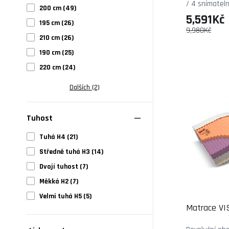
/ 4 snímatel
200 cm (49)
5,591Kč
195 cm (26)
9,980Kč
210 cm (26)
190 cm (25)
220 cm (24)
Dalších (2)
Tuhost
Tuhá H4 (21)
Středně tuhá H3 (14)
Dvojí tuhost (7)
Měkká H2 (7)
Velmi tuhá H5 (5)
Matrace V