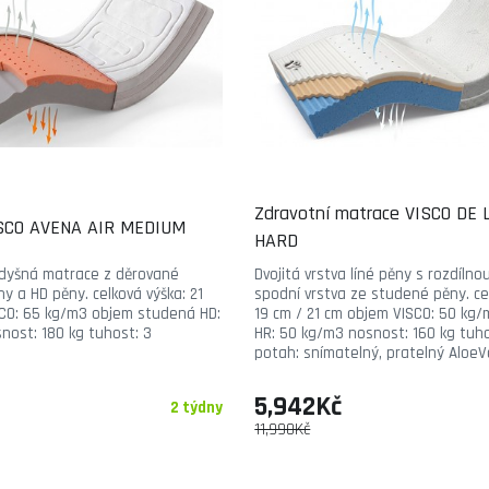
Zdravotní matrace VISCO DE 
ISCO AVENA AIR MEDIUM
HARD
rodyšná matrace z děrované
Dvojitá vrstva líné pěny s rozdílno
 a HD pěny. celková výška: 21
spodní vrstva ze studené pěny. ce
CO: 65 kg/m3 objem studená HD:
19 cm / 21 cm objem VISCO: 50 kg
nost: 180 kg tuhost: 3
HR: 50 kg/m3 nosnost: 160 kg tuho
potah: snímatelný, pratelný Aloe
5,942Kč
2 týdny
11,990Kč