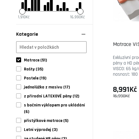
1,910Kč
16,990Kč
Kategorie
Matrace VI
Exkluzivní pr
Matrace (51)
pěny a HD pěn
VISCO: 65 kg
Rošty (35)
nosnost: 180 
Postele (19)
jednolůžka z masivu (17)
8,991Kč
16,990Kč
z přírodní LATEXOVÉ pěny (12)
s bočním výklopem pro ukládání
(6)
přistýlkové matrace (5)
Letní výprodej (3)
ze studené HR pěny (3)