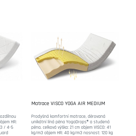
Matrace VISCO YOGA AIR MEDIUM
ozdílnou
Prodyšná komfortní matrace, děrovaná
 objem HR:
unikátní líná pěna YogaDrops® a studená
3 / 4-5
pěna. celková výška: 21 cm objem VISCO: 41
Guard
kg/m3 objem HR: 40 kg/m3 nosnost: 120 kg