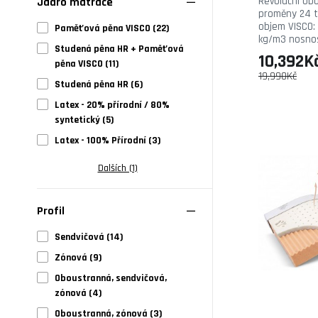
Revoluční ob
Jádro matrace
proměny 24 tu
objem VISCO:
Paměťová pěna VISCO (22)
kg/m3 nosnost
Studená pěna HR + Paměťová
10,392K
pěna VISCO (11)
19,990Kč
Studená pěna HR (6)
Latex - 20% přírodní / 80%
syntetický (5)
Latex - 100% Přírodní (3)
Dalších (1)
Profil
Sendvičová (14)
Zónová (9)
Oboustranná, sendvičová,
zónová (4)
Oboustranná, zónová (3)