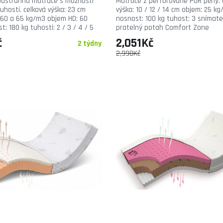
oustranná matrace s možností
Matrace z perforované PUR pěny. 
hostí. celková výška: 23 cm
výška: 10 / 12 / 14 cm objem: 25 k
 60 a 65 kg/m3 objem HD: 60
nosnost: 100 kg tuhost: 3 snímate
: 180 kg tuhosti: 2 / 3 / 4 / 5
pratelný potah Comfort Zone
č
2,051Kč
2 týdny
2,990Kč