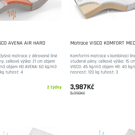
SCO AVENA AIR HARD
Matrace VISCO KOMFORT ME
odyšná matrace z děrované líné
Komfortní matrace v kombinaci lín
y. celková výška: 21 cm objem
studené pěny. celková výška: 15 c
/m3 objem HD AVENA: 60 kg/m3
VISCO: 45 kg/m3 objem HR: 40 kg
kg tuhost: 4
nosnost: 120 kg tuhost: 3
3,987Kč
2 týdny
5,990Kč