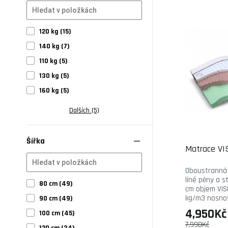
120 kg (15)
140 kg (7)
110 kg (5)
130 kg (5)
160 kg (5)
Dalších (5)
Šířka
Matrace V
Oboustranná 
líné pěny a s
80 cm (49)
cm objem VIS
kg/m3 nosnost
90 cm (49)
4,950Kč
100 cm (45)
7,990Kč