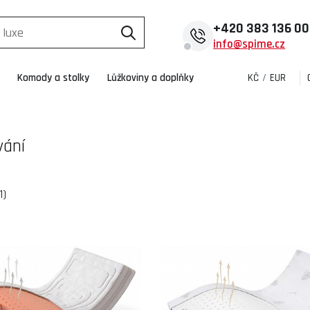
+420
383 136 0
info@spime.cz
Komody a stolky
Lůžkoviny a doplňky
KČ
/
EUR
vání
1)