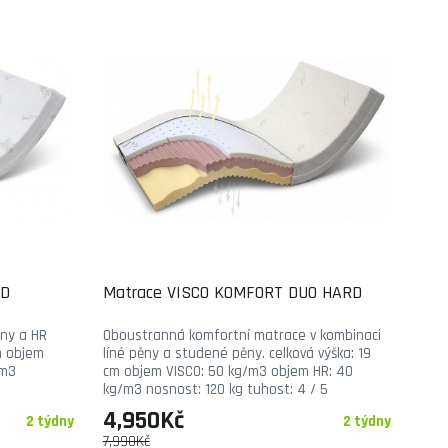
RD
Matrace VISCO KOMFORT DUO HARD
ny a HR
Oboustranná komfortní matrace v kombinaci
m objem
líné pěny a studené pěny. celková výška: 19
/m3
cm objem VISCO: 50 kg/m3 objem HR: 40
kg/m3 nosnost: 120 kg tuhost: 4 / 5
4,950Kč
2 týdny
2 týdny
7,990Kč