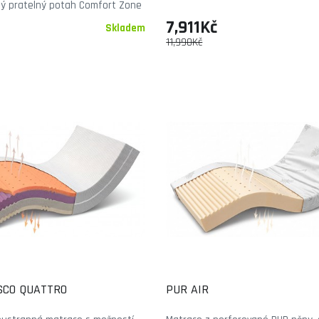
ný pratelný potah Comfort Zone
7,911Kč
Skladem
11,990Kč
ISCO QUATTRO
PUR AIR