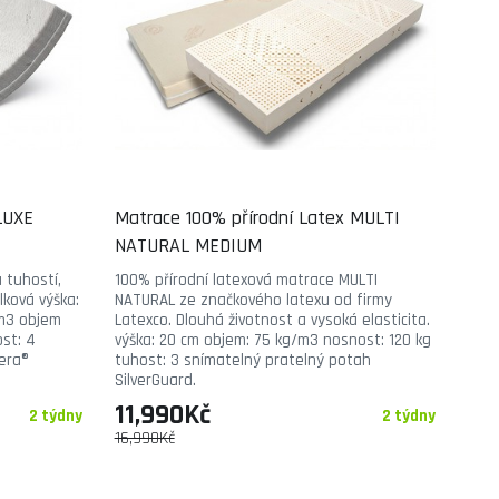
LUXE
Matrace 100% přírodní Latex MULTI
NATURAL MEDIUM
u tuhostí,
100% přírodní latexová matrace MULTI
lková výška:
NATURAL ze značkového latexu od firmy
/m3 objem
Latexco. Dlouhá životnost a vysoká elasticita.
st: 4
výška: 20 cm objem: 75 kg/m3 nosnost: 120 kg
Vera®
tuhost: 3 snímatelný pratelný potah
SilverGuard.
11,990Kč
2 týdny
2 týdny
16,990Kč