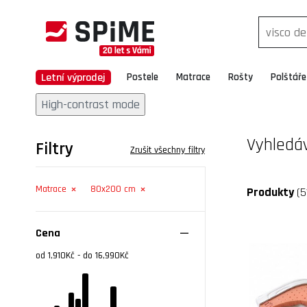
Letní výprodej
Postele
Matrace
Rošty
Polštáře
High-contrast mode
Vyhledá
Filtry
Zrušit všechny filtry
Matrace
80x200 cm
Produkty
(5
Cena
od 1,910Kč - do 16,990Kč