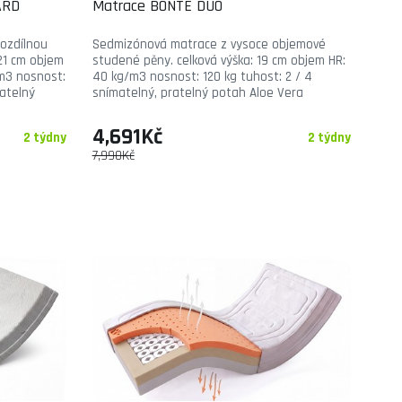
ARD
Matrace BONTE DUO
ozdílnou
Sedmizónová matrace z vysoce objemové
 21 cm objem
studené pěny. celková výška: 19 cm objem HR:
m3 nosnost:
40 kg/m3 nosnost: 120 kg tuhost: 2 / 4
ratelný
snímatelný, pratelný potah Aloe Vera
4,691Kč
2 týdny
2 týdny
7,990Kč