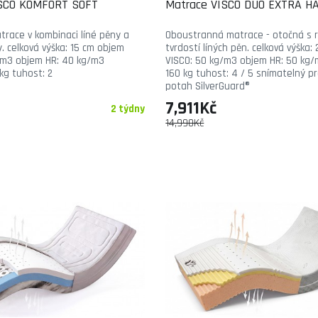
ISCO KOMFORT SOFT
Matrace VISCO DUO EXTRA H
trace v kombinaci líné pěny a
Oboustranná matrace - otočná s r
. celková výška: 15 cm objem
tvrdostí líných pěn. celková výška:
/m3 objem HR: 40 kg/m3
VISCO: 50 kg/m3 objem HR: 50 kg/
kg tuhost: 2
160 kg tuhost: 4 / 5 snímatelný p
potah SilverGuard®
7,911Kč
2 týdny
14,990Kč