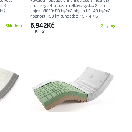
celková
Revoluční oboustranná matrace s možností
g/m3
proměny 24 tuhostí. celková výška: 21 cm
lný,
objem VISCO: 50 kg/m3 objem HR: 40 kg/m3
nosnost: 130 kg tuhosti: 2 / 3 / 4 / 5
5,942Kč
Skladem
2 týdny
9,990Kč