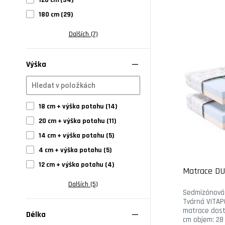
120 cm (34)
180 cm (29)
Dalších (7)
Výška
18 cm + výška potahu (14)
20 cm + výška potahu (11)
14 cm + výška potahu (5)
4 cm + výška potahu (5)
12 cm + výška potahu (4)
Matrace DU
Dalších (5)
Sedmizónová 
Tvárná VITAP
matrace dost
Délka
cm objem: 28