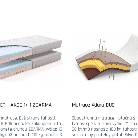
ET - AKCE 1+ 1 ZDARMA
Matrace Xdura DUO
matrace. Dvě strany tuhosti.
Oboustranná matrace - otočná s r
OL PUR pěna. Při zakoupení této
tvrdostí pěn. celková výška: 21 cm
anete druhou ZDARMA! výška: 15
50 kg/m3 nosnost: 160 kg tuhost: 
 kg/m3 nosnost: 110 kg tuhost: 3
snímatelný pratelný potah Silver